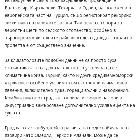
Истанбул не е сам в това засушаване. Провинциите
Балъкесир, Къркларели, Текирдаг и Одрин, разположени в
европейската част на Турция, също регистрират рекордно
ниски нива на валежите за юни. Там вече се говори за
вероятни щети по селското стопанство, особено в
зърнопроизводителните райони, където дъждът в края на
пролетта е от съществено значение.
За климатолозите подобни данни не са просто суха
статистика – те са доказателство за ускоряваща се
климатична криза. Турция, както и други средиземноморски
държави, е особено уязвима към екстремни климатични
явления, включително суша, горещи вълни и наводнения.
Комбинацията от градска топлина, изсичане на гори и
индустриално замърсяване допълнително усилва ефекта на
сушата.
Град като Истанбул, който разчита на водоснабдяване от
язовири като Омерли, Теркос и Алачали, може да се