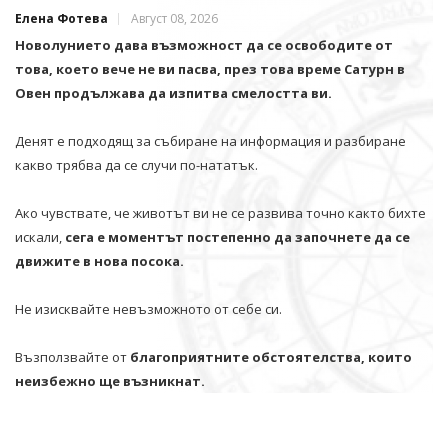
Елена Фотева
Август 08, 2026
Новолунието дава възможност да се освободите от
това, което вече не ви пасва, през това време Сатурн в
Овен продължава да изпитва смелостта ви.
Денят е подходящ за събиране на информация и разбиране
какво трябва да се случи по-нататък.
Ако чувствате, че животът ви не се развива точно както бихте
искали,
сега е моментът постепенно да започнете да се
движите в нова посока.
Не изисквайте невъзможното от себе си.
Възползвайте от
благоприятните обстоятелства, които
неизбежно ще възникнат.