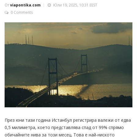
От
viapontika.com
Юли 19, 2025, 10:31 EEST
0 Comments
През юни тази година Истанбул регистрира валежи от едва
0,5 милиметра, което представлява спад от 99% спрямо
обичайните нива за този месец. Това е най-ниското