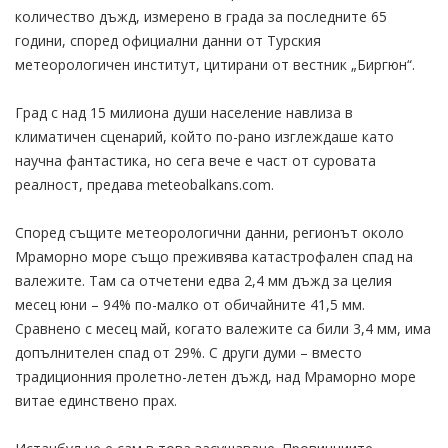
количество дъжд, измерено в града за последните 65
години, според официални данни от Турския
метеорологичен институт, цитирани от вестник „Биргюн“.
Град с над 15 милиона души население навлиза в
климатичен сценарий, който по-рано изглеждаше като
научна фантастика, но сега вече е част от суровата
реалност, предава meteobalkans.com.
Според същите метеорологични данни, регионът около
Мраморно море също преживява катастрофален спад на
валежите. Там са отчетени едва 2,4 мм дъжд за целия
месец юни – 94% по-малко от обичайните 41,5 мм.
Сравнено с месец май, когато валежите са били 3,4 мм, има
допълнителен спад от 29%. С други думи – вместо
традиционния пролетно-летен дъжд, над Мраморно море
витае единствено прах.