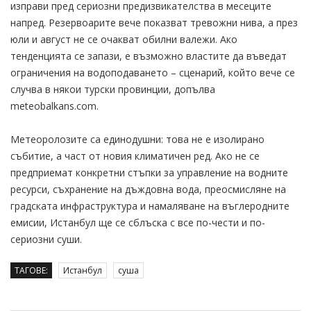
изправи пред сериозни предизвикателства в месеците
напред. Резервоарите вече показват тревожни нива, а през
юли и август не се очакват обилни валежи. Ако
тенденцията се запази, е възможно властите да въведат
ограничения на водоподаването – сценарий, който вече се
случва в някои турски провинции, допълва
meteobalkans.com.
Метеоролозите са единодушни: това не е изолирано
събитие, а част от новия климатичен ред. Ако не се
предприемат конкретни стъпки за управление на водните
ресурси, съхранение на дъждовна вода, преосмисляне на
градската инфраструктура и намаляване на въглеродните
емисии, Истанбул ще се сблъска с все по-чести и по-
сериозни суши.
ТАГОВЕ:
Истанбул
суша