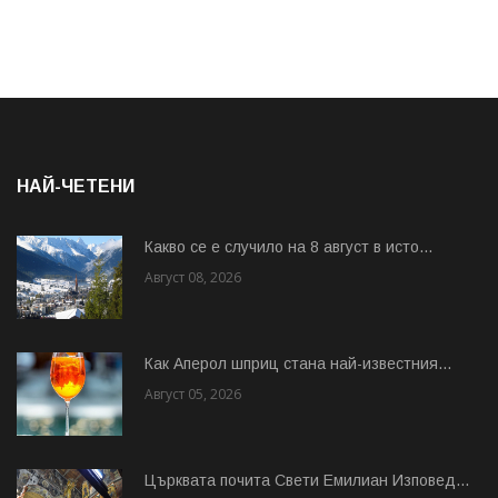
НАЙ-ЧЕТЕНИ
Какво се е случило на 8 август в исто...
Август 08, 2026
Как Аперол шприц стана най-известния...
Август 05, 2026
Църквата почита Свeти Емилиан Изповед...