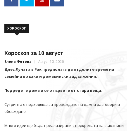
ХОРОСКОП
Хороскоп за 10 август
Елена Фотева
Август 10, 2026
Днес Луната в Рак предполага да отделите време на
семейни връзки и домакински задължения.
Подредете дома и се отървете от стари вещи.
Сутринта е подходяща за провеждане на важни разговори и
обсъждане .
Много идеи ще бъдат реализирани с подкрепата на съюзници.