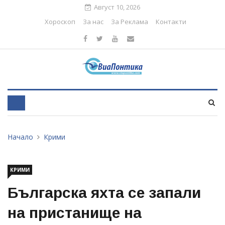
Август 10, 2026
Хороскоп
За нас
За Реклама
Контакти
Начало
Крими
КРИМИ
Българска яхта се запали
на пристанище на