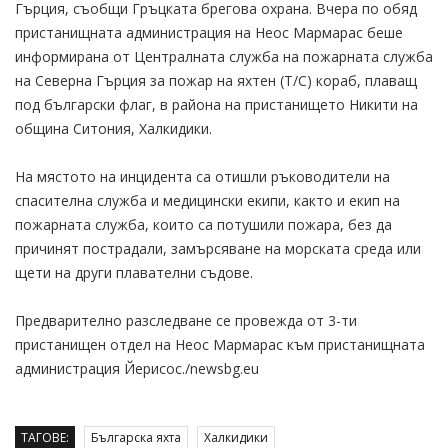
Гърция, съобщи Гръцката брегова охрана. Вчера по обяд
пристанищната администрация на Неос Мармарас беше
информирана от Централната служба на пожарната служба
на Северна Гърция за пожар на яхтен (T/C) кораб, плаващ
под български флаг, в района на пристанището Никити на
община Ситония, Халкидики.
На мястото на инцидента са отишли ръководители на
спасителна служба и медицински екипи, както и екип на
пожарната служба, които са потушили пожара, без да
причинят пострадали, замърсяване на морската среда или
щети на други плавателни съдове.
Предварително разследване се провежда от 3-ти
пристанищен отдел на Неос Мармарас към пристанищната
администрация Йерисос./newsbg.eu
ТАГОВЕ:
Българска яхта
Халкидики