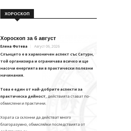
ХОРОСКОП
Хороскоп за 6 август
Елена Фотева
Август 06, 2026
Слънцето е в хармоничен аспект със Сатурн,
той организира и ограничава всичко и щe
насочи енергията ви в практически полезни
начинания.
Това е един от най-добрите аспекти за
практическа дейност,
действията стават по-
обмислени и практични.
Хората са склонни да действат много
благоразумно, обмисляйки последствията от