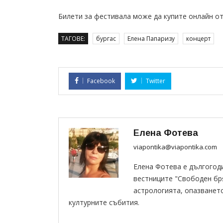
Билети за фестивала може да купите онлайн от: ht
ТАГОВЕ:
бургас
Елена Папаризу
концерт
Facebook
Twitter
Елена Фотева
viapontika@viapontika.com
Елена Фотева е дългогод
вестниците "Свободен бряг
астрологията, опазванет
културните събития.