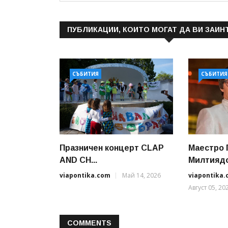
ПУБЛИКАЦИИ, КОИТО МОГАТ ДА ВИ ЗАИН
СЪБИТИЯ
СЪБИТИЯ
Празничен концерт CLAP
Маестро 
AND CH...
Милтиядов
viapontika.com
Май 14, 2026
viapontika
Август 05, 20
COMMENTS