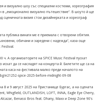
твя и визуално шоу със специални костюми, хореография
н в „емоционално визуално пътешествие“. В шоуто ѝ ще
ад сценичната визия стои дизайнерката и хореограф
ата публика винаги ме е приемала с отворени обятия.
ъхновени, обичани и заредени с надежда“, каза още
Festival.
 ч. А организаторите на SPICE Music Festival пускат
о искат да се насладят на концерта й. Билетите ще са на
тната каса на фестивала малко преди началото на
g/bg/e21252-spice-2025-before-midnight-09-08
на 8 и 9 август 2025 на Пристанище Бургас, а на сцената
nt, Whigfield, OUTLANDISH, LOFT, INNA, Eagle Eye Cherry,
 Alcazar, Benassi Bros feat. Dhany, Maxx и Deep Zone 90's