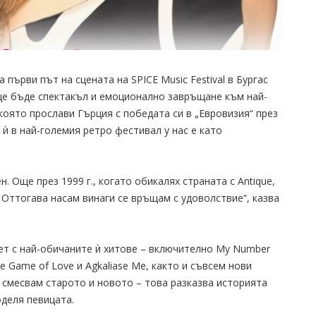
първи път на сцената на SPICE Music Festival в Бургас
о ще бъде спектакъл и емоционално завръщане към най-
която прослави Гърция с победата си в „Евровизия“ през
 ѝ в най-големия ретро фестивал у нас е като
. Още през 1999 г., когато обикалях страната с Antique,
 Оттогава насам винаги се връщам с удоволствие“, казва
ет с най-обичаните ѝ хитове – включително My Number
e Game of Love и Agkaliase Me, както и съвсем нови
да смесвам старото и новото – това разказва историята
оделя певицата.