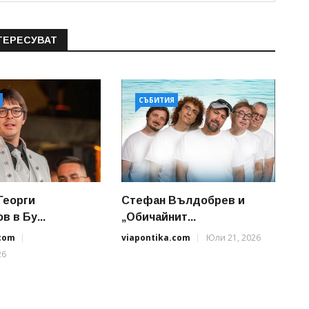
ТЕРЕСУВАТ
СЪБИТИЯ
Георги
Стефан Вълдобрев и
 в Бу...
„Обичайнит...
.com
viapontika.com
Юли 21, 2026
26