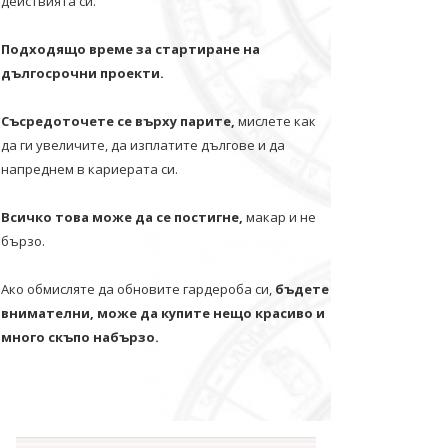
действията си.
Подходящо време за стартиране на
дългосрочни проекти.
Съсредоточете се върху парите,
мислете как
да ги увеличите, да изплатите дългове и да
напреднем в кариерата си.
Всичко това може да се постигне,
макар и не
бързо.
Ако обмисляте да обновите гардероба си,
бъдете
внимателни, може да купите нещо красиво и
много скъпо набързо.