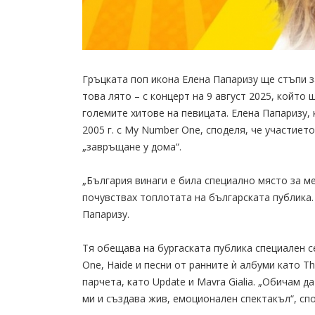
Гръцката поп икона Елена Папаризу ще стъпи за 
това лято – с концерт на 9 август 2025, койт
големите хитове на певицата. Елена Папаризу, 
2005 г. с My Number One, споделя, че участието
„завръщане у дома“.
„България винаги е била специално място за мен
почувствах топлотата на българската публика.
Папаризу.
Тя обещава на бургаската публика специален с
One, Haide и песни от ранните ѝ албуми като Th
парчета, като Update и Mavra Gialia. „Обичам 
ми и създава жив, емоционален спектакъл“, сп