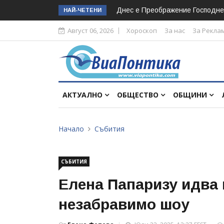
Днес е Преображение Господне
НАЙ-ЧЕТЕНИ
Август 06, 2026
Хороскоп
За нас
За Рекла
АКТУАЛНО
ОБЩЕСТВО
ОБЩИНИ
Начало
Събития
СЪБИТИЯ
Елена Папаризу идва н
незабравимо шоу