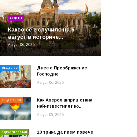
АКЦЕНТ
Какво се е случило на 6
август в историче...
Август 06, 2026
Днес е Преображение
ОБЩЕСТВО
Господне
Август 06, 2026
Как Аперол шприц стана
ПРЕДСТАВЯНЕ
най-известният ко...
Август 05, 2026
10 трика да пием повече
ЗДРАВЕН ПОРТАЛ