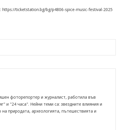
tps://ticketstation.bg/bg/p4806-spice-music-festival-2025
ишен фоторепортер и журналист, работила във
" и "24 часа". Нейни теми са: звездните влияния и
о на природата, археологията, пътешествията и