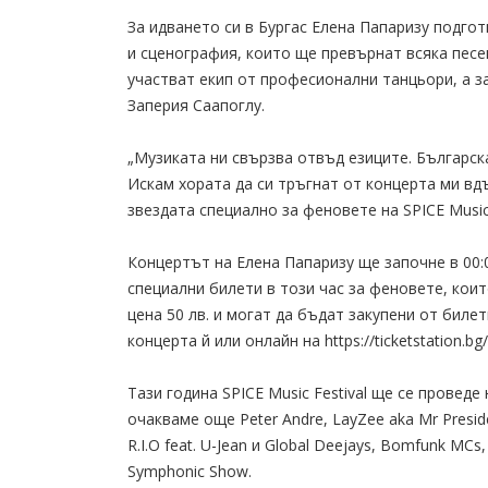
За идването си в Бургас Елена Папаризу подго
и сценография, които ще превърнат всяка песе
участват екип от професионални танцьори, а з
Заперия Саапоглу.
„Музиката ни свързва отвъд езиците. Българск
Искам хората да си тръгнат от концерта ми вд
звездата специално за феновете на SPICE Music 
Концертът на Елена Папаризу ще започне в 00:00
специални билети в този час за феновете, коит
цена 50 лв. и могат да бъдат закупени от биле
концерта й или онлайн на https://ticketstation.b
Тази година SPICE Music Festival ще се проведе 
очакваме още Peter Andre, LayZee aka Mr Preside
R.I.O feat. U-Jean и Global Deejays, Bomfunk MCs,
Symphonic Show.