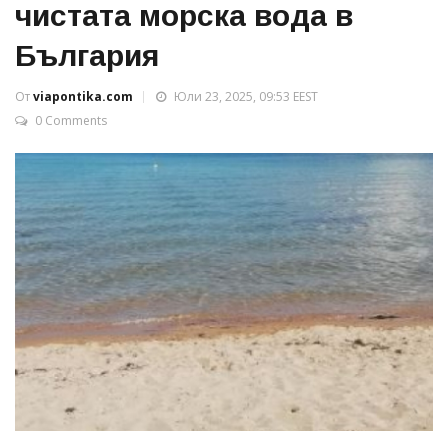
чистата морска вода в
България
От
viapontika.com
Юли 23, 2025, 09:53 EEST
0 Comments