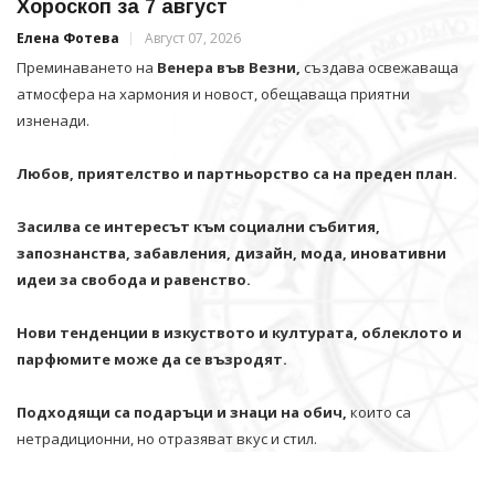
Хороскоп за 7 август
Елена Фотева
Август 07, 2026
Преминаването на
Венера във Везни,
създава освежаваща
атмосфера на хармония и новост, обещаваща приятни
изненади.
Любов, приятелство и партньорство са на преден план.
Засилва се интересът към социални събития,
запознанства, забавления, дизайн, мода, иновативни
идеи за свобода и равенство.
Нови тенденции в изкуството и културата, облеклото и
парфюмите може да се възродят.
Подходящи са подаръци и знаци на обич,
които са
нетрадиционни, но отразяват вкус и стил.