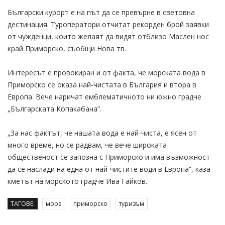
Български курорт е на път да се превърне в световна
дестинация. Туроператори отчитат рекорден брой заявки
от чужденци, които желаят да видят отблизо Маслен нос
край Приморско, съобщи Нова тв.
Интересът е провокиран и от факта, че морската вода в
Приморско се оказа най-чистата в България и втора в
Европа. Вече наричат емблематичното ни южно градче
„Българската Копакабана”.
„За нас фактът, че нашата вода е най-чиста, е ясен от
много време, но се радвам, че вече широката
общественост се запозна с Приморско и има възможност
да се наслади на една от най-чистите води в Европа”, каза
кметът на морското градче Ива Гайков.
ТАГОВЕ:
море
приморско
туризъм