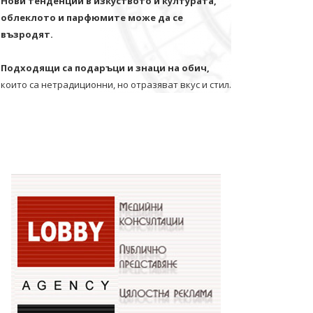
Нови тенденции в изкуството и културата,
облеклото и парфюмите може да се
възродят.
Подходящи са подаръци и знаци на обич,
които са нетрадиционни, но отразяват вкус и стил.