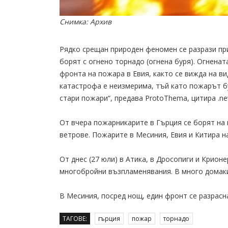
Снимка: Архив
Рядко срещан природен феномен се разрази при
борят с огнено торнадо (огнена буря). Огненат
фронта на пожара в Евия, както се вижда на ви
катастрофа е неизмерима, тъй като пожарът бу
стари пожари“, предава ProtoThema, цитира .ne
От вчера пожарникарите в Гърция се борят на 
ветрове. Пожарите в Месиния, Евия и Китира н
От днес (27 юли) в Атика, в Дросопиги и Крион
многобройни възпламенявания. В много домаки
В Месиния, посред нощ, един фронт се разрасн
ТАГОВЕ:
гърция
пожар
торнадо