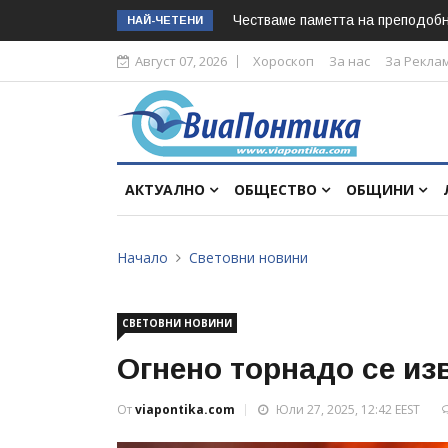
Честваме паметта на преподоб
НАЙ-ЧЕТЕНИ
Август 07, 2026
Хороскоп
За нас
За Рекла
АКТУАЛНО
ОБЩЕСТВО
ОБЩИНИ
Начало
Световни новини
СВЕТОВНИ НОВИНИ
Огнено торнадо се из
От
viapontika.com
Юли 27, 2025, 12:42 EEST