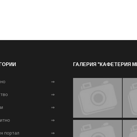
ГОРИИ
ГАЛЕРИЯ "КАФЕТЕРИЯ 
лно
⇒
тво
⇒
ни
⇒
итно
⇒
ен портал
⇒