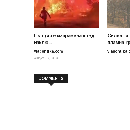
Гърция е изправена пред
Силен го
изклю...
пламна кр.
viapontika.com
viapontika
Август 03, 2026
COMMENTS