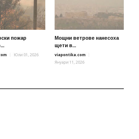
рски пожар
Мощни ветрове нанесоха
..
щети в...
.com
Юли 01, 2026
viapontika.com
Януари 11, 2026