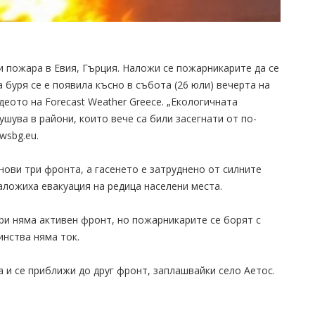
 пожара в Евия, Гърция. Наложи се пожарникарите да се
а буря се е появила късно в събота (26 юли) вечерта на
деото на Forecast Weather Greece. „Екологичната
шува в райони, които вече са били засегнати от по-
wsbg.eu.
нови три фронта, а гасенето е затруднено от силните
аложиха евакуация на редица населени места.
ери няма активен фронт, но пожарникарите се борят с
нства няма ток.
а и се приближи до друг фронт, заплашвайки село Аетос.