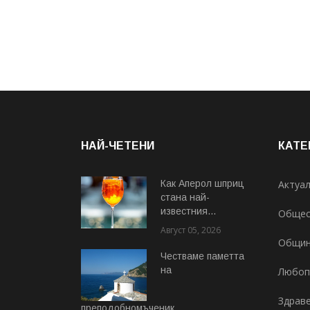
НАЙ-ЧЕТЕНИ
КАТЕ
Как Аперол шприц
Актуа
стана най-
известния...
Общес
Август 05, 2026
Общи
Честваме паметта
на
Любоп
Здрав
преподобномъченик...