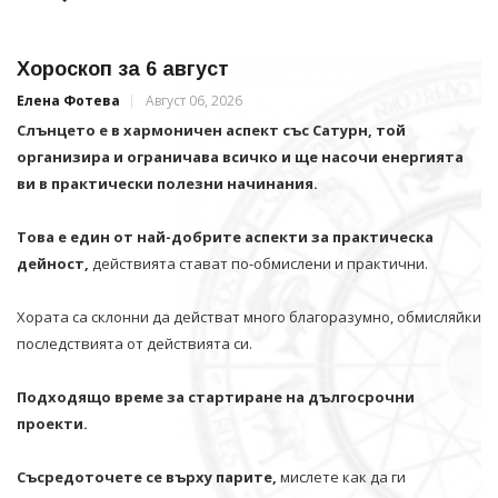
Хороскоп за 6 август
Елена Фотева
Август 06, 2026
Слънцето е в хармоничен аспект със Сатурн, той
организира и ограничава всичко и щe насочи енергията
ви в практически полезни начинания.
Това е един от най-добрите аспекти за практическа
дейност,
действията стават по-обмислени и практични.
Хората са склонни да действат много благоразумно, обмисляйки
последствията от действията си.
Подходящо време за стартиране на дългосрочни
проекти.
Съсредоточете се върху парите,
мислете как да ги