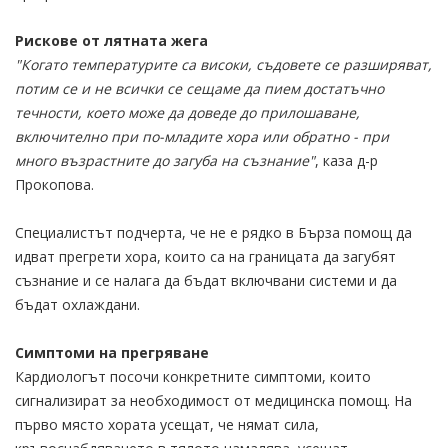
Рискове от лятната жега
"Когато температурите са високи, съдовете се разширяват,
потим се и не всички се сещаме да пием достатъчно
течности, което може да доведе до прилошаване,
включително при по-младите хора или обратно - при
много възрастните до загуба на съзнание"
, каза д-р
Прокопова.
Специалистът подчерта, че не е рядко в Бърза помощ да
идват прегрети хора, които са на границата да загубят
съзнание и се налага да бъдат включвани системи и да
бъдат охлаждани.
Симптоми на прегряване
Кардиологът посочи конкретните симптоми, които
сигнализират за необходимост от медицинска помощ. На
първо място хората усещат, че нямат сила,