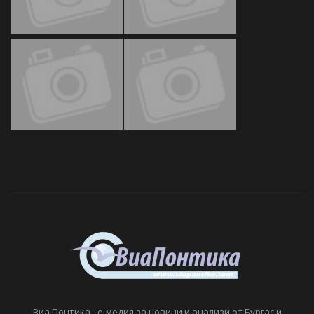
Виа Понтика - е-медия за новини и анализи от Бургас и