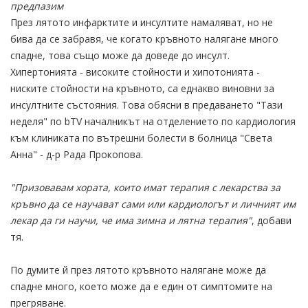
предпазим
През лятото инфарктите и инсултите намаляват, но не
бива да се забравя, че когато кръвното налягане много
спадне, това също може да доведе до инсулт.
Хипертонията - високите стойности и хипотонията -
ниските стойности на кръвното, са еднакво виновни за
инсултните състояния. Това обясни в предаването "Тази
неделя" по bTV началникът на отделението по кардиология
към клиниката по вътрешни болести в болница "Света
Анна" - д-р Рада Прокопова.
"Призовавам хората, които имат терапия с лекарства за
кръвно да се научават сами или кардиологът и личният им
лекар да ги научи, че има зимна и лятна терапия"
, добави
тя.
По думите й през лятото кръвното налягане може да
спадне много, което може да е един от симптомите на
прегряване.