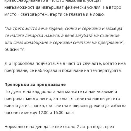
кръвоснабдяването в тялото намалява, усещат
невъзможност да извършват физически усилия. На второ
място - световъртеж, върти се главата и е лошо.
"На трето място вече гадене, силно и сериозно и може да
се налага лекарска намеса, а вече загубата на съзнание
или само колабиране е сериозен симптом на прегряване
",
обясни тя.
Д-р Прокопова подчерта, че в част от случаите, когато има
прегряване, се наблюдава и покачване на температурата.
Препоръки за предпазване
По думите на кардиолога най-малките са най-уязвими и
прегряват много лесно, затова тя съветва навън детето
винаги да е с шапка, със светли и широки дрехи и да избягва
часовете между 12:00 и 16:00 часа.
Нормално е на ден да се пие около 2 литра вода, през