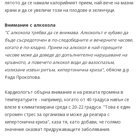
лятото да се намали калорийният прием, най-вече на мазни
храни и да се увеличи този на плодове и зеленчуци.
Внимание с алкохола
"С алкохола трябва да се внимава. Алкохолът е хубаво да
бъде съсредоточен в по-следобедните и вечерните часове,
когато е по-хладно. Прием на алкохол в най-горещите
часове може да доведе до допълнително нарушаване на
кръвното, а повечето алкохол води до вазоспазъм,
излизане извън ритъм, хипертонична криза"
, обясни д-р
Рада Прокопова.
Кардиологът обърна внимание и на рязката промяна в
температурите - например, когато от 40 градуса навън се
влезе в климатизирана среда с 20-22 градуса. "Това е един
огромен стрес за организма и може да реагира с
хипертонична криза", каза тя, като добави, че голямо
значение оказват придружаващите заболявания.