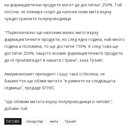
на фармацевтични продукти могат да достигнат 250%. Той
посочи, че планира скоро да наложи нови мита върху
чуждестранните полупроводници.
"Първоначално ще наложим малко мито върху
фармацевтичните продукти, но след една година, най-много
година и половина, то ще достигне 150%. А след това ще
достигне 250%, защото искаме фармацевтичните продукти
да се произвеждат в нашата страна", каза Тръмп.
Американският президент също така отбеляза, че
Вашингтон ще обяви митата "в рамките на следващата
седмица", предаде БГНЕС
"Ще обявим митата върху полупроводници и чипове",
добави той.
ТАГОВЕ:
лекарства
мита
Тръмп