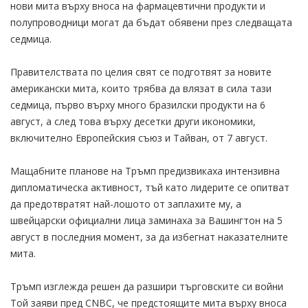
нови мита върху вноса на фармацевтични продукти и
полупроводници могат да бъдат обявени през следващата
седмица.
Правителствата по целия свят се подготвят за новите
американски мита, които трябва да влязат в сила тази
седмица, първо върху много бразилски продукти на 6
август, а след това върху десетки други икономики,
включително Европейския съюз и Тайван, от 7 август.
Мащабните планове на Тръмп предизвикаха интензивна
дипломатическа активност, тъй като лидерите се опитват
да предотвратят най-лошото от заплахите му, а
швейцарски официални лица заминаха за Вашингтон на 5
август в последния момент, за да избегнат наказателните
мита.
Тръмп изглежда решен да разшири търговските си войни
Той заяви пред CNBC, че предстоящите мита върху вноса