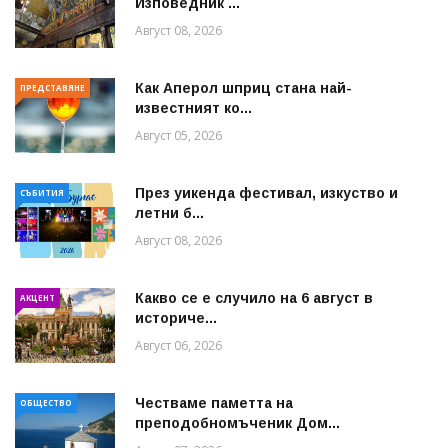
Изповедник ...
Август 08, 2026
Как Аперол шприц стана най-
ПРЕДСТАВЯНЕ
известният ко...
Август 05, 2026
През уикенда фестивал, изкуство и
СЪБИТИЯ
летни б...
Август 08, 2026
Какво се е случило на 6 август в
АКЦЕНТ
историче...
Август 06, 2026
Честваме паметта на
ОБЩЕСТВО
преподобномъченик Дом...