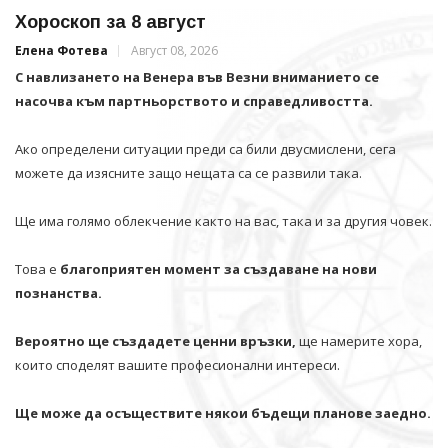
Хороскоп за 8 август
Елена Фотева
Август 08, 2026
С навлизането на Венера във Везни вниманието се
насочва към партньорството и справедливостта.
Ако определени ситуации преди са били двусмислени, сега
можете да изясните защо нещата са се развили така.
Ще има голямо облекчение както на вас, така и за другия човек.
Това е
благоприятен момент за създаване на нови
познанства.
Вероятно ще създадете ценни връзки,
ще намерите хора,
които споделят вашите професионални интереси.
Ще може да осъществите някои бъдещи планове заедно.