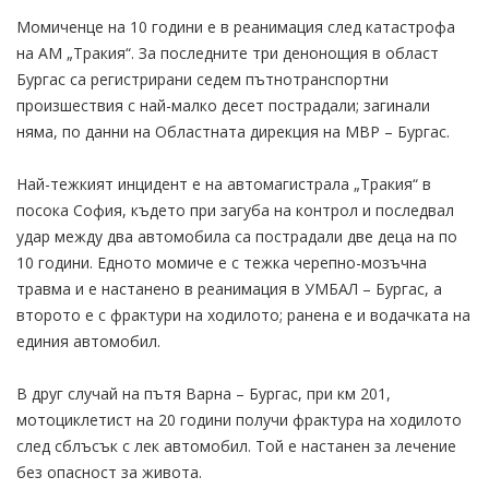
Момиченце на 10 години е в реанимация след катастрофа
на АМ „Тракия“. За последните три денонощия в област
Бургас са регистрирани седем пътнотранспортни
произшествия с най-малко десет пострадали; загинали
няма, по данни на Областната дирекция на МВР – Бургас.
Най-тежкият инцидент е на автомагистрала „Тракия“ в
посока София, където при загуба на контрол и последвал
удар между два автомобила са пострадали две деца на по
10 години. Едното момиче е с тежка черепно-мозъчна
травма и е настанено в реанимация в УМБАЛ – Бургас, а
второто е с фрактури на ходилото; ранена е и водачката на
единия автомобил.
В друг случай на пътя Варна – Бургас, при км 201,
мотоциклетист на 20 години получи фрактура на ходилото
след сблъсък с лек автомобил. Той е настанен за лечение
без опасност за живота.