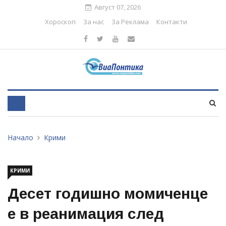
Август 07, 2026
Хороскоп
За нас
За Реклама
Контакти
Начало
Крими
КРИМИ
Десет годишно момиченце
е в реанимация след