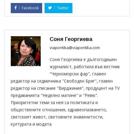
Facebook
Twitter
Соня Георгиева
viapontika@viapontika.com
Соня Георгиева е дългогодишен
журналист, работила във вестник
"Черноморски фар", главен
редактор на седмичника "Свободен Бряг", главен
редактор на списание "Вирджиния", продуцент на TV
предаванията "Неделно матине" и "Ревю".
Приоритетни теми за нея са политиката и
обществените отношения, здравеопазването,
светският живот, световните знаменитости,
културата и модата.