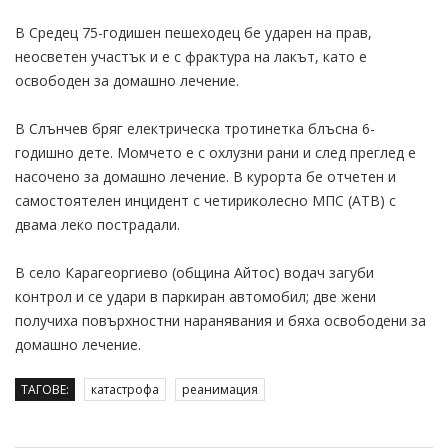
В Средец 75-годишен пешеходец бе ударен на прав,
неосветен участък и е с фрактура на лакът, като е
освободен за домашно лечение.
В Слънчев бряг електрическа тротинетка блъсна 6-
годишно дете. Момчето е с охлузни рани и след преглед е
насочено за домашно лечение. В курорта бе отчетен и
самостоятелен инцидент с четириколесно МПС (АТВ) с
двама леко пострадали.
В село Карагеоргиево (община Айтос) водач загуби
контрол и се удари в паркиран автомобил; две жени
получиха повърхностни наранявания и бяха освободени за
домашно лечение.
ТАГОВЕ:
катастрофа
реанимация