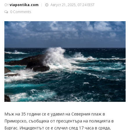
От
viapontika.com
Август 21, 2025, 07:24 EEST
0 Comments
Мъж на 35 години се е удавил на Северния плаж в
Приморско, съобщиха от пресцентъра на полицията в
Бургас. Инцидентът се е случил след 17 часа в сряда,