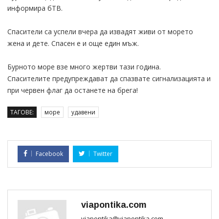
информира бТВ.
Спасители са успели вчера да извадят живи от морето
жена и дете. Спасен е и още един мъж.
Бурното море взе много жертви тази година.
Спасителите предупреждават да спазвате сигнализацията и
при червен флаг да останете на брега!
ТАГОВЕ:
море
удавени
Facebook
Twitter
viapontika.com
viapontika@viapontika.com