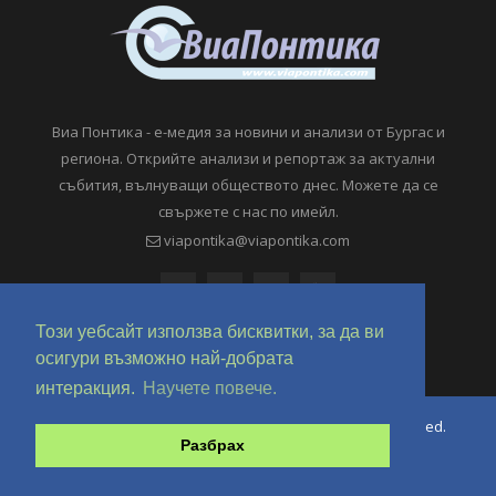
Виа Понтика - е-медия за новини и анализи от Бургас и
региона. Открийте анализи и репортаж за актуални
събития, вълнуващи обществото днес. Можете да се
свържете с нас по имейл.
viapontika@viapontika.com
Този уебсайт използва бисквитки, за да ви
осигури възможно най-добрата
интеракция.
Научете повече.
Copyright © 2018-2024 ViaPontika.com. All Rights Reserved.
Разбрах
Development @ OverHertz Ltd
Ω
За нас
За Реклама
Контакти