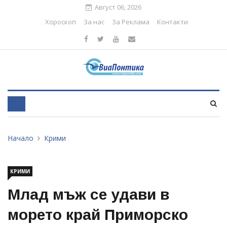
Август 06, 2026
Хороскоп
За нас
За Реклама
Контакти
Начало
Крими
КРИМИ
Млад мъж се удави в
морето край Приморско