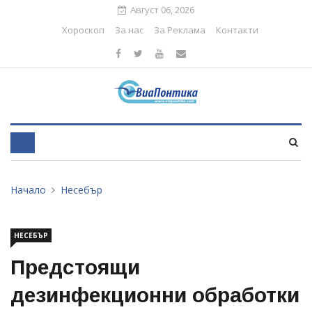
Август 06, 2026
Хороскоп
За нас
За Реклама
Контакти
Начало
Несебър
НЕСЕБЪР
Предстоящи
дезинфекционни обработки