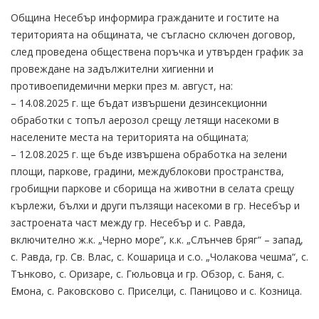
Община Несебър информира гражданите и гостите на
територията на общината, че съгласно сключен договор,
след проведена обществена поръчка и утвърден график за
провеждане на задължителни хигиенни и
противоепидемични мерки през м. август, на:
– 14.08.2025 г. ще бъдат извършени дезинсекционни
обработки с топъл аерозол срещу летящи насекоми в
населените места на територията на общината;
– 12.08.2025 г. ще бъде извършена обработка на зелени
площи, паркове, градини, междублокови пространства,
гробищни паркове и сборища на животни в селата срещу
кърлежи, бълхи и други пълзящи насекоми в гр. Несебър и
застроената част между гр. Несебър и с. Равда,
включително ж.к. „Черно море”, к.к. „Слънчев бряг“ – запад,
с. Равда, гр. Св. Влас, с. Кошарица и с.о. „Чолакова чешма“, с.
Тънково, с. Оризаре, с. Гюльовца и гр. Обзор, с. Баня, с.
Емона, с. Раковсково с. Приселци, с. Паницово и с. Козница.