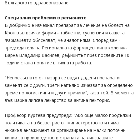
българското здравеопазване.
Специални проблеми в регионите
В Добричко е изчезнал препарат за лечение на болест на
Крон във всички форми - таблетни, суспензия и сашета.
Фармацевти обясняват, че аналог няма. Според зам.-
председателя на Регионалната фармацевтична колегия-
Варна Владимир Василев, дефицитът през последните 10
години стана понятие в тяхната работа.
"Непрекъснато от пазара се вадят дадени препарати,
заменят се с други, трети напълно изчезват за определено
време по логистични и други причини", каза той. В момента
във Варна липсва лекарство за ангина пекторис.
Професор Куртева предупреди: "Ако още малко продължи
политиката на безветрие от министерството и няма
никакъв ангажимент за организиране на малки поточни
линии за производство в страната на липсващите