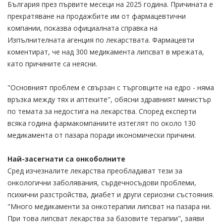
България през първите месеци на 2025 година. Причината е
прекратяване на продажбите им от фармацевтични
компании, показва официалната справка на
Изпълнителната агенция по лекарствата. Фармацевти
коментират, че над 300 медикамента липсват в мрежата,
като причините са неясни.
"Основният проблем е свързан с търговците на едро - няма
връзка между тях и аптеките", обясни здравният министър
по темата за недостига на лекарства. Според експерти
всяка година фармакомпаниите изтеглят по около 130
медикамента от пазара поради икономически причини.
Най-засегнати са онкоболните
Сред изчезналите лекарства преобладават тези за
онкологични заболявания, сърдечносъдови проблеми,
психични разстройства, диабет и други сериозни състояния.
"Много медикаменти за онкотерапии липсват на пазара ни.
При това липсват лекарства за базовите терапии", заяви