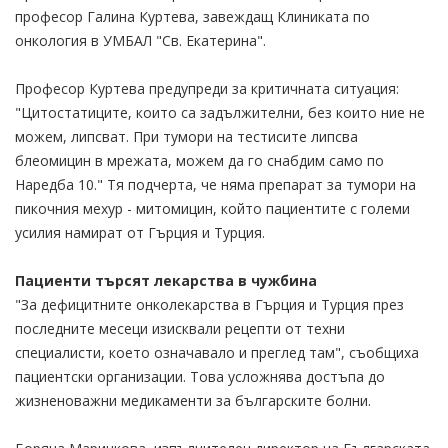
професор Галина Куртева, завеждащ Клиниката по
онкология в УМБАЛ "Св. Екатерина".
Професор Куртева предупреди за критичната ситуация:
"Цитостатиците, които са задължителни, без които ние не
можем, липсват. При тумори на тестисите липсва
блеомицин в мрежата, можем да го снабдим само по
Наредба 10." Тя подчерта, че няма препарат за тумори на
пикочния мехур - митомицин, който пациентите с големи
усилия намират от Гърция и Турция.
Пациенти търсят лекарства в чужбина
"За дефицитните онколекарства в Гърция и Турция през
последните месеци изисквали рецепти от техни
специалисти, което означавало и преглед там", съобщиха
пациентски организации. Това усложнява достъпа до
жизненоважни медикаменти за българските болни.