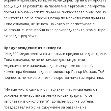
Боряна Маринкова, изпълнителен директор на Българската
асоциация за развитие на паралелна търговия с лекарства,
посочи икономическите причини: "Лекарствата обикновено
се изтеглят от българския пазар по маркетингови причини.
Това означава, че цената, на която се регистрират в
България, е нерентабилна за производителите,"коментира
тя пред “Труд news”
Предупреждение от експерти
"Над 300 медикамента са изчезнали предишните две години.
Това означава, че вече нямаме достъп до тези
медикаменти и започваме да се лекуваме по-лошо",
коментира бившият здравен министър Петър Москов. Той
подчерта, че някои от тези лекарства нямат алтернатива.
"Имаме много сигнали от пациенти, че липсва едно от
основните лекарства за ревматоиден артрит. То се
използва и в онкологията", допълни Боряна Ботева,
председател на УС на Сдружение за развитие на