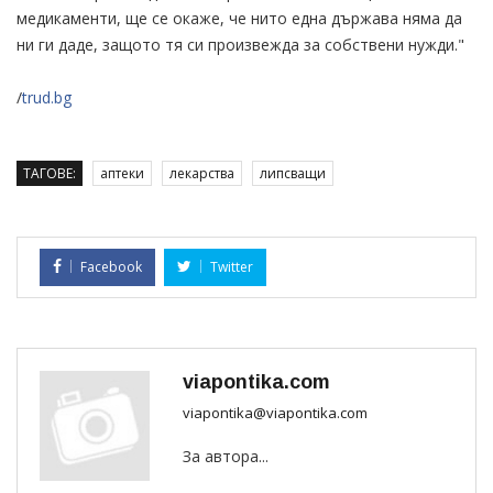
медикаменти, ще се окаже, че нито една държава няма да
ни ги даде, защото тя си произвежда за собствени нужди."
/
trud.bg
ТАГОВЕ:
аптеки
лекарства
липсващи
Facebook
Twitter
viapontika.com
viapontika@viapontika.com
За автора...