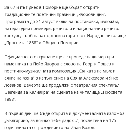
За 67-и път днес в Поморие ще бъдат открити
традиционните поетични празници „Яворови дни“.
Програмата до 31 август включва постановки, изложби,
литературни премиери, рецитали и националния рецитал-
конкурс, съобщават организаторите от Народно читалище
„Просвета 1888“ и Община Поморие.
Официалното откриване ще се проведе надвечер при
паметника на Пейо Яворов с слово на Георги Тошев и
поетично-музикалната композиция „Сянката на мъж и
сянка на жена“ в изпълнение на Сияна Алексиева и Янко
Лозанов. Вечерта ще продължи с театралния спектакъл
„Легенда за Калиакра“ на сцената на читалище „Просвета
1888“.
В първия ден ще бъде открита и документалната изложба
„Българийо, аз всичко тебе дадох…“, посветена на 175-
годишнината от рождението на Иван Вазов.