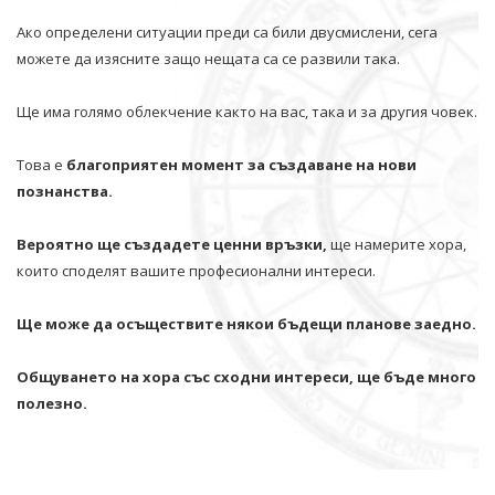
Ако определени ситуации преди са били двусмислени, сега
можете да изясните защо нещата са се развили така.
Ще има голямо облекчение както на вас, така и за другия човек.
Това е
благоприятен момент за създаване на нови
познанства.
Вероятно ще създадете ценни връзки,
ще намерите хора,
които споделят вашите професионални интереси.
Ще може да осъществите някои бъдещи планове заедно.
Общуването на хора със сходни интереси, ще бъде много
полезно.