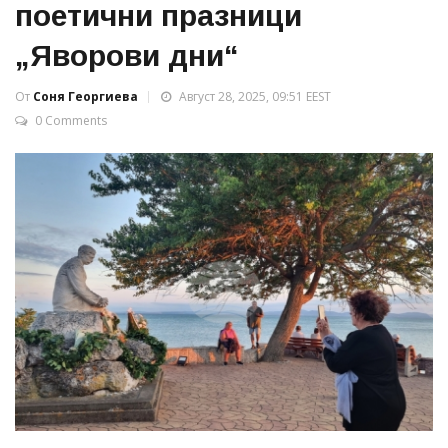
поетични празници
„Яворови дни“
От
Соня Георгиева
Август 28, 2025, 09:51 EEST
0 Comments