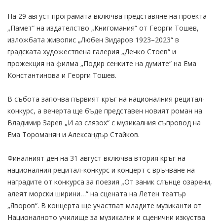
На 29 август програмата включва представяне на проекта
„Памет“ на издателство „Книгомания“ от Георги Тошев,
изложбата живопис „Любен Зидаров 1923–2023“ в
градската художествена галерия „Дечко Стоев“ и
прожекция на филма „Подир сенките на думите“ на Ема
Константинова и Георги Тошев.
В събота започва първият кръг на националния рецитал-
конкурс, а вечерта ще бъде представен новият роман на
Владимир Зарев „И аз слязох“ с музикалния съпровод на
Ема Тороманян и Александър Стайков.
Финалният ден на 31 август включва втория кръг на
националния рецитал-конкурс и концерт с връчване на
наградите от конкурса за поезия „От заник слънце озарени,
алеят морски ширини…“ на сцената на Летен театър
„Яворов“. В концерта ще участват младите музиканти от
Националното училище за музикални и сценични изкуства