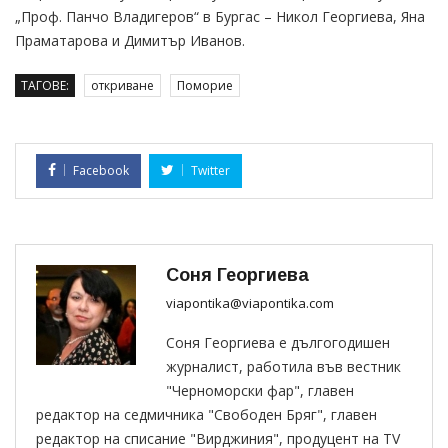
„Проф. Панчо Владигеров“ в Бургас – Никол Георгиева, Яна
Праматарова и Димитър Иванов.
ТАГОВЕ:
откриване
Поморие
Facebook
Twitter
Соня Георгиева
viapontika@viapontika.com
Соня Георгиева е дългогодишен
журналист, работила във вестник
"Черноморски фар", главен
редактор на седмичника "Свободен Бряг", главен
редактор на списание "Вирджиния", продуцент на TV