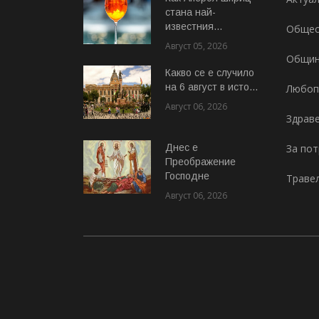
стана най-
известния...
Общес
Август 05, 2026
Общи
Какво се е случило
на 6 август в исто...
Любоп
Август 06, 2026
Здрав
Днес е
За по
Преображение
Господне
Траве
Август 06, 2026