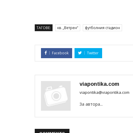
ТАГОВЕ:
кв. „Ветрен“
футболния стадион
Facebook
Twitter
viapontika.com
viapontika@viapontika.com
За автора...