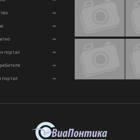
тво
⇒
ни
⇒
итно
⇒
ен портал
⇒
требителя
⇒
л портал
⇒