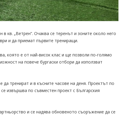
в кв. „Ветрен“. Очаква се теренът и зоните около него
ври и да приемат първите трениращи.
ва, която е от най-висок клас и ще позволи по-голямо
можност на повече бургаски отбори да използват
е да тренират и в късните часове на деня. Проектът по
 се извършва по съвместен проект с Българския
артньорство и се надява обновеното съоръжение да се