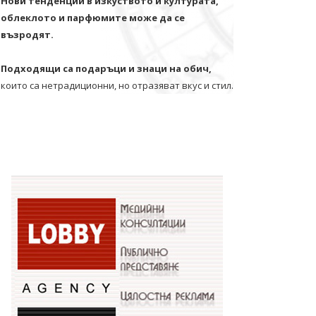
Нови тенденции в изкуството и културата,
облеклото и парфюмите може да се
възродят.
Подходящи са подаръци и знаци на обич,
които са нетрадиционни, но отразяват вкус и стил.