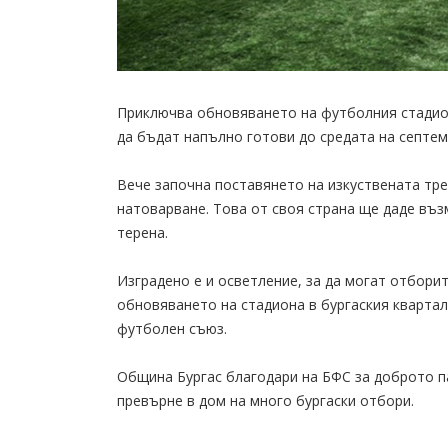
Приключва обновяването на футболния стадион 
да бъдат напълно готови до средата на септем
Вече започна поставянето на изкуствената тре
натоварване. Това от своя страна ще даде въз
терена.
Изградено е и осветление, за да могат отборит
обновяването на стадиона в бургаския квартал
футболен съюз.
Община Бургас благодари на БФС за доброто п
превърне в дом на много бургаски отбори.