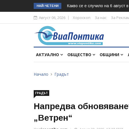
Какво се е случило на 6 август 
НАЙ-ЧЕТЕНИ
Август 06, 2026
Хороскоп
За нас
За Рекла
АКТУАЛНО
ОБЩЕСТВО
ОБЩИНИ
Начало
Градът
ГРАДЪТ
Напредва обновяванет
„Ветрен“