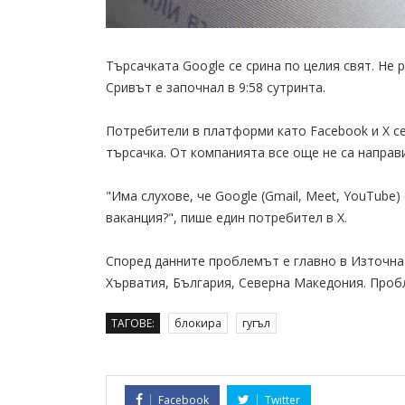
Търсачката Google се срина по целия свят. Не 
Сривът е започнал в 9:58 сутринта.
Потребители в платформи като Facebook и X се
търсачка. От компанията все още не са направ
"Има слухове, че Google (Gmail, Meet, YouTube
ваканция?", пише един потребител в X.
Според данните проблемът е главно в Източна 
Хърватия, България, Северна Македония. Проб
ТАГОВЕ:
блокира
гугъл
Facebook
Twitter