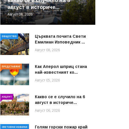
Какво се е случило на 8
август в историче...
Август 08, 2026
Църквата почита Свeти
ОБЩЕСТВО
Емилиан Изповедник ...
Август 08, 2026
Как Аперол шприц стана
ПРЕДСТАВЯНЕ
най-известният ко...
Август 05, 2026
Какво се е случило на 6
АКЦЕНТ
август в историче...
Август 06, 2026
Голям горски пожар край
СВЕТОВНИ НОВИНИ