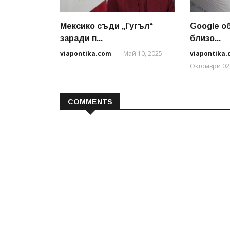
Мексико съди „Гугъл“
Google o
заради п...
близo...
viapontika.com
Май 10, 2025
viapontika
Октомври 02
COMMENTS