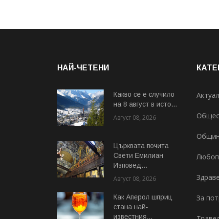
НАЙ-ЧЕТЕНИ
КАТЕ
Какво се е случило
Актуа
на 8 август в исто...
Общес
Август 08, 2026
Общи
Църквата почита
Свeти Емилиан
Любоп
Изповед...
Здрав
Август 08, 2026
Как Аперол шприц
За по
стана най-
известния...
Траве