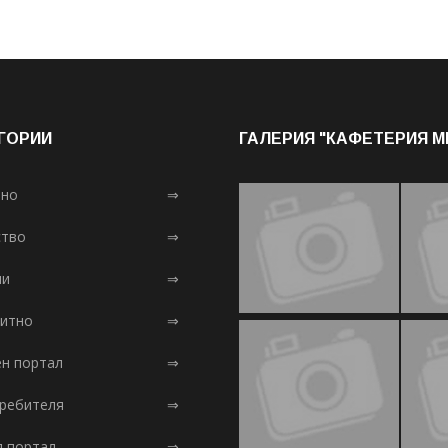
ГОРИИ
ГАЛЕРИЯ "КАФЕТЕРИЯ 
лно
⇒
тво
⇒
ни
⇒
итно
⇒
ен портал
⇒
требителя
⇒
л портал
⇒