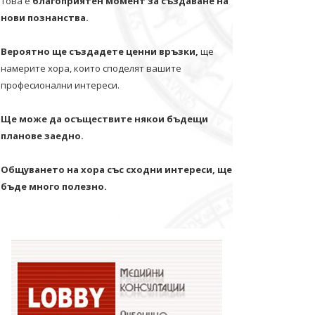
Това е
благоприятен момент за създаване на
нови познанства.
Вероятно ще създадете ценни връзки,
ще
намерите хора, които споделят вашите
професионални интереси.
Ще може да осъществите някои бъдещи
планове заедно.
Общуването на хора със сходни интереси, ще
бъде много полезно.