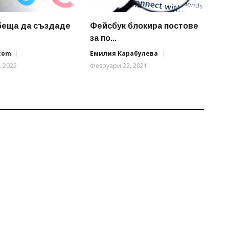
бeщa дa cъздaдe
Фейсбук блокира постове
за по...
.com
Емилия Карабулева
, 2022
Февруари 22, 2021