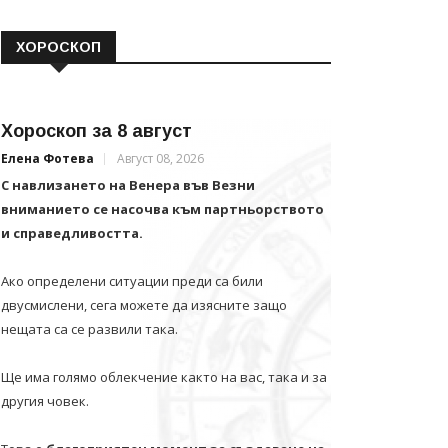
ХОРОСКОП
Хороскоп за 8 август
Елена Фотева
Август 08, 2026
С навлизането на Венера във Везни
вниманието се насочва към партньорството
и справедливостта.
Ако определени ситуации преди са били
двусмислени, сега можете да изясните защо
нещата са се развили така.
Ще има голямо облекчение както на вас, така и за
другия човек.