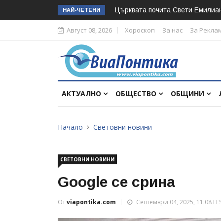
Църквата почита Свeти Емилиа
НАЙ-ЧЕТЕНИ
Август 08, 2026
Хороскоп
За нас
За Рекла
АКТУАЛНО
ОБЩЕСТВО
ОБЩИНИ
Начало
Световни новини
СВЕТОВНИ НОВИНИ
Google се срина
От
viapontika.com
Септември 04, 2025, 11:08 EE