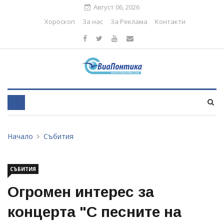
Август 06, 2026
Хороскоп
За нас
За Реклама
Контакти
Начало
Събития
СЪБИТИЯ
Огромен интерес за
концерта "С песните на