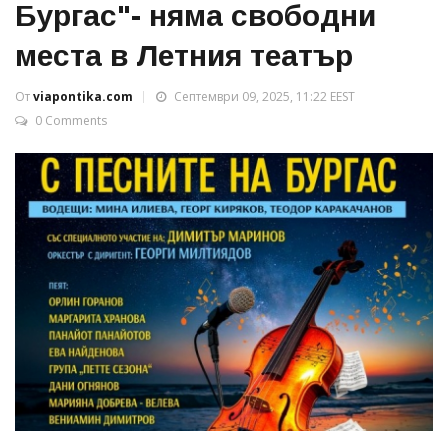
Бургас"- няма свободни
места в Летния театър
От
viapontika.com
Септември 09, 2025, 11:22 EEST
0 Comments