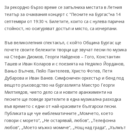
За рекордно бързо време се запълниха местата в Летния
театър за очаквания концерт с "Песните на Бургас"на 14
септември от 19:30 ч. Билетите, които са с нулева парична
стойност, но осигуряват достъп и място, са изчерпани.
Във великолепния спектакъл, с който Община Бургас ще
почете своите бележити творци ще звучат песни по музика
на Стефан Диомов, Георги Найденов – Гого, Константин
Ташев и Иван Коларов и с поезията на Недялко Йорданов,
Ваньо Вълчев, Пейо Пантелеев, Христо Фотев, Петя
Дубарова и Иван Ванев. Симфоничен оркестър и бенд под
вещото ръководство на бургазлията Маестро Георги
Милтиядов, чието дело са и новите аранжименти на
песните ще поведе зрителите в една музикална разходка
във времето с едни от най-красивите български песни.
Публиката ще чуе емблематичните „Момчето, което
говори с морето“, „Не остарявай, любов“, „Телефонна
любов“, „Моето мъжко момиче“, „Нощ над града“, „Хълмът