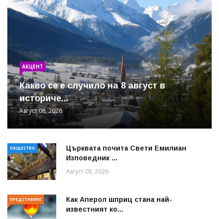
АКЦЕНТ
Какво се е случило на 8 август в
историче...
Август 08, 2026
Църквата почита Свeти Емилиан
ОБЩЕСТВО
Изповедник ...
Август 08, 2026
Как Аперол шприц стана най-
ПРЕДСТАВЯНЕ
известният ко...