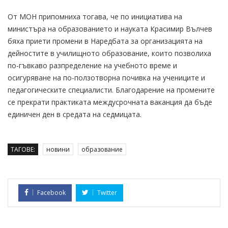
От МОН припомниха тогава, че по инициатива на
министъра на образованието и науката Красимир Вълчев
бяха приети промени в Наредбата за организацията на
дейностите в училищното образование, които позволиха
по-гъвкаво разпределение на учебното време и
осигуряване на по-ползотворна почивка на учениците и
педагогическите специалисти. Благодарение на промените
се прекрати практиката междусрочната ваканция да бъде
единичен ден в средата на седмицата.
ТАГОВЕ:
новини
образование
Facebook
Twitter