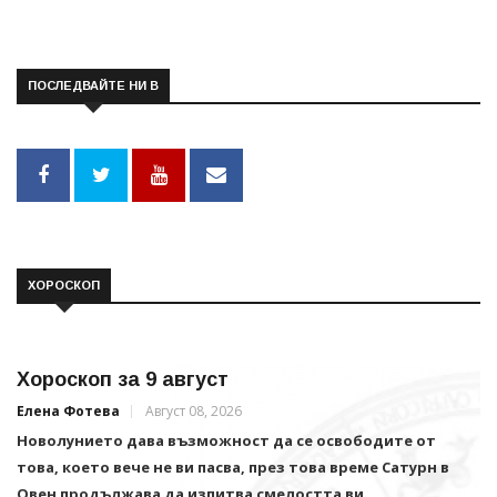
ПОСЛЕДВАЙТЕ НИ В
ХОРОСКОП
Хороскоп за 9 август
Елена Фотева
Август 08, 2026
Новолунието дава възможност да се освободите от
това, което вече не ви пасва, през това време Сатурн в
Овен продължава да изпитва смелостта ви.