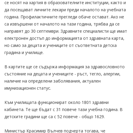
се носят на хартия в образователните институции, както и
да посещават личните лекари преди началото на учебната
година. Профилактичните прегледи обаче остават. Ако не
са извършени от началото на тази година, трябва да се
направят до 30 септември. Здравните специалисти ще имат
електронен достъп до информацията от здравната карта,
но само за децата и учениците от съответната детска
градина и училище.
В картите ще се съдържа информация за здравословното
състояние на децата и учениците - ръст, тегло, алергии,
наличие на определени заболявания, актуален
имунизационен статус.
Към училищата функционират около 1801 здравни
кабинета. Те ще бъдат с 31 повече тази учебна година. В
детските градини ще са с 52 повече - общо 1629.
Министър Красимир Вълчев подчерта тогава, че