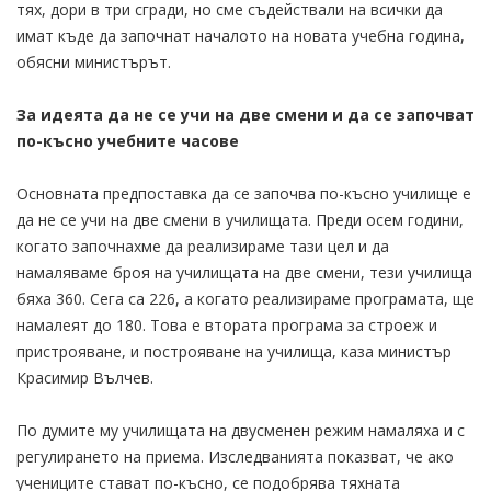
тях, дори в три сгради, но сме съдействали на всички да
имат къде да започнат началото на новата учебна година,
обясни министърът.
За идеята да не се учи на две смени и да се започват
по-късно учебните часове
Основната предпоставка да се започва по-късно училище е
да не се учи на две смени в училищата. Преди осем години,
когато започнахме да реализираме тази цел и да
намаляваме броя на училищата на две смени, тези училища
бяха 360. Сега са 226, а когато реализираме програмата, ще
намалеят до 180. Това е втората програма за строеж и
пристрояване, и построяване на училища, каза министър
Красимир Вълчев.
По думите му училищата на двусменен режим намаляха и с
регулирането на приема. Изследванията показват, че ако
учениците стават по-късно, се подобрява тяхната