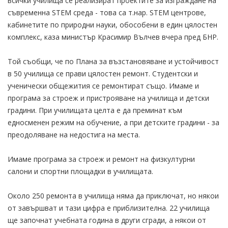
всички училища се реализират проектите за изграждане на
съвременна STEM среда - това са т.нар. STEM центрове,
кабинетите по природни науки, обособени в един цялостен
комплекс, каза министър Красимир Вълчев вчера пред БНР.
Той съобщи, че по Плана за възстановяване и устойчивост
в 50 училища се прави цялостен ремонт. Студентски и
ученически общежития се ремонтират също. Имаме и
програма за строеж и пристрояване на училища и детски
градини. При училищата целта е да преминат към
едносменен режим на обучение, а при детските градини - за
преодоляване на недостига на места.
Имаме програма за строеж и ремонт на физкултурни
салони и спортни площадки в училищата.
Около 250 ремонта в училища няма да приключат, но някои
от завършват и тази цифра е приблизителна. 22 училища
ще започнат учебната година в други сгради, а някои от