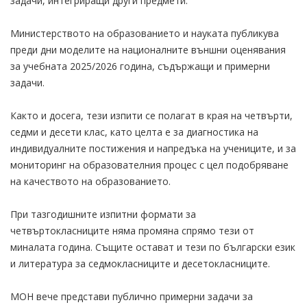
задачи, интегриращи други предмети.
Министерството на образованието и науката публикува
преди дни моделите на националните външни оценявания
за учебната 2025/2026 година, съдържащи и примерни
задачи.
Както и досега, тези изпити се полагат в края на четвърти,
седми и десети клас, като целта е за диагностика на
индивидуалните постижения и напредъка на учениците, и за
мониторинг на образователния процес с цел подобряване
на качеството на образованието.
При тазгодишните изпитни формати за
четвъртокласниците няма промяна спрямо тези от
миналата година. Същите остават и тези по български език
и литература за седмокласниците и десетокласниците.
МОН вече представи публично примерни задачи за