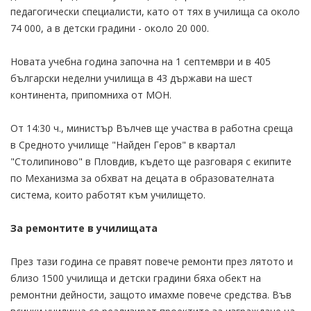
педагогически специалисти, като от тях в училища са около
74 000, а в детски градини - около 20 000.
Новата учебна година започна на 1 септември и в 405
български неделни училища в 43 държави на шест
континента, припомниха от МОН.
От 14:30 ч., министър Вълчев ще участва в работна среща
в Средното училище "Найден Геров" в квартал
"Столипиново" в Пловдив, където ще разговаря с екипите
по Механизма за обхват на децата в образователната
система, които работят към училището.
За ремонтите в училищата
През тази година се правят повече ремонти през лятото и
близо 1500 училища и детски градини бяха обект на
ремонтни дейности, защото имахме повече средства. Във