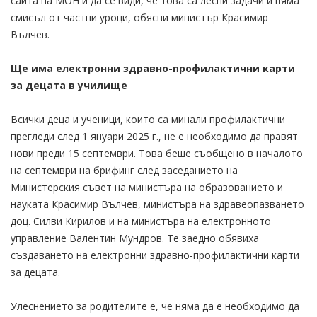
сайта на МОН и да се види, че това са лесни задачи и няма
смисъл от частни уроци, обясни министър Красимир
Вълчев.
Ще има електронни здравно-профилактични карти
за децата в училище
Всички деца и ученици, които са минали профилактични
прегледи след 1 януари 2025 г., не е необходимо да правят
нови преди 15 септември. Това беше съобщено в началото
на септември на брифинг след заседанието на
Министерския съвет на министъра на образованието и
науката Красимир Вълчев, министъра на здравеопазването
доц. Силви Кирилов и на министъра на електронното
управление Валентин Мундров. Те заедно обявиха
създаването на електронни здравно-профилактични карти
за децата.
Улеснението за родителите е, че няма да е необходимо да