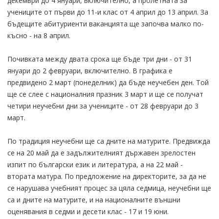
декември до 4 януари, включително, а пролетната за
учениците от първи до 11-и клас от 4 април до 13 април. За
бъдещите абитуриенти ваканцията ще започва малко по-
късно - на 8 април.
Почивката между двата срока ще бъде три дни - от 31
януари до 2 февруари, включително. В графика е
предвидено 2 март (понеделник) да бъде неучебен ден. Той
ще се слее с националния празник 3 март и ще се получат
четири неучебни дни за учениците - от 28 февруари до 3
март.
По традиция неучебни ще са дните на матурите. Предвижда
се на 20 май да е задължителният държавен зрелостен
изпит по български език и литература, а на 22 май -
втората матура. По предложение на директорите, за да не
се нарушава учебният процес за цяла седмица, неучебни ще
са и дните на матурите, и на националните външни
оценявания в седми и десети клас - 17 и 19 юни.