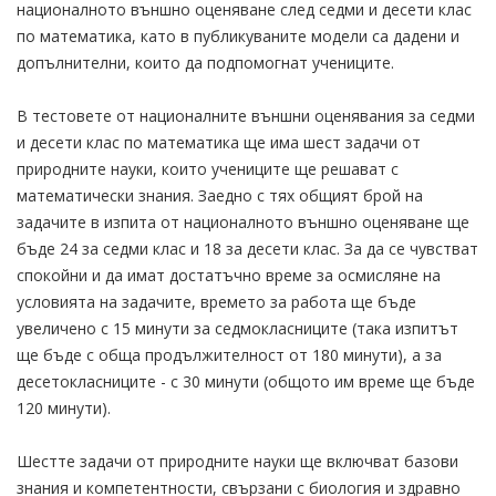
националното външно оценяване след седми и десети клас
по математика, като в публикуваните модели са дадени и
допълнителни, които да подпомогнат учениците.
В тестовете от националните външни оценявания за седми
и десети клас по математика ще има шест задачи от
природните науки, които учениците ще решават с
математически знания. Заедно с тях общият брой на
задачите в изпита от националното външно оценяване ще
бъде 24 за седми клас и 18 за десети клас. За да се чувстват
спокойни и да имат достатъчно време за осмисляне на
условията на задачите, времето за работа ще бъде
увеличено с 15 минути за седмокласниците (така изпитът
ще бъде с обща продължителност от 180 минути), а за
десетокласниците - с 30 минути (общото им време ще бъде
120 минути).
Шестте задачи от природните науки ще включват базови
знания и компетентности, свързани с биология и здравно