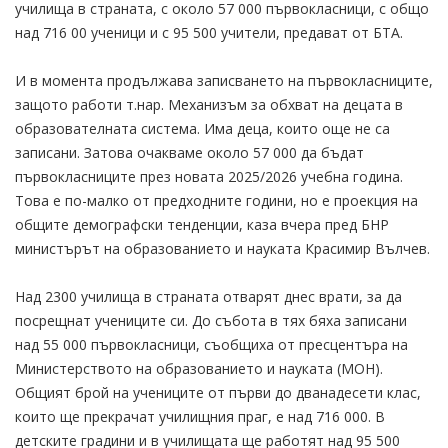
училища в страната, с около 57 000 първокласници, с общо
над 716 00 ученици и с 95 500 учители, предават от БТА.
И в момента продължава записването на първокласниците,
защото работи т.нар. Механизъм за обхват на децата в
образователната система. Има деца, които още не са
записани. Затова очакваме около 57 000 да бъдат
първокласниците през новата 2025/2026 учебна година.
Това е по-малко от предходните години, но е проекция на
общите демографски тенденции, каза вчера пред БНР
министърът на образованието и науката Красимир Вълчев.
Над 2300 училища в страната отварят днес врати, за да
посрещнат учениците си. До събота в тях бяха записани
над 55 000 първокласници, съобщиха от пресцентъра на
Министерството на образованието и науката (МОН).
Общият брой на учениците от първи до дванадесети клас,
които ще прекрачат училищния праг, е над 716 000. В
детските градини и в училищата ще работят над 95 500