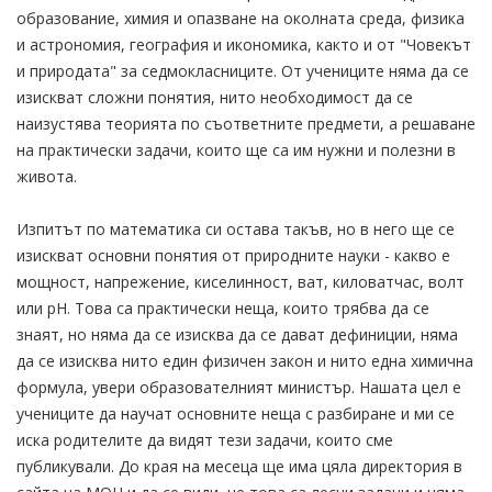
образование, химия и опазване на околната среда, физика
и астрономия, география и икономика, както и от "Човекът
и природата" за седмокласниците. От учениците няма да се
изискват сложни понятия, нито необходимост да се
наизустява теорията по съответните предмети, а решаване
на практически задачи, които ще са им нужни и полезни в
живота.
Изпитът по математика си остава такъв, но в него ще се
изискват основни понятия от природните науки - какво е
мощност, напрежение, киселинност, ват, киловатчас, волт
или pH. Това са практически неща, които трябва да се
знаят, но няма да се изисква да се дават дефиниции, няма
да се изисква нито един физичен закон и нито една химична
формула, увери образователният министър. Нашата цел е
учениците да научат основните неща с разбиране и ми се
иска родителите да видят тези задачи, които сме
публикували. До края на месеца ще има цяла директория в