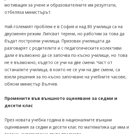
мотивация за учене и образователните им резултати,
отбеляза министърът.
Най-големият проблем е в София и над 80 училища са на
двусменен режим. Липсват терени, но работим за това да
бъдат построени училища. Призовах училищата да
разговарят с родителите и с педагогическите колективи
дали е възможно да се започва по-късно училище, но това
не е възможно, където се учи на две смени. Част от
останалите училища, в които не се учи на две смени, са
взели решения за по-късно започване на учебните часове,
обясни министър Вълчев.
Промените във външното оценяване за седми и
десети клас
През новата учебна година в националните външни
оценявания за седми и десети клас по математика ще има и