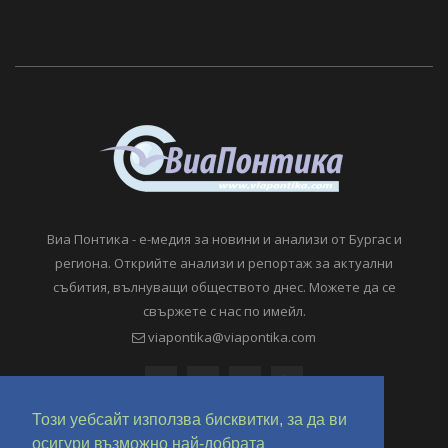
Виа Понтика - е-медия за новини и анализи от Бургас и
региона. Открийте анализи и репортаж за актуални
събития, вълнуващи обществото днес. Можете да се
свържете с нас по имейл.
viapontika@viapontika.com
Този уебсайт използва бисквитки, за да ви
осигури възможно най-добрата