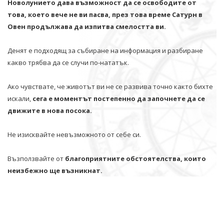
Новолунието дава възможност да се освободите от
това, което вече не ви пасва, през това време Сатурн в
Овен продължава да изпитва смелостта ви.
Денят е подходящ за събиране на информация и разбиране
какво трябва да се случи по-нататък.
Ако чувствате, че животът ви не се развива точно както бихте
искали,
сега е моментът постепенно да започнете да се
движите в нова посока.
Не изисквайте невъзможното от себе си.
Възползвайте от
благоприятните обстоятелства, които
неизбежно ще възникнат.