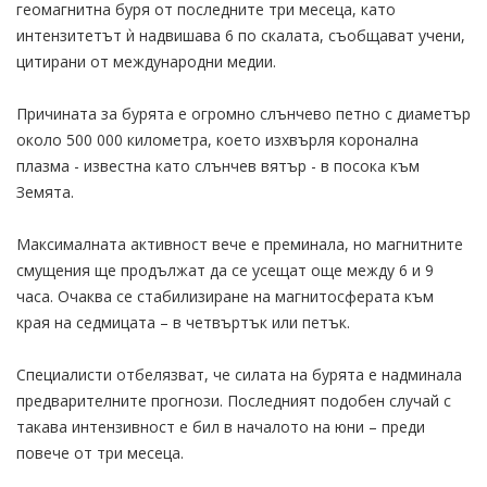
геомагнитна буря от последните три месеца, като
интензитетът ѝ надвишава 6 по скалата, съобщават учени,
цитирани от международни медии.
Причината за бурята е огромно слънчево петно с диаметър
около 500 000 километра, което изхвърля коронална
плазма - известна като слънчев вятър - в посока към
Земята.
Максималната активност вече е преминала, но магнитните
смущения ще продължат да се усещат още между 6 и 9
часа. Очаква се стабилизиране на магнитосферата към
края на седмицата – в четвъртък или петък.
Специалисти отбелязват, че силата на бурята е надминала
предварителните прогнози. Последният подобен случай с
такава интензивност е бил в началото на юни – преди
повече от три месеца.