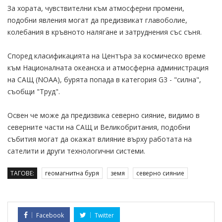
За хората, чувствителни към атмосферни промени,
подобни явления могат да предизвикат главоболие,
колебания в кръвното налягане и затруднения със съня.
Според класификацията на Центъра за космическо време
към Националната океанска и атмосферна администрация
на САЩ (NOAA), бурята попада в категория G3 - "силна",
съобщи "Труд".
Освен че може да предизвика северно сияние, видимо в
северните части на САЩ и Великобритания, подобни
събития могат да окажат влияние върху работата на
сателити и други технологични системи.
ТАГОВЕ:
геомагнитна буря
земя
северно сияние
Facebook
Twitter