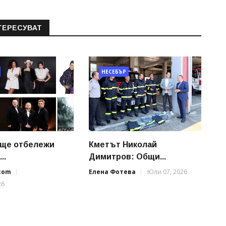
ТЕРЕСУВАТ
НЕСЕБЪР
 ще отбележи
Кметът Николай
..
Димитров: Общи...
.com
Елена Фотева
Юли 07, 2026
26