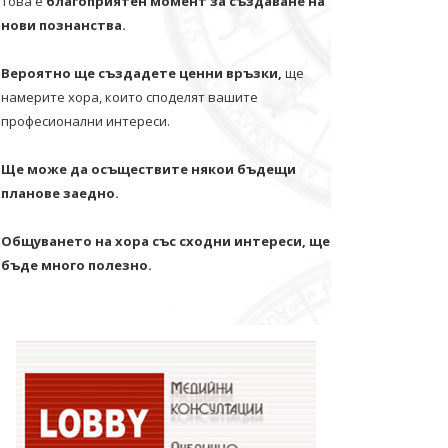
Това е
благоприятен момент за създаване на
нови познанства.
Вероятно ще създадете ценни връзки,
ще
намерите хора, които споделят вашите
професионални интереси.
Ще може да осъществите някои бъдещи
планове заедно.
Общуването на хора със сходни интереси, ще
бъде много полезно.