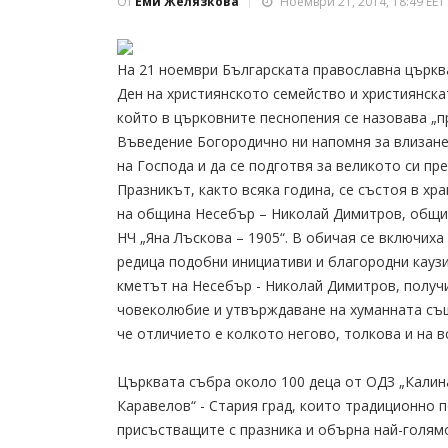
От
Еми Желязкова
Ноември 21, 2014, 18:49 EET
На 21 ноември Българската православна църкв
Ден на християнското семейство и християнска
който в църковните песнопения се назовава „п
Въведение Богородично ни напомня за влизанет
на Господа и да се подготвя за великото си пр
Празникът, както всяка година, се състоя в хр
на община Несебър – Николай Димитров, общин
НЧ „Яна Лъскова – 1905“. В обичая се включиха
редица подобни инициативи и благородни каузи.
кметът на Несебър - Николай Димитров, получи
човеколюбие и утвърждаване на хуманната същ
че отличието е колкото негово, толкова и на 
Църквата събра около 100 деца от ОДЗ „Калин
Каравелов“ - Стария град, които традиционно 
присъстващите с празника и обърна най-голямо