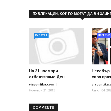
ПУБЛИКАЦИИ, КОИТО МОГАТ ДА ВИ ЗАИН
КУЛТУРА
НЕСЕБЪР
На 21 ноември
Несебър
отбелязваме Ден...
своя праз.
viapontika.com
viapontika
Ноември 21, 2015
Август 04, 20
COMMENTS