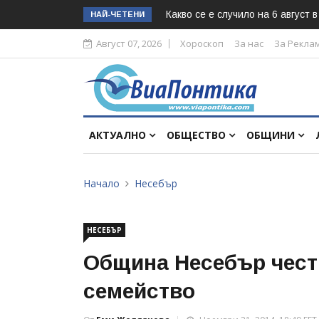
Какво се е случило на 6 август 
НАЙ-ЧЕТЕНИ
Август 07, 2026
Хороскоп
За нас
За Рекла
АКТУАЛНО
ОБЩЕСТВО
ОБЩИНИ
Начало
Несебър
НЕСЕБЪР
Община Несебър чест
семейство