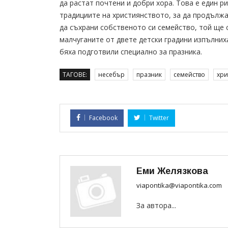
да растат почтени и добри хора. Това е един р
традициите на християнството, за да продължа
да съхрани собственото си семейство, той ще 
малчуганите от двете детски градини изпълних
бяха подготвили специално за празника.
ТАГОВЕ:
несебър
празник
семейство
хри
Facebook
Twitter
Еми Желязкова
viapontika@viapontika.com
За автора...