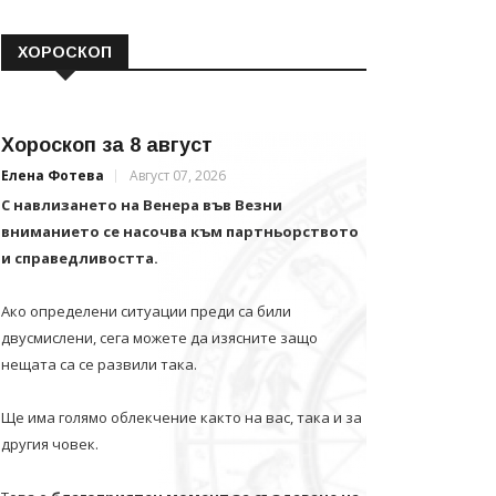
ХОРОСКОП
Хороскоп за 8 август
Елена Фотева
Август 07, 2026
С навлизането на Венера във Везни
вниманието се насочва към партньорството
и справедливостта.
Ако определени ситуации преди са били
двусмислени, сега можете да изясните защо
нещата са се развили така.
Ще има голямо облекчение както на вас, така и за
другия човек.