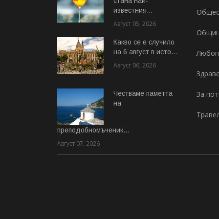
стана най-
известния...
Общес
Август 05, 2026
Общи
Какво се е случило
на 6 август в исто...
Любоп
Август 06, 2026
Здрав
Честваме паметта
За по
на
Траве
преподобномъченик...
Август 07, 2026