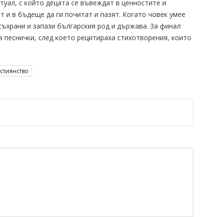
итуал, с който децата се въвеждат в ценностите и
т и в бъдеще да ги почитат и пазят. Когато човек умее
съхрани и запази българския род и държава. За финал
а песнички, след което рецитираха стихотворения, които
стиянство