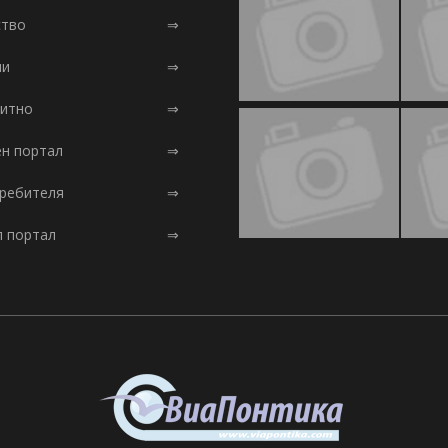
тво
⇒
ни
⇒
итно
⇒
ен портал
⇒
требителя
⇒
л портал
⇒