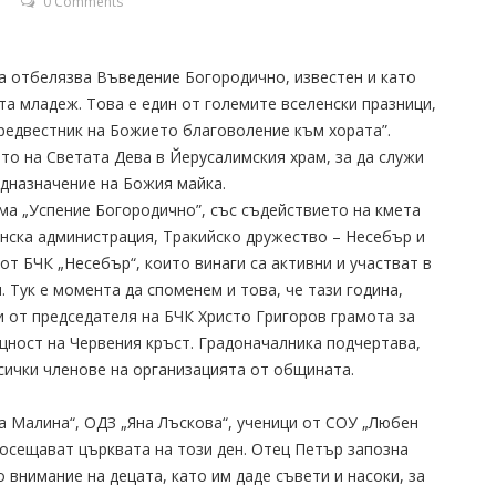
0 Comments
а отбелязва Въведение Богородично, известен и като
та младеж. Това е един от големите вселенски празници,
редвестник на Божието благоволение към хората”.
о на Светата Дева в Йерусалимския храм, за да служи
едназначение на Божия майка.
ама „Успение Богородично”, със съдействието на кмета
ска администрация, Тракийско дружество – Несебър и
 от БЧК „Несебър“, които винаги са активни и участват в
 Тук е момента да споменем и това, че тази година,
 от председателя на БЧК Христо Григоров грамота за
ност на Червения кръст. Градоначалника подчертава,
всички членове на организацията от общината.
а Малина“, ОДЗ „Яна Лъскова“, ученици от СОУ „Любен
посещават църквата на този ден. Отец Петър запозна
 внимание на децата, като им даде съвети и насоки, за