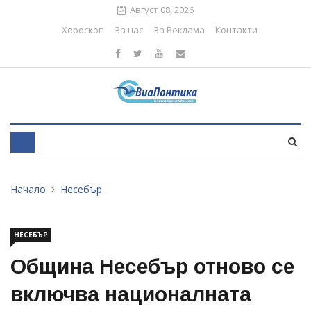
Август 08, 2026
Хороскоп
За нас
За Реклама
Контакти
Начало
Несебър
НЕСЕБЪР
Община Несебър отново се
включва националната