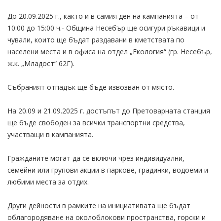
До 20.09.2025 г., както и в самия ден на кампанията – от
10:00 до 15:00 ч.- Община Несебър ще осигури ръкавици и
чували, които ще бъдат раздавани в кметствата по
населени места и в офиса на отдел „Екология“ (гр. Несебър,
ж.к. „Младост“ 62Г).
Събраният отпадък ще бъде извозван от място.
На 20.09 и 21.09.2025 г. достъпът до Претоварната станция
ще бъде свободен за всички транспортни средства,
участващи в кампанията.
Гражданите могат да се включи чрез индивидуални,
семейни или групови акции в паркове, градинки, водоеми и
любими места за отдих.
Други дейности в рамките на инициативата ще бъдат
облагородяване на околоблокови пространства, горски и