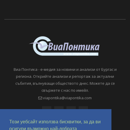
Виа Понтика - е-медия за новини и анализи от Бургас и
региона. Открийте анализи и репортаж за актуални
събития, вълнуващи обществото днес. Можете да се
свържете с нас по имейл.
viapontika@viapontika.com
Този уебсайт използва бисквитки, за да ви
осигури възможно най-добрата