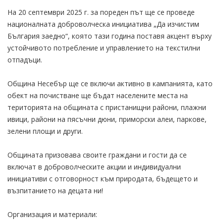
На 20 септември 2025 г. за пореден път ще се проведе
националната доброволческа инициатива „Да изчистим
България заедно“, която тази година поставя акцент върху
устойчивото потребление и управлението на текстилни
отпадъци.
Община Несебър ще се включи активно в кампанията, като
обект на почистване ще бъдат населените места на
територията на общината с пристанищни райони, плажни
ивици, райони на пясъчни дюни, приморски алеи, паркове,
зелени площи и други.
Общината призовава своите граждани и гости да се
включат в доброволческите акции и индивидуални
инициативи с отговорност към природата, бъдещето и
възпитанието на децата ни!
Организация и материали: