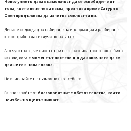
Новолунието дава възможност да се освободите от
това, което вече не ви пасва, през това време Сатурн в
Овен продължава да изпитва смелостта ви.
Денят е подходящ за събиране на информация и разбиране
какво трябва да се случи по-нататък.
Ако чувствате, че животът ви не се развива точно както бихте
искали,
сега е моментът постепенно да започнете да се
движите в нова посока.
Не изисквайте невъзможното от себе си.
Възползвайте от
благоприятните обстоятелства, които
неизбежно ще възникнат.