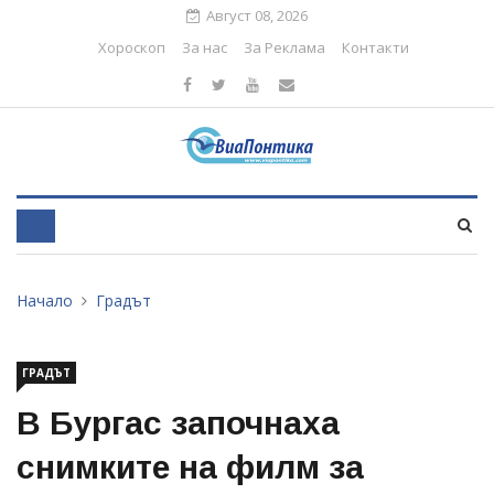
Август 08, 2026
Хороскоп
За нас
За Реклама
Контакти
Начало
Градът
ГРАДЪТ
В Бургас започнаха
снимките на филм за