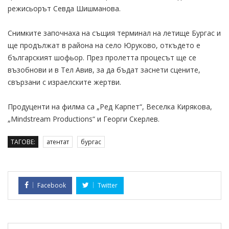
режисьорът Севда Шишманова.
Снимките започнаха на същия терминал на летище Бургас и
ще продължат в района на село Юруково, откъдето е
българският шофьор. През пролетта процесът ще се
възобнови и в Тел Авив, за да бъдат заснети сцените,
свързани с израелските жертви.
Продуценти на филма са „Ред Карпет“, Веселка Кирякова,
„Mindstream Productions“ и Георги Скерлев.
ТАГОВЕ:
атентат
бургас
Facebook
Twitter