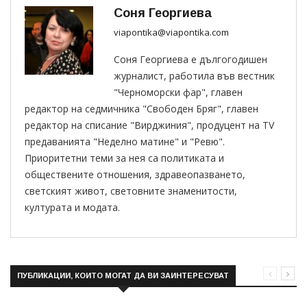
Соня Георгиева
viapontika@viapontika.com
Соня Георгиева е дългогодишен
журналист, работила във вестник
"Черноморски фар", главен
редактор на седмичника "Свободен Бряг", главен
редактор на списание "Вирджиния", продуцент на TV
предаванията "Неделно матине" и "Ревю".
Приоритетни теми за нея са политиката и
обществените отношения, здравеопазването,
светският живот, световните знаменитости,
културата и модата.
ПУБЛИКАЦИИ, КОИТО МОГАТ ДА ВИ ЗАИНТЕРЕСУВАТ