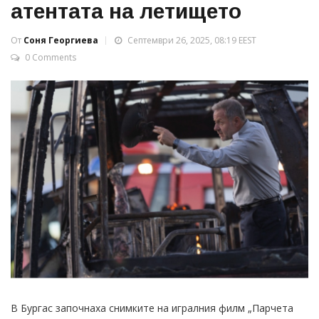
атентата на летището
От
Соня Георгиева
Септември 26, 2025, 08:19 EEST
0 Comments
В Бургас започнаха снимките на игралния филм „Парчета