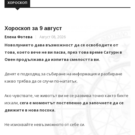
ХОРОСКОП
Хороскоп за 9 август
Елена Фотева
Август 08, 2026
Новолунието дава възможност да се освободите от
това, което вече не ви пасва, през това време Сатурн в
Овен продължава да изпитва смелостта ви.
Денят е подходящ за събиране на информация и разбиране
какво трябва да се случи по-нататък.
Ако чувствате, че животът ви не се развива точно както бихте
искали,
сега е моментът постепенно да започнете да се
движите в нова посока.
Не изисквайте невъзможното от себе си.