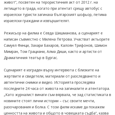
живот“, посветен на терористичния акт от 2012 г. на
летището в града, когато при атентат срещу автобус с
израелски туристи загинаха българският шофьор, петима
израелски граждани и извършителят.
Режисьор на филма е Севда Шишманова, а сценарият е
написан съвместно с Милена Петрова. Участват актьорите
Самуел Финци, Захари Бахаров, Калоян Трифонов, Шимон
Мимран, Том Грациани, Алма Диши, както и артисти от
Драматичния театър в Бургас.
Сценарият е изграден върху интервюта с близките на
жертвите и свидетели, материали от разследването и
автентични снимки и видео. Историята проследява
последните 24 часа от живота на загиналите и атентатора.
„Като журналист винаги съм вярвала, че зад статистиката в
новините стоят лични истории – със своите мечти,
разочарования и болка. С този филм искаме да покажем
ценността на живота и общото в човешката съдба“, казва