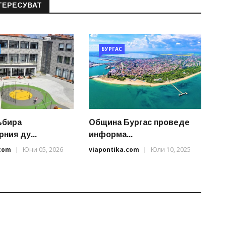
ТЕРЕСУВАТ
БУРГАС
ъбира
Община Бургас проведе
ния ду...
информа...
.com
Юни 05, 2026
viapontika.com
Юли 10, 2025