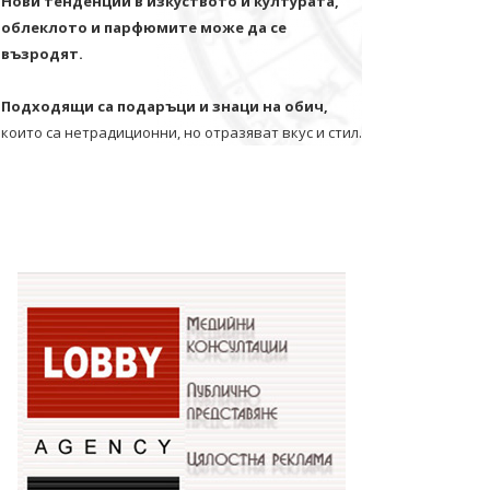
Нови тенденции в изкуството и културата,
облеклото и парфюмите може да се
възродят.
Подходящи са подаръци и знаци на обич,
които са нетрадиционни, но отразяват вкус и стил.