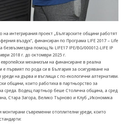
о на интегрирания проект „Българските общини работят
ферния въздух“, финансиран по Програма LIFE 2017 – Life
за безвъзмездна помощ № LIFE17 IPE/BG/000012-LIFE IP
ври 2018 г. до октомври 2025 г.
 европейски механизъм на финансиране в реална
 е първият по рода си в България за осигуряване на
 уреди на дърва и въглища с по-екологични алтернативи.
ски общини, които работиха в партньорство за
на среда. Водещ партньор беше Столична община, а сред
ана, Стара Загора, Велико Търново и Клуб „Икономика
 и монтирани съвременни отоплителни уреди, които
стандарти: