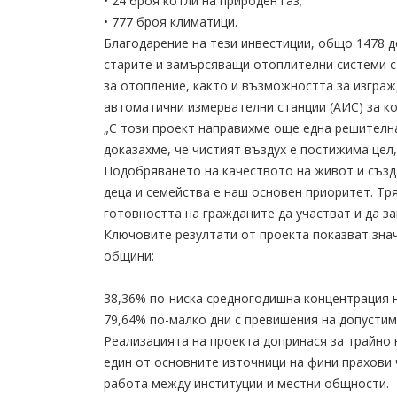
• 24 броя котли на природен газ;
• 777 броя климатици.
Благодарение на тези инвестиции, общо 1478 
старите и замърсяващи отоплителни системи с
за отопление, както и възможността за изграж
автоматични измервателни станции (АИС) за ко
„С този проект направихме още една решителна
доказахме, че чистият въздух е постижима цел,
Подобряването на качеството на живот и създ
деца и семейства е наш основен приоритет. Тр
готовността на гражданите да участват и да за
Ключовите резултати от проекта показват зна
общини:
38,36% по-ниска средногодишна концентрация н
79,64% по-малко дни с превишения на допустим
Реализацията на проекта допринася за трайно
един от основните източници на фини прахови 
работа между институции и местни общности.