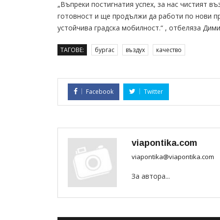
„Въпреки постигнатия успех, за нас чистият въз
готовност и ще продължи да работи по нови пр
устойчива градска мобилност.“ , отбеляза Дим
ТАГОВЕ:
бургас
въздух
качество
Facebook
Twitter
viapontika.com
viapontika@viapontika.com
За автора...