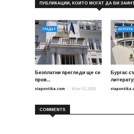
ПУБЛИКАЦИИ, КОИТО МОГАТ ДА ВИ ЗАИН
ГРАДЪТ
КУЛТУРА
Безплатни прегледи ще се
Бургас с
пров...
литератур
viapontika.com
Юни 15, 2026
viapontika
COMMENTS