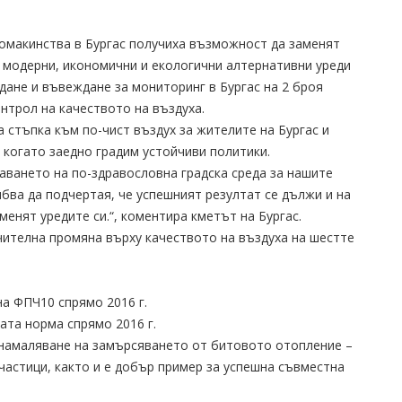
домакинства в Бургас получиха възможност да заменят
 модерни, икономични и екологични алтернативни уреди
дане и въвеждане за мониторинг в Бургас на 2 броя
нтрол на качеството на въздуха.
 стъпка към по-чист въздух за жителите на Бургас и
 когато заедно градим устойчиви политики.
аването на по-здравословна градска среда за нашите
ябва да подчертая, че успешният резултат се дължи и на
менят уредите си.“, коментира кметът на Бургас.
чителна промяна върху качеството на въздуха на шестте
а ФПЧ10 спрямо 2016 г.
ата норма спрямо 2016 г.
 намаляване на замърсяването от битовото отопление –
частици, както и е добър пример за успешна съвместна