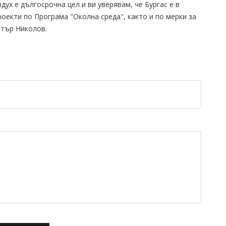
дух е дългосрочна цел и ви уверявам, че Бургас е в
оекти по Програма "Околна среда", както и по мерки за
итър Николов.