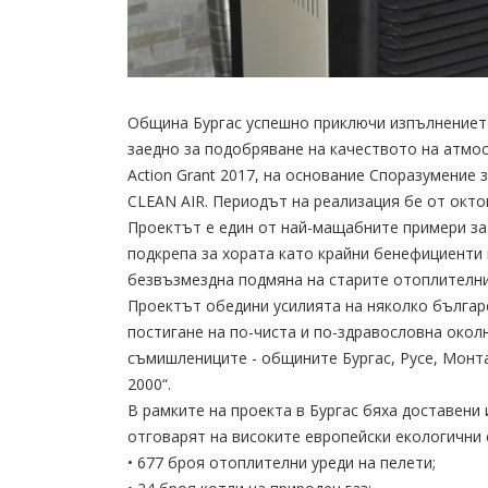
Община Бургас успешно приключи изпълнениет
заедно за подобряване на качеството на атмос
Action Grant 2017, на основание Споразумение 
CLEAN AIR. Периодът на реализация бе от октом
Проектът е един от най-мащабните примери за
подкрепа за хората като крайни бенефициенти и
безвъзмездна подмяна на старите отоплителни
Проектът обедини усилията на няколко българ
постигане на по-чиста и по-здравословна окол
съмишлениците - общините Бургас, Русе, Монт
2000“.
В рамките на проекта в Бургас бяха доставени
отговарят на високите европейски екологични 
• 677 броя отоплителни уреди на пелети;