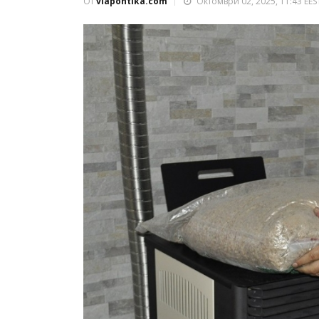
От
viapontika.com
Октомври 02, 2025, 11:43 EES