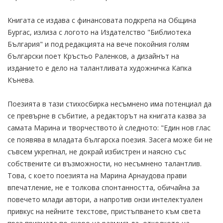
Книгата се издава с финансовата подкрепа на Община
Бургас, излиза с логото на Издателство "Библиотека
България" и под редакцията на вече покойния голям
български поет Кръстьо Раленков, а дизайнът на
изданието е дело на талантливата художничка Капка
Кънева.
Поезията в тази стихосбирка несъмнено има потенциал да
се превърне в събитие, а редакторът на книгата казва за
самата Марина и творчеството ѝ следното: "Един нов глас
се появява в младата българска поезия. Засега може би не
съвсем укрепнал, не докрай избистрен и наясно със
собствените си възможности, но несъмнено талантлив.
Това, с което поезията на Марина Арнаудова прави
впечатление, не е толкова спонтанността, обичайна за
повечето млади автори, а напротив онзи интелектуален
привкус на нейните текстове, пристъпването към света