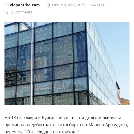
От
viapontika.com
Октомври 02, 2025, 12:44 EEST
0 Comments
На 13 октомври в Бургас ще се състои дългоочакваната
премиера на дебютната стихосбирка на Марина Арнаудова,
наречена "Отглеждане на страхове".