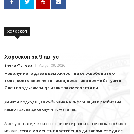
ХОРОСКОП
Хороскоп за 9 август
Елена Фотева
Август 09, 2026
Новолунието дава възможност да се освободите от
това, което вече не ви пасва, през това време Сатурн в
Овен продължава да изпитва смелостта ви.
Денят е подходящ за събиране на информация и разбиране
какво трябва да се случи по-нататък.
Ако чувствате, че животът ви не се развива точно както бихте
искали,
сега е моментът постепенно да започнете да се