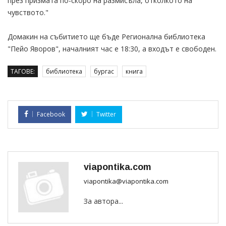
през призмата по-скоро на размисъла, отколкото на
чувството."
Домакин на събитието ще бъде Регионална библиотека
"Пейо Яворов", началният час е 18:30, а входът е свободен.
ТАГОВЕ:
библиотека
бургас
книга
Facebook
Twitter
viapontika.com
viapontika@viapontika.com
За автора...