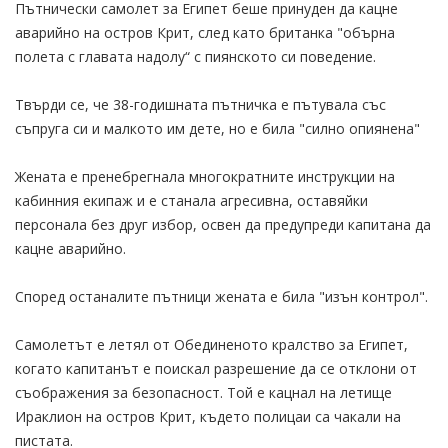
Пътнически самолет за Египет беше принуден да кацне
аварийно на остров Крит, след като британка "обърна
полета с главата надолу“ с пиянското си поведение.
Твърди се, че 38-годишната пътничка е пътувала със
съпруга си и малкото им дете, но е била "силно опиянена"
Жената е пренебрегнала многократните инструкции на
кабинния екипаж и е станала агресивна, оставяйки
персонала без друг избор, освен да предупреди капитана да
кацне аварийно.
Според останалите пътници жената е била "изън контрол".
Самолетът е летял от Обединеното кралство за Египет,
когато капитанът е поискал разрешение да се отклони от
съображения за безопасност. Той е кацнал на летище
Ираклион на остров Крит, където полицаи са чакали на
пистата.