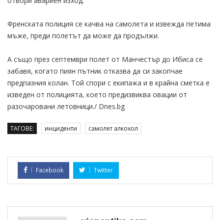
отвори авариен изход.
Френската полиция се качва на самолета и извежда петима
мъже, преди полетът да може да продължи.
А също през септември полет от Манчестър до Ибиса се
забавя, когато пиян пътник отказва да си закопчае
предпазния колан. Той спори с екипажа и в крайна сметка е
изведен от полицията, което предизвиква овации от
разочаровани летовници./ Dnes.bg
ТАГОВЕ:
инциденти
самолет алкохол
Facebook
Twitter