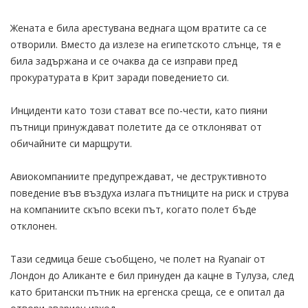
Жената е била арестувана веднага щом вратите са се
отворили. Вместо да излезе на египетското слънце, тя е
била задържана и се очаква да се изправи пред
прокуратурата в Крит заради поведението си.
Инциденти като този стават все по-чести, като пияни
пътници принуждават полетите да се отклоняват от
обичайните си марщрути.
Авиокомпаниите предупреждават, че деструктивното
поведение във въздуха излага пътниците на риск и струва
на компаниите скъпо всеки път, когато полет бъде
отклонен.
Тази седмица беше съобщено, че полет на Ryanair от
Лондон до Аликанте е бил принуден да кацне в Тулуза, след
като британски пътник на ергенска среща, се е опитал да