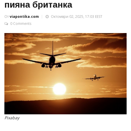
пияна британка
От
viapontika.com
Октомври 02, 2025, 17:03 EEST
0 Comments
Pixabay