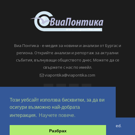
Виа Понтика - е-медия за новини и анализи от Бургас и
региона. Открийте анализи и репортаж за актуални
събития, вълнуващи обществото днес. Можете да се
свържете с нас по имейл.
viapontika@viapontika.com
Този уебсайт използва бисквитки, за да ви
осигури възможно най-добрата
интеракция.
Научете повече.
Copyright © 2018-2024 ViaPontika.com. All Rights Reserved.
Разбрах
Development @ OverHertz Ltd
Ω