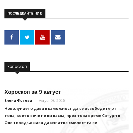
ПОСЛЕДВАЙТЕ НИ В
ХОРОСКОП
Хороскоп за 9 август
Елена Фотева
Август 08, 2026
Новолунието дава възможност да се освободите от
това, което вече не ви пасва, през това време Сатурн в
Овен продължава да изпитва смелостта ви.