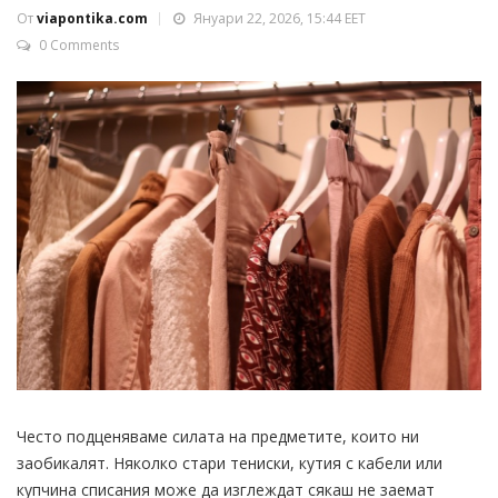
От
viapontika.com
Януари 22, 2026, 15:44 EET
0 Comments
Често подценяваме силата на предметите, които ни
заобикалят. Няколко стари тениски, кутия с кабели или
купчина списания може да изглеждат сякаш не заемат