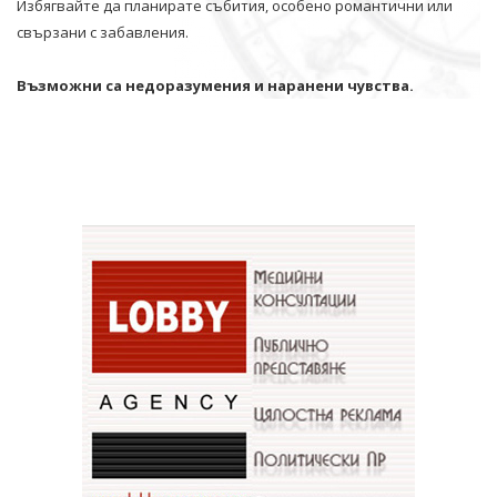
Избягвайте да планирате събития, особено романтични или
свързани с забавления.
Възможни са недоразумения и наранени чувства.