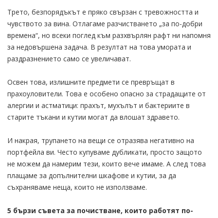
Трето, безпорядъкът е пряко свързан с тревожността и
чувството за вина. Отлагаме разчистването „за по-добри
времена“, но всеки поглед към разхвърлян рафт ни напомня
за недовършена задача. В резултат на това умората и
раздразнението само се увеличават.
Освен това, излишните предмети се превръщат в
прахоуловители. Това е особено опасно за страдащите от
алергии и астматици: прахът, мухълът и бактериите в
старите тъкани и кутии могат да влошат здравето.
И накрая, трупането на вещи се отразява негативно на
портфейла ви. Често купуваме дубликати, просто защото
не можем да намерим тези, които вече имаме. А след това
плащаме за допълнителни шкафове и кутии, за да
съхраняваме неща, които не използваме.
5 бързи съвета за почистване, които работят по-