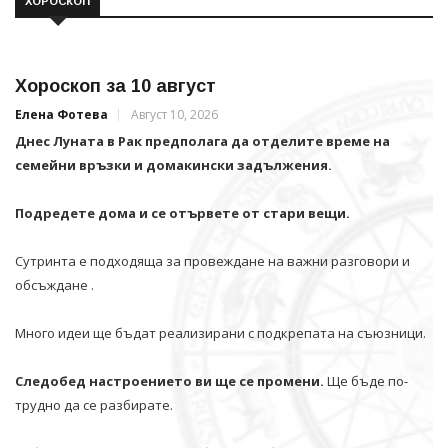
ХОРОСКОП
Хороскоп за 10 август
Елена Фотева
Август 10, 2026
Днес Луната в Рак предполага да отделите време на
семейни връзки и домакински задължения.
Подредете дома и се отървете от стари вещи.
Сутринта е подходяща за провеждане на важни разговори и
обсъждане .
Много идеи ще бъдат реализирани с подкрепата на съюзници.
Следобед настроението ви ще се промени.
Ще бъде по-
трудно да се разбирате.