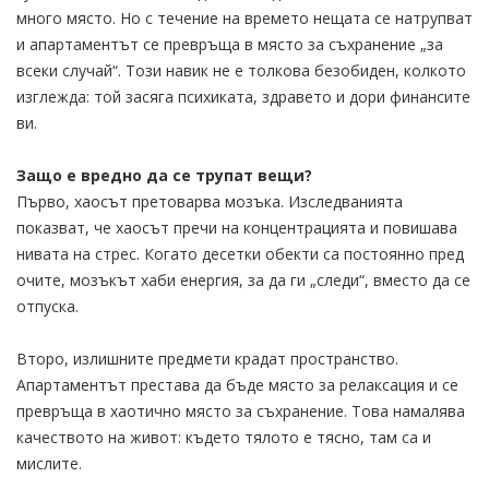
много място. Но с течение на времето нещата се натрупват
и апартаментът се превръща в място за съхранение „за
всеки случай“. Този навик не е толкова безобиден, колкото
изглежда: той засяга психиката, здравето и дори финансите
ви.
Защо е вредно да се трупат вещи?
Първо, хаосът претоварва мозъка. Изследванията
показват, че хаосът пречи на концентрацията и повишава
нивата на стрес. Когато десетки обекти са постоянно пред
очите, мозъкът хаби енергия, за да ги „следи“, вместо да се
отпуска.
Второ, излишните предмети крадат пространство.
Апартаментът престава да бъде място за релаксация и се
превръща в хаотично място за съхранение. Това намалява
качеството на живот: където тялото е тясно, там са и
мислите.