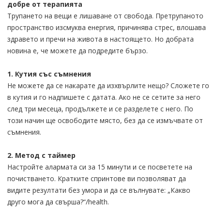
добре от терапията
Трупането на вещи е лишаване от свобода. Претрупаното
пространство изсмуква енергия, причинява стрес, влошава
здравето и пречи на живота в настоящето. Но добрата
новина е, че можете да подредите бързо.
1. Кутия със съмнения
Не можете да се накарате да изхвърлите нещо? Сложете го
в кутия и го надпишете с датата. Ако не се сетите за него
след три месеца, продължете и се разделете с него. По
този начин ще освободите място, без да се измъчвате от
съмнения.
2. Метод с таймер
Настройте алармата си за 15 минути и се посветете на
почистването. Кратките спринтове ви позволяват да
видите резултати без умора и да се вълнувате: „Какво
друго мога да свърша?“/health.