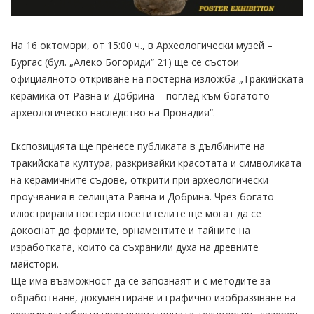
На 16 октомври, от 15:00 ч., в Археологически музей –
Бургас (бул. „Алеко Богориди“ 21) ще се състои
официалното откриване на постерна изложба „Тракийската
керамика от Равна и Добрина – поглед към богатото
археологическо наследство на Провадия“.
Експозицията ще пренесе публиката в дълбините на
тракийската култура, разкривайки красотата и символиката
на керамичните съдове, открити при археологически
проучвания в селищата Равна и Добрина. Чрез богато
илюстрирани постери посетителите ще могат да се
докоснат до формите, орнаментите и тайните на
изработката, които са съхранили духа на древните
майстори.
Ще има възможност да се запознаят и с методите за
обработване, документиране и графично изобразяване на