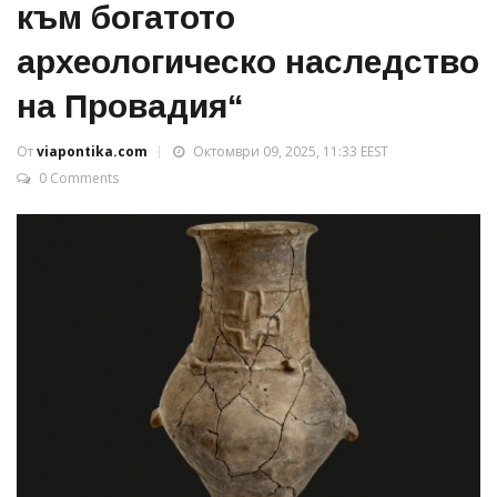
към богатото
археологическо наследство
на Провадия“
От
viapontika.com
Октомври 09, 2025, 11:33 EEST
0 Comments