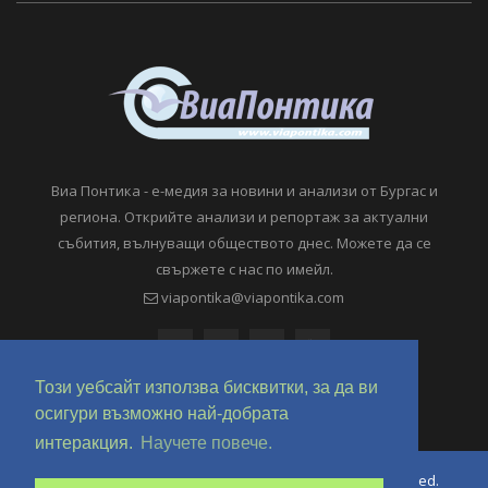
Виа Понтика - е-медия за новини и анализи от Бургас и
региона. Открийте анализи и репортаж за актуални
събития, вълнуващи обществото днес. Можете да се
свържете с нас по имейл.
viapontika@viapontika.com
Този уебсайт използва бисквитки, за да ви
осигури възможно най-добрата
интеракция.
Научете повече.
Copyright © 2018-2024 ViaPontika.com. All Rights Reserved.