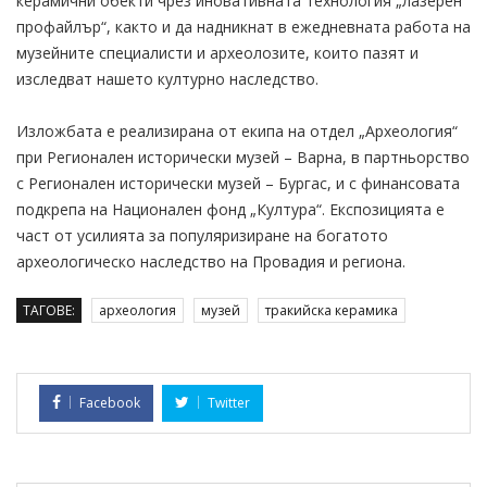
керамични обекти чрез иновативната технология „лазерен
профайлър“, както и да надникнат в ежедневната работа на
музейните специалисти и археолозите, които пазят и
изследват нашето културно наследство.
Изложбата е реализирана от екипа на отдел „Археология“
при Регионален исторически музей – Варна, в партньорство
с Регионален исторически музей – Бургас, и с финансовата
подкрепа на Национален фонд „Култура“. Експозицията е
част от усилията за популяризиране на богатото
археологическо наследство на Провадия и региона.
ТАГОВЕ:
археология
музей
тракийска керамика
Facebook
Twitter