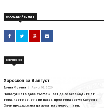
ПОСЛЕДВАЙТЕ НИ В
ХОРОСКОП
Хороскоп за 9 август
Елена Фотева
Август 09, 2026
Новолунието дава възможност да се освободите от
това, което вече не ви пасва, през това време Сатурн в
Овен продължава да изпитва смелостта ви.