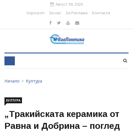
Август 09, 2026
Хороскоп
За нас
За Реклама
Контакти
Начало
Култура
КУЛТУРА
„Тракийската керамика от
Равна и Добрина – поглед