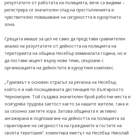
резултатите от работата на полицията, вече са видими –
регистрира се значителен спад на престъпленията и
чувствително повишаване на сигурността в курортната
зона.
Срещата имаше за цел не само да представи сравнителен
анализ на резултатите от дейността на полицията на
територията на община Несебър изминалата година, но и
да постави акцент върху нови теми, свързани с
организацията на дейностите в курортния комплекс.
„Туризмът е основен отрасъл за региона на Несебър,
който е и най-посещаваната дестинация по Българското
Черноморие. Той създава значителен брой работни места и
осигурява трудова заетост както за нашите жители, така и
за сезонно заетите хора. Затова общината е активно
ангажирана в подпомагане на дейността на полицията за
гарантиране на сигурността на гражданите и гостите на
своята територия“. коментира кметът на Несебър Николай