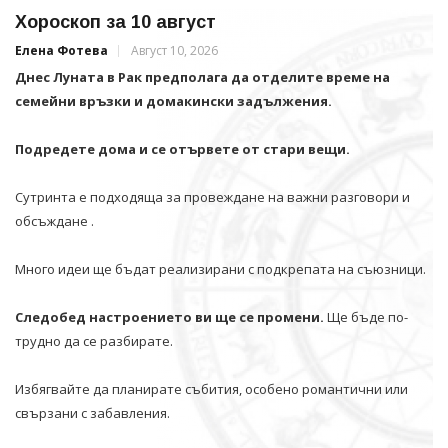
Хороскоп за 10 август
Елена Фотева
Август 10, 2026
Днес Луната в Рак предполага да отделите време на
семейни връзки и домакински задължения.
Подредете дома и се отървете от стари вещи.
Сутринта е подходяща за провеждане на важни разговори и
обсъждане .
Много идеи ще бъдат реализирани с подкрепата на съюзници.
Следобед настроението ви ще се промени.
Ще бъде по-
трудно да се разбирате.
Избягвайте да планирате събития, особено романтични или
свързани с забавления.