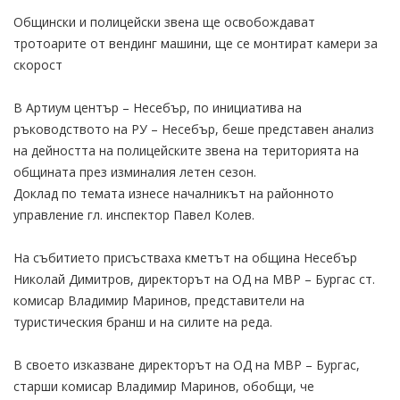
Общински и полицейски звена ще освобождават
тротоарите от вендинг машини, ще се монтират камери за
скорост
В Артиум център – Несебър, по инициатива на
ръководството на РУ – Несебър, беше представен анализ
на дейността на полицейските звена на територията на
общината през изминалия летен сезон.
Доклад по темата изнесе началникът на районното
управление гл. инспектор Павел Колев.
На събитието присъстваха кметът на община Несебър
Николай Димитров, директорът на ОД на МВР – Бургас ст.
комисар Владимир Маринов, представители на
туристическия бранш и на силите на реда.
В своето изказване директорът на ОД на МВР – Бургас,
старши комисар Владимир Маринов, обобщи, че