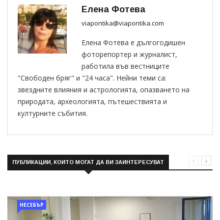
Елена Фотева
viapontika@viapontika.com
Елена Фотева е дългогодишен
фоторепортер и журналист,
работила във вестниците
"Свободен бряг" и "24 часа". Нейни теми са:
звездните влияния и астрологията, опазването на
природата, археологията, пътешествията и
културните събития.
ПУБЛИКАЦИИ, КОИТО МОГАТ ДА ВИ ЗАИНТЕРЕСУВАТ
НЕСЕБЪР