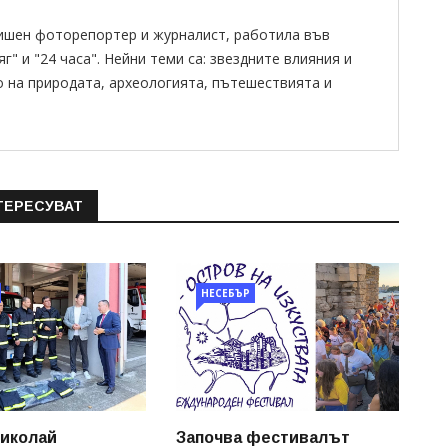
ишен фоторепортер и журналист, работила във
" и "24 часа". Нейни теми са: звездните влияния и
о на природата, археологията, пътешествията и
ТЕРЕСУВАТ
НЕСЕБЪР
иколай
Започва фестивалът