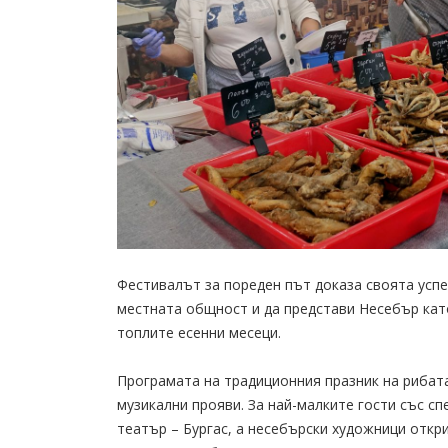
Фестивалът за пореден път доказа своята успе
местната общност и да представи Несебър кат
топлите есенни месеци.
Програмата на традиционния празник на рибата
музикални прояви. За най-малките гости със с
театър – Бургас, а несебърски художници откр