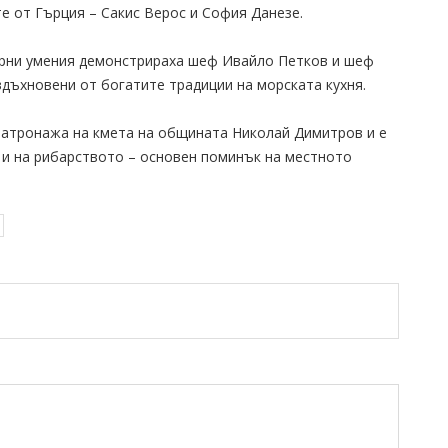
те от Гърция – Сакис Верос и София Данезе.
арни умения демонстрираха шеф Ивайло Петков и шеф
вдъхновени от богатите традиции на морската кухня.
патронажа на кмета на общината Николай Димитров и е
 и на рибарството – основен поминък на местното