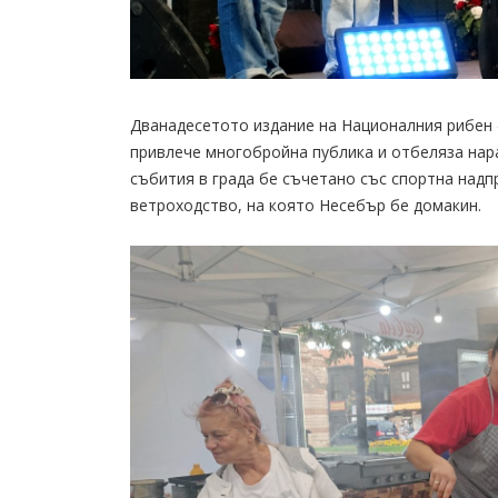
Дванадесетото издание на Националния рибен 
привлече многобройна публика и отбеляза нар
събития в града бе съчетано със спортна надп
ветроходство, на която Несебър бе домакин.