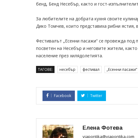
бенд, Бенд Несебър, както и гост-изпълнители
За любителите на добрата кухня своите кулин
Дико Томчев, които представиха рибни ястия, 
Фестивалът „Есенни пасажи“ се провежда под 
посветен на Несебър и неговите жители, както
население през хилядолетията.
ТАГОВЕ:
несебър
фестивал
„Есенни пасажи“
Facebook
Twitter
Елена Фотева
viapontika@viapontika.com