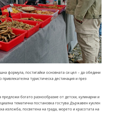
шна формула, постигайки основната си цел – да обедини
о привлекателна туристическа дестинация и през
 предложи богато разнообразие от детски, кулинарни и
пециална тематична постановка гостува Държавен куклен
иха изложба, посветена на града, морето и красотата на