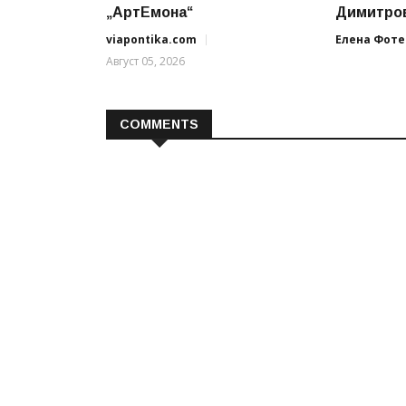
„АртЕмона“
Димитров
viapontika.com
Елена Фоте
Август 05, 2026
COMMENTS