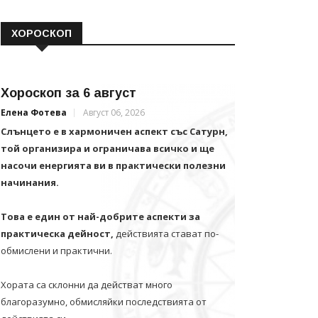
ХОРОСКОП
Хороскоп за 6 август
Елена Фотева
Август 06, 2026
Слънцето е в хармоничен аспект със Сатурн,
той организира и ограничава всичко и щe
насочи енергията ви в практически полезни
начинания.
Това е един от най-добрите аспекти за
практическа дейност,
действията стават по-
обмислени и практични.
Хората са склонни да действат много
благоразумно, обмисляйки последствията от