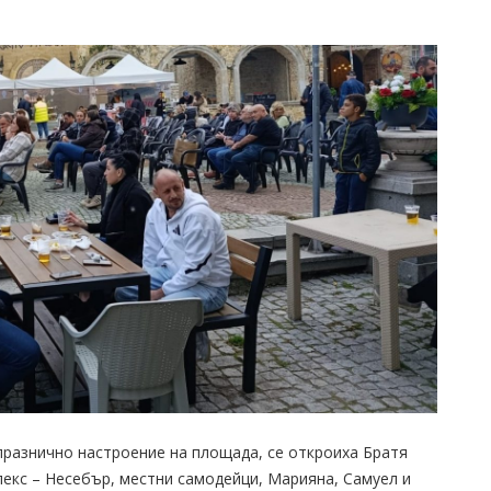
празнично настроение на площада, се откроиха Братя
екс – Несебър, местни самодейци, Марияна, Самуел и