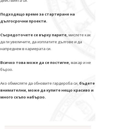
действията си.
Подходящо време за стартиране на
дългосрочни проекти.
Съсредоточете се върху парите,
мислете как
да ги увеличите, да изплатите дългове и да
напреднем в кариерата си.
Всичко това може да се постигне,
макар и не
бързо.
Ако обмисляте да обновите гардероба си,
бъдете
внимателни, може да купите нещо красиво и
много скъпо набързо.