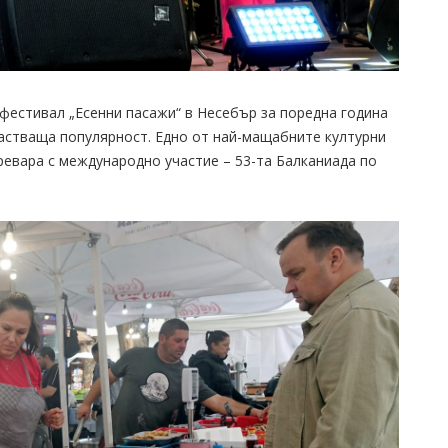
фестивал „Есенни пасажи“ в Несебър за поредна година
астваща популярност. Едно от най-мащабните културни
ревара с международно участие – 53-та Балканиада по