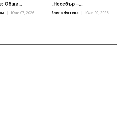
: Общи...
„Несебър –...
ва
Юли 07, 2026
Елена Фотева
Юли 02, 2026