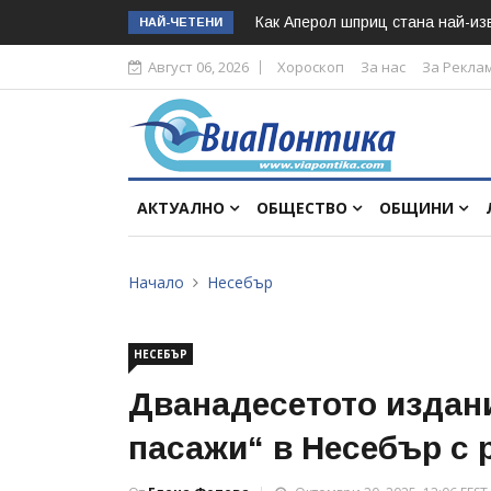
Как Аперол шприц стана най-изв
НАЙ-ЧЕТЕНИ
Август 06, 2026
Хороскоп
За нас
За Рекла
АКТУАЛНО
ОБЩЕСТВО
ОБЩИНИ
Начало
Несебър
НЕСЕБЪР
Дванадесетото издан
пасажи“ в Несебър с 