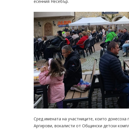
есенния Несебър.
Сред имената на участниците, които донесоха 
Аргирови, вокалисти от Общински детски компл