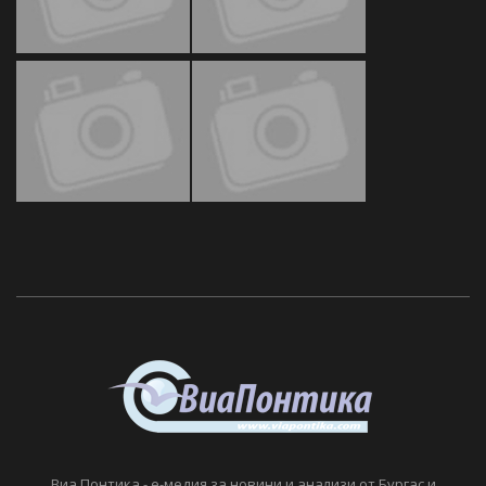
Виа Понтика - е-медия за новини и анализи от Бургас и