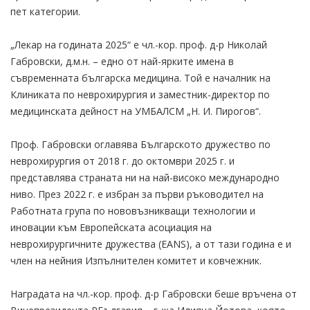
пет категории.
„Лекар на годината 2025“ е чл.-кор. проф. д-р Николай
Габровски, д.м.н. – едно от най-ярките имена в
съвременната българска медицина. Той е началник на
Клиниката по неврохирургия и заместник-директор по
медицинската дейност на УМБАЛСМ „Н. И. Пирогов“.
Проф. Габровски оглавява Българското дружество по
неврохирургия от 2018 г. до октомври 2025 г. и
представлява страната ни на най-високо международно
ниво. През 2022 г. е избран за първи ръководител на
Работната група по нововъзникващи технологии и
иновации към Европейската асоциация на
неврохирургичните дружества (EANS), а от тази година е и
член на нейния Изпълнителен комитет и ковчежник.
Наградата на чл.-кор. проф. д-р Габровски беше връчена от