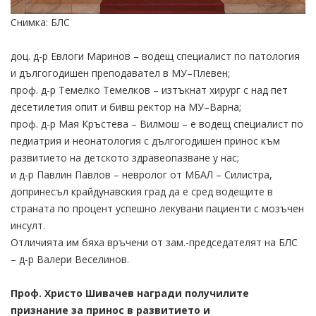
Снимка: БЛС
доц. д-р Евлоги Маринов – водещ специалист по патология
и дългогодишен преподавател в МУ–Плевен;
проф. д-р Темелко Темелков – изтъкнат хирург с над пет
десетилетия опит и бивш ректор на МУ–Варна;
проф. д-р Мая Кръстева – Вилмош – е водещ специалист по
педиатрия и неонатология с дългогодишен принос към
развитието на детското здравеопазване у нас;
и д-р Павлин Павлов – невролог от МБАЛ – Силистра,
допринесъл крайдунавския град да е сред водещите в
страната по процент успешно лекувани пациенти с мозъчен
инсулт.
Отличията им бяха връчени от зам.-председателят на БЛС
– д-р Валери Веселинов.
Проф. Христо Шивачев награди получилите
признание за принос в развитието и