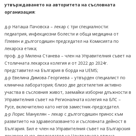
утвърждаването на авторитета на съсловната
организация
:
д-р Наташа Пачовска – лекар с три специалности:
педиатрия, инфекциозни болести и обща медицина от
Плевен и дългогодишен председател на Комисията по
лекарска етика;
проф. д-р Милена Станева – член на Управителния съвет на
Столичната лекарска колегия и от 2022 до 2024г.
представител на България в борда на UEMS;
д-р Евелина Димова-Георгиева – утвърден специалист по
клинична лаборатория; близо две десетилетия активно
участва в съсловния живот, заемайки изборни длъжности в
Управителния съвет на Регионалната колегия на БЛС –
Русе, включително като негов заместник-председател.
д-р Лорис Мануелян – лекар с дългогодишен принос към
развитието на здравеопазването и съсловната дейност в
България. Бил е член на Управителния съвет на Българския
лекарски съюз, председател на Централната етична