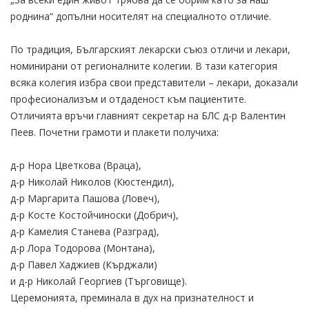
роднина“ допълни носителят на специалното отличие.
По традиция, Българският лекарски съюз отличи и лекари,
номинирани от регионалните колегии. В тази категория
всяка колегия избра свои представители – лекари, доказали
професионализъм и отдаденост към пациентите.
Отличията връчи главният секретар на БЛС д-р Валентин
Пеев. Почетни грамоти и плакети получиха:
д-р Нора Цветкова (Враца),
д-р Николай Николов (Кюстендил),
д-р Маргарита Пашова (Ловеч),
д-р Косте Костойчиноски (Добрич),
д-р Камелия Станева (Разград),
д-р Лора Тодорова (Монтана),
д-р Павел Хаджиев (Кърджали)
и д-р Николай Георгиев (Търговище).
Церемонията, преминала в дух на признателност и