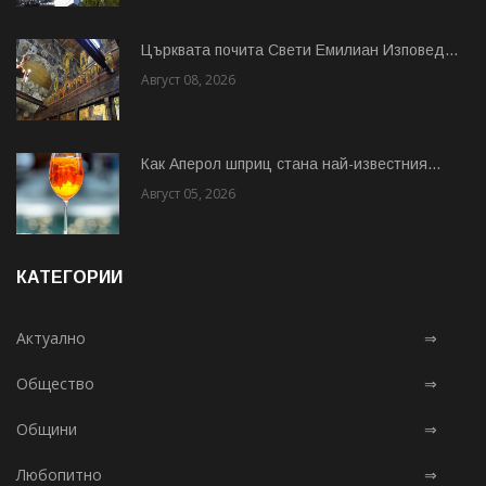
Църквата почита Свeти Емилиан Изповед...
Август 08, 2026
Как Аперол шприц стана най-известния...
Август 05, 2026
КАТЕГОРИИ
Актуално
⇒
Общество
⇒
Общини
⇒
Любопитно
⇒