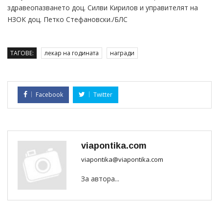
здравеопазването доц. Силви Кирилов и управителят на
НЗОК доц. Петко Стефановски./БЛС
ТАГОВЕ:
лекар на годината
награди
Facebook
Twitter
viapontika.com
viapontika@viapontika.com
За автора...