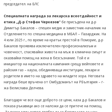
председател. на БЛС
Специалната награда за лекарска всеотдайност и
етика „Д-р Стефан Черкезов“
бе присъдена на д-р
Димитър Бакалов – спешен медик и заместник-началник на
Отделението по спешна медицина в МБАЛ – Пазарджик. На
4 юли 2025 г., по време на кратък престой в Поморие, д-р
Бакалов проявява изключителен професионализъм и
човечност, спасявайки живота на мъж в клинична смърт и
оказвайки помощ на жена в безсъзнание. Той е и
инициатор на националната кампания срещу вейповете и
райския газ – кауза, обединяваща институции, лекари и
родители в името на здравето на младите хора. Неговата
награда беше връчена от Омбудсманът на РБългария – г-
жа Велислава Делчева.
Благодаря че все още доброто се цени, каза д-р Бакалов и
показа ръкавици ако се наложи да се притече на помощ.
„За всеки един живот трябва да се борим като за наш