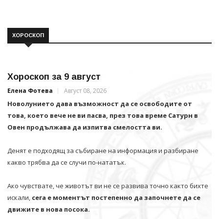
ХОРОСКОП
Хороскоп за 9 август
Елена Фотева
Август 08, 2026
Новолунието дава възможност да се освободите от
това, което вече не ви пасва, през това време Сатурн в
Овен продължава да изпитва смелостта ви.
Денят е подходящ за събиране на информация и разбиране
какво трябва да се случи по-нататък.
Ако чувствате, че животът ви не се развива точно както бихте
искали,
сега е моментът постепенно да започнете да се
движите в нова посока.