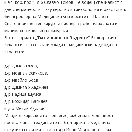
и чл.-кор. проф. д-р Славчо Томов – е водещ специалист с
две специалности – акушерство и гинекология и онкология,
бивш ректор на Медицински университет – Плевен.
Световноизвестен хирург и пионер в роботизираната и
минимално инвазивна хирургия.
В категорията
„Ти си нашето бъдеще“
Българският
лекарски съюз отличи младите медицински надежди на
страната:
д-р Димо Димов,
д-р Йоана Лесичкова,
д-р Ивайло Боев,
д-р Димитър Хаджиев,
д-р Надица Шумка,
д-р Божидар Василев
и д-р Метин Адилов.
Млади лекари, които с енергия, амбиция и човечност
продължават традициите на българската медицина
получиха отличията си от д-р Иван Маджаров – зам. –