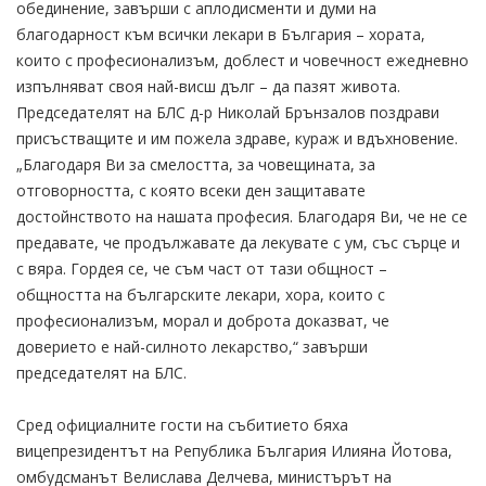
обединение, завърши с аплодисменти и думи на
благодарност към всички лекари в България – хората,
които с професионализъм, доблест и човечност ежедневно
изпълняват своя най-висш дълг – да пазят живота.
Председателят на БЛС д-р Николай Брънзалов поздрави
присъстващите и им пожела здраве, кураж и вдъхновение.
„Благодаря Ви за смелостта, за човещината, за
отговорността, с която всеки ден защитавате
достойнството на нашата професия. Благодаря Ви, че не се
предавате, че продължавате да лекувате с ум, със сърце и
с вяра. Гордея се, че съм част от тази общност –
общността на българските лекари, хора, които с
професионализъм, морал и доброта доказват, че
доверието е най-силното лекарство,“ завърши
председателят на БЛС.
Сред официалните гости на събитието бяха
вицепрезидентът на Република България Илияна Йотова,
омбудсманът Велислава Делчева, министърът на