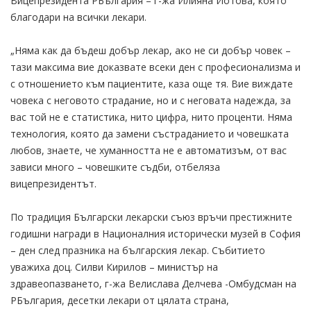
Вицепрезидента РБългария – г-жа Илияна Йотова, която
благодари на всички лекари.
„Няма как да бъдеш добър лекар, ако не си добър човек –
тази максима вие доказвате всеки ден с професионализма и
с отношението към пациентите, каза още тя. Вие виждате
човека с неговото страдание, но и с неговата надежда, за
вас той не е статистика, нито цифра, нито проценти. Няма
технология, която да замени състраданието и човешката
любов, знаете, че хуманността не е автоматизъм, от вас
зависи много – човешките съдби, отбеляза
вицепрезидентът.
По традиция Български лекарски съюз връчи престижните
годишни награди в Националния исторически музей в София
– ден след празника на българския лекар. Събитието
уважиха доц. Силви Кирилов – министър на
здравеопазването, г-жа Велислава Делчева -Омбудсман на
РБългария, десетки лекари от цялата страна,