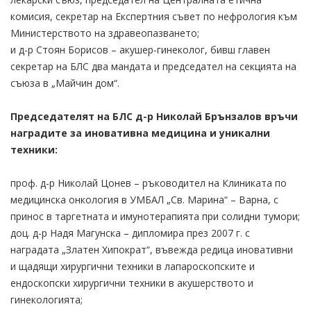
комисия, секретар на Експертния съвет по нефрология към
Министерството на здравеопазването;
и д-р Стоян Борисов – акушер-гинеколог, бивш главен
секретар на БЛС два мандата и председател на секцията на
съюза в „Майчин дом“.
Председателят на БЛС д-р Николай Брънзалов връчи
наградите за иновативна медицина и уникални
техники:
проф. д-р Николай Цонев – ръководител на Клиниката по
медицинска онкология в УМБАЛ „Св. Марина“ – Варна, с
принос в таргетната и имунотерапията при солидни тумори;
доц. д-р Надя Магунска – дипломира през 2007 г. с
наградата „Златен Хипократ“, въвежда редица иновативни
и щадящи хирургични техники в лапароскопските и
ендоскопски хирургични техники в акушерството и
гинекологията;