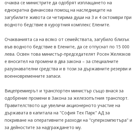
очаква се министрите да одобрят изплащането на
еднократна финансова помощ на наследниците на
загубилите живота си четирима души на 3 и 4 октомври при
водното бедствие в курортния комплекс Елените.
Очакванията са на всяко от семействата, загубило близък
във водното бедствие в Елените, да се отпуснат по 15 000
лева. Освен това министър-председателят Росен Желязков
е вносител на промени в два закона – за специалните
разузнавателни средства и в този за държавните резерви и
военновременните запаси.
Вицепремиерът и транспортен министър също внася за
одобрение промени в Закона за железопътния транспорт.
Правителството ще увеличи акционерното участие на
държавата в капитала на "София Тех Парк" АД за
покриване на оперативните разходи на "суперкомпютъра" и
за дейностите за надграждането му.