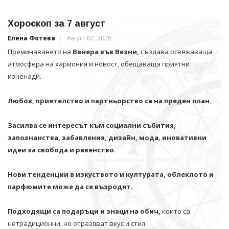
Хороскоп за 7 август
Елена Фотева
Август 07, 2026
Преминаването на
Венера във Везни,
създава освежаваща
атмосфера на хармония и новост, обещаваща приятни
изненади.
Любов, приятелство и партньорство са на преден план.
Засилва се интересът към социални събития,
запознанства, забавления, дизайн, мода, иновативни
идеи за свобода и равенство.
Нови тенденции в изкуството и културата, облеклото и
парфюмите може да се възродят.
Подходящи са подаръци и знаци на обич,
които са
нетрадиционни, но отразяват вкус и стил.