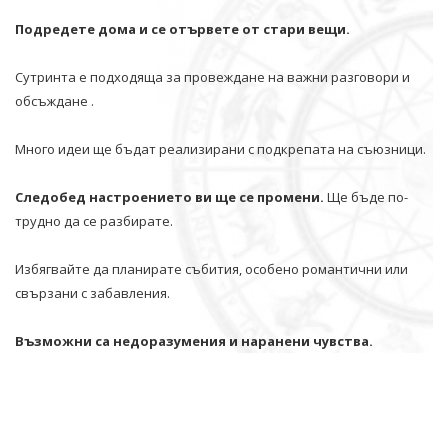
Подредете дома и се отървете от стари вещи.
Сутринта е подходяща за провеждане на важни разговори и
обсъждане .
Много идеи ще бъдат реализирани с подкрепата на съюзници.
Следобед настроението ви ще се промени.
Ще бъде по-
трудно да се разбирате.
Избягвайте да планирате събития, особено романтични или
свързани с забавления.
Възможни са недоразумения и наранени чувства.