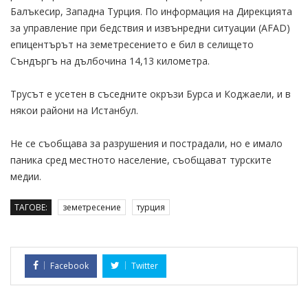
Балъкесир, Западна Турция. По информация на Дирекцията
за управление при бедствия и извънредни ситуации (AFAD)
епицентърът на земетресението е бил в селището
Съндъргъ на дълбочина 14,13 километра.
Трусът е усетен в съседните окръзи Бурса и Коджаели, и в
някои райони на Истанбул.
Не се съобщава за разрушения и пострадали, но е имало
паника сред местното население, съобщават турските
медии.
ТАГОВЕ:
земетресение
турция
Facebook
Twitter