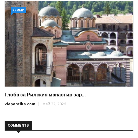
КРИМИ
Глоба за Рилския манастир зар...
viapontika.com
Май 22, 2026
COMMENTS