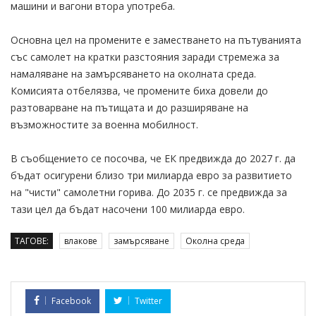
машини и вагони втора употреба.
Основна цел на промените е заместването на пътуванията
със самолет на кратки разстояния заради стремежа за
намаляване на замърсяването на околната среда.
Комисията отбелязва, че промените биха довели до
разтоварване на пътищата и до разширяване на
възможностите за военна мобилност.
В съобщението се посочва, че ЕК предвижда до 2027 г. да
бъдат осигурени близо три милиарда евро за развитието
на "чисти" самолетни горива. До 2035 г. се предвижда за
тази цел да бъдат насочени 100 милиарда евро.
ТАГОВЕ:
влакове
замърсяване
Околна среда
Facebook
Twitter