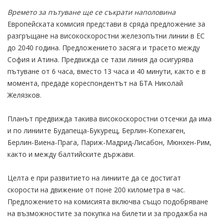
Времето за пътуване ще се съкрати наполовина
Европейската комисия представи в сряда предложение за
разгръщане на високоскоростни железопътни линии в ЕС
до 2040 година. Предложението засяга и трасето между
София и Атина. Предвижда се тази линия да осигурява
пътуване от 6 часа, вместо 13 часа и 40 минути, както е в
момента, предаде кореспондентът на БТА Николай
Желязков.
Планът предвижда такива високоскоростни отсечки да има
и по линиите Будапеща-Букурещ, Берлин-Копехаген,
Берлин-Виена-Прага, Париж-Мадрид-Лисабон, Мюнхен-Рим,
както и между балтийските държави.
Целта е при развитието на линиите да се достигат
скорости на движение от поне 200 километра в час.
Предложението на комисията включва също подобряване
на възможностите за покупка на билети и за продажба на