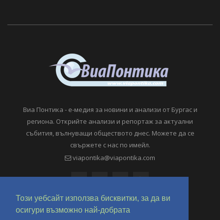
Виа Понтика - е-медия за новини и анализи от Бургас и
региона. Открийте анализи и репортаж за актуални
събития, вълнуващи обществото днес. Можете да се
свържете с нас по имейл.
viapontika@viapontika.com
Този уебсайт използва бисквитки, за да ви
осигури възможно най-добрата