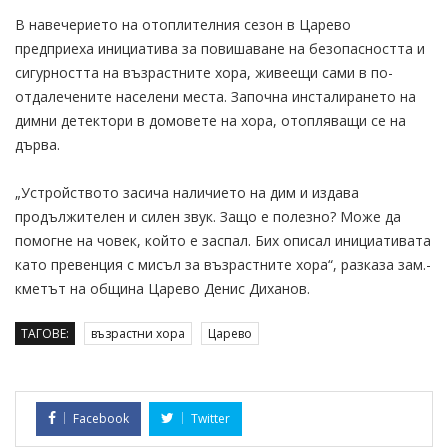
В навечерието на отоплителния сезон в Царево
предприеха инициатива за повишаване на безопасността и
сигурността на възрастните хора, живеещи сами в по-
отдалечените населени места. Започна инсталирането на
димни детектори в домовете на хора, отопляващи се на
дърва.
„Устройството засича наличието на дим и издава
продължителен и силен звук. Защо е полезно? Може да
помогне на човек, който е заспал. Бих описал инициативата
като превенция с мисъл за възрастните хора“, разказа зам.-
кметът на община Царево Денис Диханов.
ТАГОВЕ:
възрастни хора
Царево
Facebook
Twitter