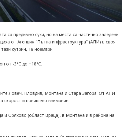
та са предимно сухи, но на места са частично заледени
щиха от Агенция "Пътна инфраструктура" (АПИ) в своя
тази сутрин, 18 ноември.
н от -3°С до +18°С.
ите Ловеч, Пловдив, Монтана и Стара Загора. От АПИ
а скорост и повишено внимание.
а и Оряхово (област Враца), в Монтана и в района на