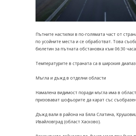
Пътните настилки в по-голямата част от страна
по усойните места и се обработват. Това съоб
бюлетин за пътната обстановка към 06:30 часа 
Температурите в страната са в широкия диапазо
Мъгла и дъжд в отделни области
Намалена видимост поради мъгла има в област
призовават шофьорите да карат със съобразен
Дъжд вали в района на Бяла Слатина, Крушовиц
Ивайловград (област Хасково).