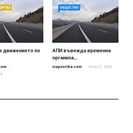
ПОРТАЛ
ОБЩЕСТВО
в движението по
АПИ въвежда временна
организа...
.com
viapontika.com
Юли 27, 2026
26