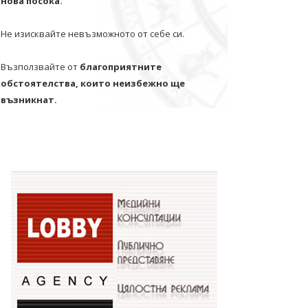
нова посока.
Не изисквайте невъзможното от себе си.
Възползвайте от
благоприятните
обстоятелства, които неизбежно ще
възникнат.