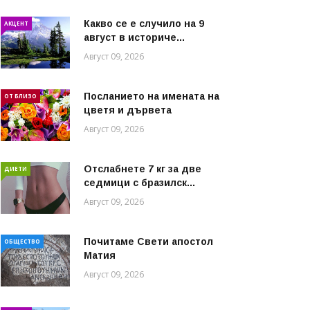
Какво се е случило на 9
АКЦЕНТ
август в историче...
Август 09, 2026
Посланието на имената на
ОТ БЛИЗО
цветя и дървета
Август 09, 2026
Отслабнете 7 кг за две
ДИЕТИ
седмици с бразилск...
Август 09, 2026
Почитаме Свети апостол
ОБЩЕСТВО
Матия
Август 09, 2026