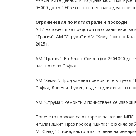
Ремонтните дейности по Дунав мост при Русе 
0+000 до км 1+057) се осъществява двупосочно
Ограничения по магистрали и проходи
АПИ напомня и за предстоящи ограничения за 
"Тракия", АМ "Струма" и АМ "Хемус" около Коле
2025 г.
АМ "Тракия": В област Сливен (км 260+000 до к
платното за София.
АМ "Хемус": Продължават ремонтите в тунел "Т
София, Ловеч и Шумен, където движението е о
АМ "Струма": Ремонти и почистване се извършв
Повечето проходи са отворени за всички МПС.
и "Златишки". През проход "Шипка" е в сила заб
МПС над 12 тона, както и за теглене на ремарк