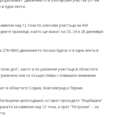
продължават. Движението в българския участък (от км
 в една лента.
камиони над 12 тона по ключови участъци на АМ
дните празници, които ще важат на 23, 24 и 28 декември
м 276+880) движението посока Бургас е в една лента в
опли дол", както и по различни участъци в областите
граничено или се осъществява с повишено внимание.
ат в областите София, Благоевград и Перник.
 Затворени целогодишно остават проходите "Върбишки"
раната за камиони над 12 тона, а през "Петрохан" – за
ета.