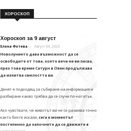
ХОРОСКОП
Хороскоп за 9 август
Елена Фотева
Август 09, 2026
Новолунието дава възможност да се
освободите от това, което вече не ви пасва,
през това време Сатурн в Овен продължава
да изпитва смелостта ви.
Денят е подходящ за събиране на информация и
разбиране какво трябва да се случи по-нататък.
Ако чувствате, че животът ви не се развива точно
както бихте искали,
сега е моментът
постепенно да започнете да се движите в