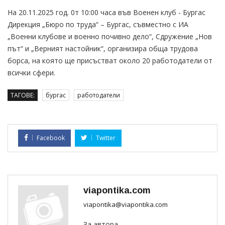
На 20.11.2025 год. 0т 10:00 часа във Военен клуб - Бургас
Дирекция „Бюро по труда“ – Бургас, съвместно с ИА
„Военни клубове и военно почивно дело“, Сдружение „Нов
път“ и „Верният настойник“, организира обща трудова
борса, на която ще присъстват около 20 работодатели от
всички сфери.
ТАГОВЕ:
бургас
работодатели
Facebook
Twitter
viapontika.com
viapontika@viapontika.com
За автора...