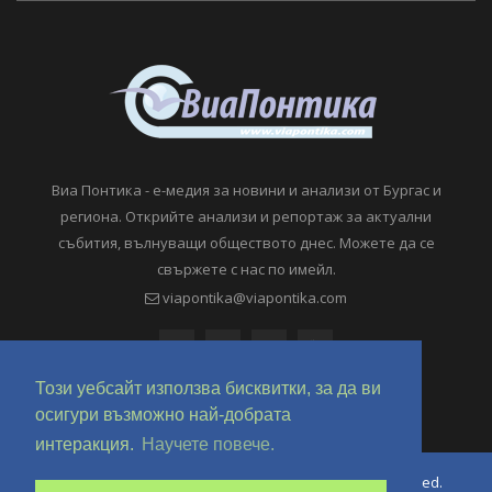
Виа Понтика - е-медия за новини и анализи от Бургас и
региона. Открийте анализи и репортаж за актуални
събития, вълнуващи обществото днес. Можете да се
свържете с нас по имейл.
viapontika@viapontika.com
Този уебсайт използва бисквитки, за да ви
осигури възможно най-добрата
интеракция.
Научете повече.
Copyright © 2018-2024 ViaPontika.com. All Rights Reserved.