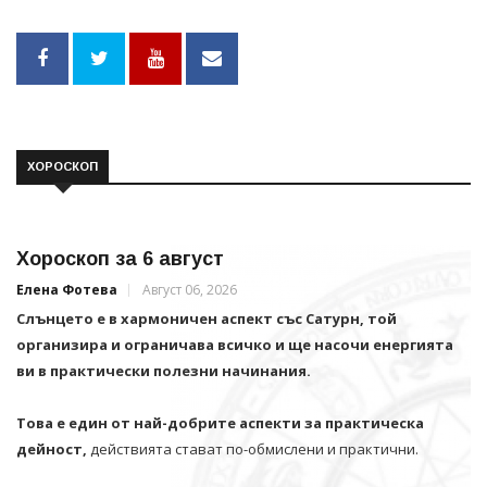
ХОРОСКОП
Хороскоп за 6 август
Елена Фотева
Август 06, 2026
Слънцето е в хармоничен аспект със Сатурн, той
организира и ограничава всичко и щe насочи енергията
ви в практически полезни начинания.
Това е един от най-добрите аспекти за практическа
дейност,
действията стават по-обмислени и практични.