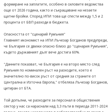
формиране на заплатите, особено в силовите ведомства
още от 2026 година, както и съкращаване на незаети
щатни бройки. Според ИПИ това ще спести между 1,5 и 2
процента от БВП разходи в бюджета.
Опасността от "сценарий Румъния"
Главният икономист на ИПИ Лъчезар Богданов предупреди,
че България се движи опасно близо до "сценария Румъния",
където държавният дълг вече достига 60%.
"Данните показват, че България е на второ място след
Румъния по номинален ръст на разходите, което е
значително по-висок ръст от средния за страните от
Централна и Източна Европа," отбеляза Лъчезар Богданов,
цитиран от БТА.
Той допълни, че разходите за персонал в обществения
сектор у нас са нараснали над 3,3 пъти в периода 2011-2024