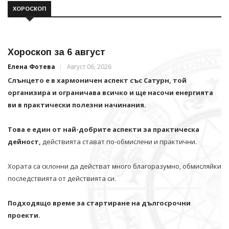
ХОРОСКОП
Хороскоп за 6 август
Елена Фотева
Август 06, 2026
Слънцето е в хармоничен аспект със Сатурн, той
организира и ограничава всичко и щe насочи енергията
ви в практически полезни начинания.
Това е един от най-добрите аспекти за практическа
дейност,
действията стават по-обмислени и практични.
Хората са склонни да действат много благоразумно, обмисляйки
последствията от действията си.
Подходящо време за стартиране на дългосрочни
проекти.