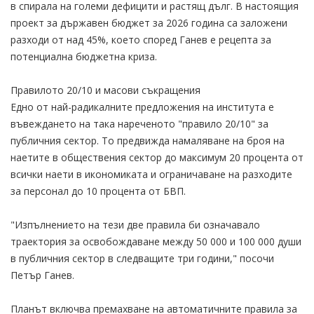
в спирала на големи дефицити и растящ дълг. В настоящия
проект за държавен бюджет за 2026 година са заложени
разходи от над 45%, което според Ганев е рецепта за
потенциална бюджетна криза.
Правилото 20/10 и масови съкращения
Едно от най-радикалните предложения на института е
въвеждането на така нареченото "правило 20/10" за
публичния сектор. То предвижда намаляване на броя на
наетите в обществения сектор до максимум 20 процента от
всички наети в икономиката и ограничаване на разходите
за персонал до 10 процента от БВП.
"Изпълнението на тези две правила би означавало
траектория за освобождаване между 50 000 и 100 000 души
в публичния сектор в следващите три години," посочи
Петър Ганев.
Планът включва премахване на автоматичните правила за