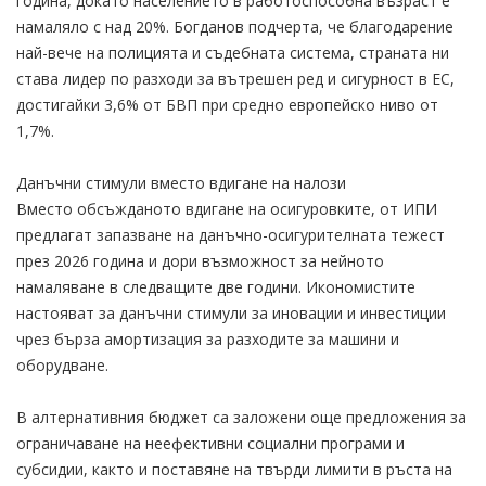
година, докато населението в работоспособна възраст е
намаляло с над 20%. Богданов подчерта, че благодарение
най-вече на полицията и съдебната система, страната ни
става лидер по разходи за вътрешен ред и сигурност в ЕС,
достигайки 3,6% от БВП при средно европейско ниво от
1,7%.
Данъчни стимули вместо вдигане на налози
Вместо обсъжданото вдигане на осигуровките, от ИПИ
предлагат запазване на данъчно-осигурителната тежест
през 2026 година и дори възможност за нейното
намаляване в следващите две години. Икономистите
настояват за данъчни стимули за иновации и инвестиции
чрез бърза амортизация за разходите за машини и
оборудване.
В алтернативния бюджет са заложени още предложения за
ограничаване на неефективни социални програми и
субсидии, както и поставяне на твърди лимити в ръста на