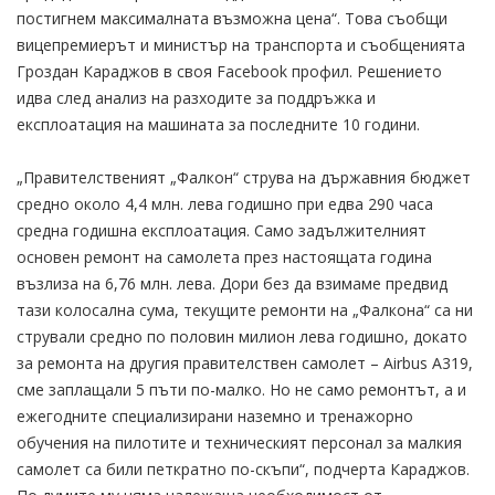
постигнем максималната възможна цена“. Това съобщи
вицепремиерът и министър на транспорта и съобщенията
Гроздан Караджов в своя Facebook профил. Решението
идва след анализ на разходите за поддръжка и
експлоатация на машината за последните 10 години.
„Правителственият „Фалкон“ струва на държавния бюджет
средно около 4,4 млн. лева годишно при едва 290 часа
средна годишна експлоатация. Само задължителният
основен ремонт на самолета през настоящата година
възлиза на 6,76 млн. лева. Дори без да взимаме предвид
тази колосална сума, текущите ремонти на „Фалкона“ са ни
стрували средно по половин милион лева годишно, докато
за ремонта на другия правителствен самолет – Airbus A319,
сме заплащали 5 пъти по-малко. Но не само ремонтът, а и
ежегодните специализирани наземно и тренажорно
обучения на пилотите и техническият персонал за малкия
самолет са били петкратно по-скъпи“, подчерта Караджов.