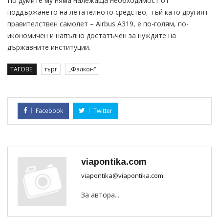
По думите му няма належаща необходимост от
поддържането на летателното средство, тъй като другият
правителствен самолет – Airbus A319, е по-голям, по-
икономичен и напълно достатъчен за нуждите на
държавните институции.
ТАГОВЕ:
търг
„Фалкон“
Facebook
Twitter
viapontika.com
viapontika@viapontika.com
За автора...