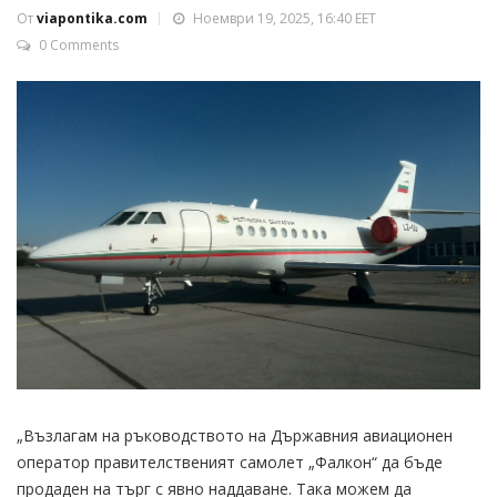
От
viapontika.com
Ноември 19, 2025, 16:40 EET
0 Comments
„Възлагам на ръководството на Държавния авиационен
оператор правителственият самолет „Фалкон“ да бъде
продаден на търг с явно наддаване. Така можем да