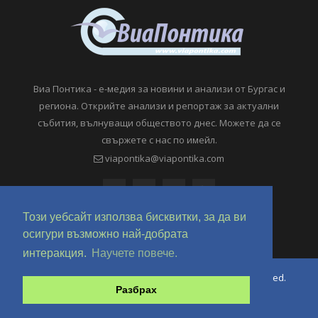
Виа Понтика - е-медия за новини и анализи от Бургас и
региона. Открийте анализи и репортаж за актуални
събития, вълнуващи обществото днес. Можете да се
свържете с нас по имейл.
viapontika@viapontika.com
Този уебсайт използва бисквитки, за да ви
осигури възможно най-добрата
интеракция.
Научете повече.
Copyright © 2018-2024 ViaPontika.com. All Rights Reserved.
Разбрах
Development @ OverHertz Ltd
Ω