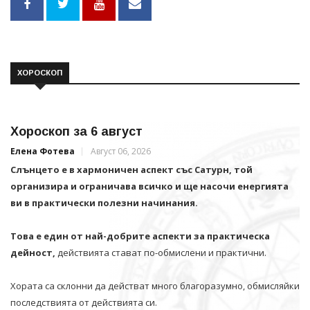
ХОРОСКОП
Хороскоп за 6 август
Елена Фотева
Август 06, 2026
Слънцето е в хармоничен аспект със Сатурн, той
организира и ограничава всичко и щe насочи енергията
ви в практически полезни начинания.
Това е един от най-добрите аспекти за практическа
дейност,
действията стават по-обмислени и практични.
Хората са склонни да действат много благоразумно, обмисляйки
последствията от действията си.