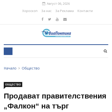
Август 06, 2026
Хороскоп
За нас
За Реклама
Контакти
Начало
Общество
ОБЩЕСТВО
Продават правителствения
„Фалкон“ на търг