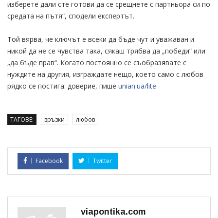
изберете дали сте готови да се срещнете с партньора си по
средата на пътя“, сподели експертът.
Той вярва, че ключът е всеки да бъде чут и уважаван и
никой да не се чувства така, сякаш трябва да „победи“ или
„да бъде прав“. Когато постоянно се съобразявате с
нуждите на другия, изграждате нещо, което само с любов
рядко се постига: доверие, пише
unian.ua/lite
ТАГОВЕ:
връзки
любов
Facebook
Twitter
viapontika.com