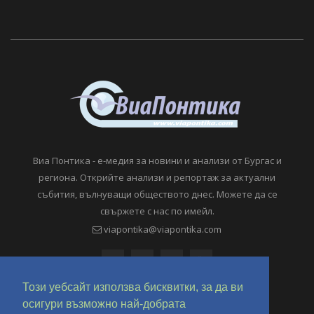
Виа Понтика - е-медия за новини и анализи от Бургас и
региона. Открийте анализи и репортаж за актуални
събития, вълнуващи обществото днес. Можете да се
свържете с нас по имейл.
viapontika@viapontika.com
Този уебсайт използва бисквитки, за да ви
осигури възможно най-добрата