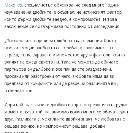
Make It's,
специалистът обяснява, че след много години
изучаване на двойките, е осъзнал, че истинският фактор,
който държи двойките заедно, е компромисът. И това
заключение се потвърждава постоянно от изследвания.
„Психолозите определят любовта като емоция. Както
всички емоции, любовта се колебае в зависимост от
стреса, съня, здравето и множество други фактори, които
влияят на ежедневието ни. Така че можете да обичате
партньора си дълбоко и все пак да сте раздразнени,
ядосани или разстроени от него. Любовта няма да ви
предпази от конфликти или да разреши различията ви“,
отбеляза той.
Дори най-щастливите двойки се карат и преживяват трудни
моменти, каза той, независимо колко много се обичат един
друг. Разликата е, че силните двойки знаят, че любовта не
решава всичко, но компромисът решава, добави