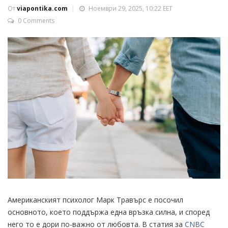
От
viapontika.com
Ноември 29, 2025, 10:22 EET
0 Comments
Американският психолог Марк Травърс е посочил
основното, което поддържа една връзка силна, и според
него то е дори по-важно от любовта. В статия за
CNBC