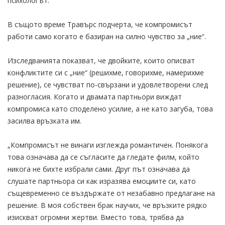
психологът.
В същото време Травърс подчерта, че компромисът
работи само когато е базиран на силно чувство за „ние“.
Изследванията показват, че двойките, които описват
конфликтите си с „ние“ (решихме, говорихме, намерихме
решение), се чувстват по-свързани и удовлетворени след
разногласия. Когато и двамата партньори виждат
компромиса като споделено усилие, а не като загуба, това
засилва връзката им.
„Компромисът не винаги изглежда романтичен. Понякога
това означава да се съгласите да гледате филм, който
никога не бихте избрали сами. Друг път означава да
слушате партньора си как изразява емоциите си, като
същевременно се въздържате от незабавно предлагане на
решение. В моя собствен брак научих, че връзките рядко
изискват огромни жертви. Вместо това, трябва да