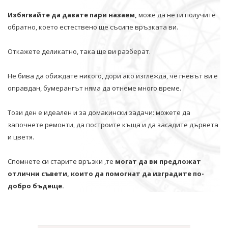
Избягвайте да давате пари назаем,
може да не ги получите
обратно, което естествено ще съсипе връзката ви.
Откажете деликатно, така ще ви разберат.
Не бива да обиждате никого, дори ако изглежда, че гневът ви е
оправдан, бумерангът няма да отнеме много време.
Този ден е идеален и за домакински задачи: можете да
започнете ремонти, да построите къща и да засадите дървета
и цветя.
Спомнете си старите връзки ,те
могат да ви предложат
отлични съвети, които да помогнат да изградите по-
добро бъдеще.