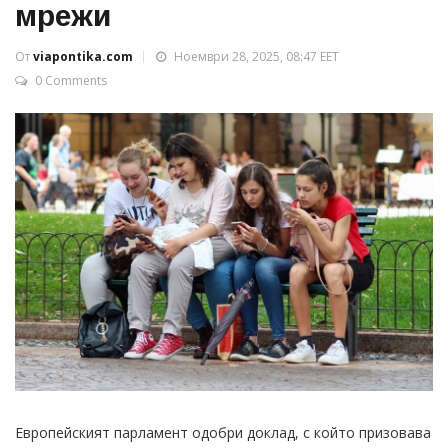
мрежи
От
viapontika.com
Ноември 28, 2025, 08:47 EET
0 Comments
Европейският парламент одобри доклад, с който призовава