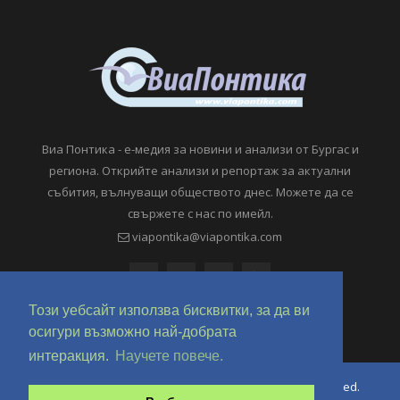
Виа Понтика - е-медия за новини и анализи от Бургас и
региона. Открийте анализи и репортаж за актуални
събития, вълнуващи обществото днес. Можете да се
свържете с нас по имейл.
viapontika@viapontika.com
Този уебсайт използва бисквитки, за да ви
осигури възможно най-добрата
интеракция.
Научете повече.
Copyright © 2018-2024 ViaPontika.com. All Rights Reserved.