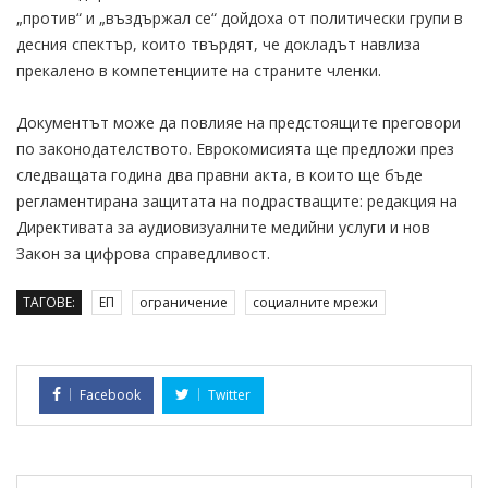
„против“ и „въздържал се“ дойдоха от политически групи в
десния спектър, които твърдят, че докладът навлиза
прекалено в компетенциите на страните членки.
Документът може да повлияе на предстоящите преговори
по законодателството. Еврокомисията ще предложи през
следващата година два правни акта, в които ще бъде
регламентирана защитата на подрастващите: редакция на
Директивата за аудиовизуалните медийни услуги и нов
Закон за цифрова справедливост.
ТАГОВЕ:
ЕП
ограничение
социалните мрежи
Facebook
Twitter