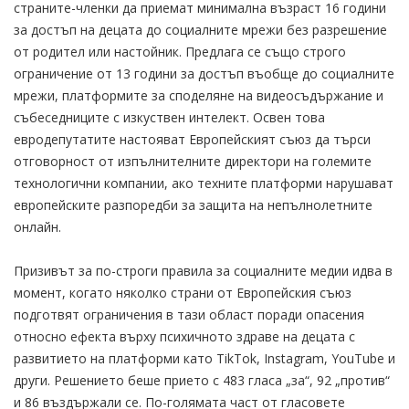
страните-членки да приемат минимална възраст 16 години
за достъп на децата до социалните мрежи без разрешение
от родител или настойник. Предлага се също строго
ограничение от 13 години за достъп въобще до социалните
мрежи, платформите за споделяне на видеосъдържание и
събеседниците с изкуствен интелект. Освен това
евродепутатите настояват Европейският съюз да търси
отговорност от изпълнителните директори на големите
технологични компании, ако техните платформи нарушават
европейските разпоредби за защита на непълнолетните
онлайн.
Призивът за по-строги правила за социалните медии идва в
момент, когато няколко страни от Европейския съюз
подготвят ограничения в тази област поради опасения
относно ефекта върху психичното здраве на децата с
развитието на платформи като TikTok, Instagram, YouTube и
други. Решението беше прието с 483 гласа „за“, 92 „против“
и 86 въздържали се. По-голямата част от гласовете