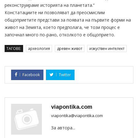
реконструираме историята на планетата.“
Констатациите ни позволяват да преосмислим
общоприетите представи за появата на първите форми на
живот на Земята, което предполага, че този процес е
започнал много по-рано, отколкото е общоприето.
ТАГОВЕ:
археология
древен живот
изкуствен интелект
Facebook
Twitter
viapontika.com
viapontika@viapontika.com
За автора...