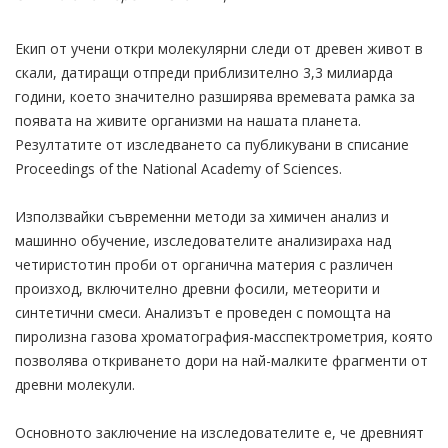
Екип от учени откри молекулярни следи от древен живот в
скали, датиращи отпреди приблизително 3,3 милиарда
години, което значително разширява времевата рамка за
появата на живите организми на нашата планета.
Резултатите от изследването са публикувани в списание
Proceedings of the National Academy of Sciences.
Използвайки съвременни методи за химичен анализ и
машинно обучение, изследователите анализираха над
четиристотин проби от органична материя с различен
произход, включително древни фосили, метеорити и
синтетични смеси. Анализът е проведен с помощта на
пиролизна газова хроматография-масспектрометрия, която
позволява откриването дори на най-малките фрагменти от
древни молекули.
Основното заключение на изследователите е, че древният