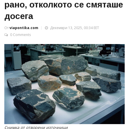
рано, отколкото се смяташе
досега
От
viapontika.com
Декември 13, 2025, 00:34 EET
0 Comments
Снимка от отворени източници