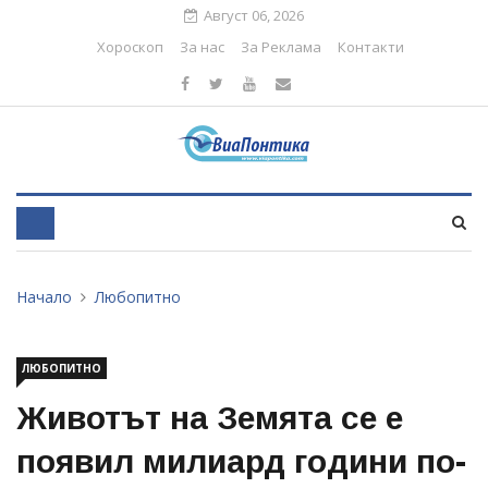
Август 06, 2026
Хороскоп
За нас
За Реклама
Контакти
Начало
Любопитно
ЛЮБОПИТНО
Животът на Земята се е
появил милиард години по-