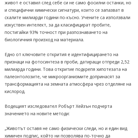
живот е оставил след себе си не само фосилни останки, но
и специфични химически сигнатури, които се запазват в
скалите милиарди години по-късно. Учените са използвали
изкуствен интелект, за да класифицират пробите,
постигайки 93% точност при разпознаването на
биологичния произход на материала.
Едно от ключовите открития е идентифицирането на
признаци на фотосинтеза в проби, датиращи отпреди 2,52
милиарда години. Това откритие подкрепя хипотезата на
палеонтолозите, че микроорганизмите допринасят за
трансформацията на земната атмосфера чрез отделяне на
кислород.
Водещият изследовател Робърт Хейзън подчерта
значението на новите методи:
„Животът оставя не само физически следи, но и един вид
химичен подпис, който ни позволява по-точно да