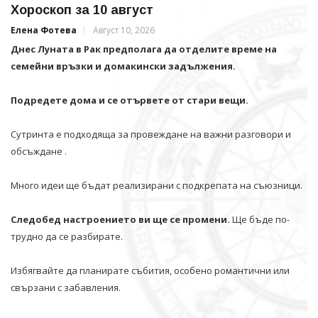
Хороскоп за 10 август
Елена Фотева
Август 10, 2026
Днес Луната в Рак предполага да отделите време на
семейни връзки и домакински задължения.
Подредете дома и се отървете от стари вещи.
Сутринта е подходяща за провеждане на важни разговори и
обсъждане .
Много идеи ще бъдат реализирани с подкрепата на съюзници.
Следобед настроението ви ще се промени.
Ще бъде по-
трудно да се разбирате.
Избягвайте да планирате събития, особено романтични или
свързани с забавления.