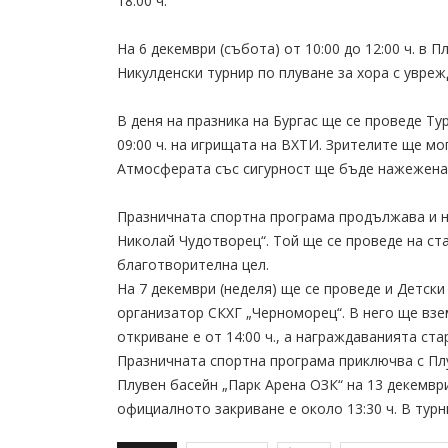
18:00 ч.
На 6 декември (събота) от 10:00 до 12:00 ч. в 
Никулденски турнир по плуване за хора с увреж
В деня на празника на Бургас ще се проведе Ту
09:00 ч. на игрищата на ВХТИ. Зрителите ще мо
Атмосферата със сигурност ще бъде нажежена. 
Празничната спортна програма продължава и на 
Николай Чудотворец“. Той ще се проведе на стади
благотворителна цел.
На 7 декември (неделя) ще се проведе и Детски
организатор СКХГ „Черноморец“. В него ще взе
откриване е от 14:00 ч., а награждаванията стар
Празничната спортна програма приключва с Плу
Плувен басейн „Парк Арена ОЗК“ на 13 декември
официалното закриване е около 13:30 ч. В турн