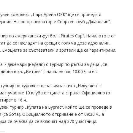
Плувен комплекс „Парк Арена ОЗК“ ще се проведе и
дания. Негов организатор е Спортен клуб „Джавелин“.
рнир по американски футбол „Pirates Cup”. Началото е от
гат да се насладят на срещи с голяма доза адреналин.
Емоциите за състезатели и зрители ще са гарантирани.
7 декември (неделя) с Турнир по ръгби за деца „Св.
она в кв. „Ветрен“ с начален час 10:00 ч. и е с
 турнир по художествена гимнастика „Никулден“ с
мат участие 10 клуба от цялата страна. Официалното
тират в 16 ч.
вен турнир „Купата на Бургас“, който ще се проведе в
 (събота). Официалното откриване е от 09:30 ч., а
ира се очаква да се включат над 370 участници.