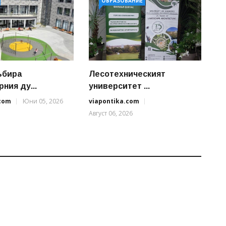
ОБРАЗОВАНИЕ
ъбира
Лесотехническият
ния ду...
университет ...
.com
Юни 05, 2026
viapontika.com
Август 06, 2026