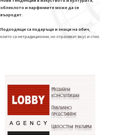
Нови тенденции в изкуството и културата,
облеклото и парфюмите може да се
възродят.
Подходящи са подаръци и знаци на обич,
които са нетрадиционни, но отразяват вкус и стил.