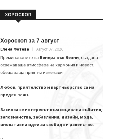
ХОРОСКОП
Хороскоп за 7 август
Елена Фотева
Август 07, 2026
Преминаването на
Венера във Везни,
създава
освежаваща атмосфера на хармония и новост,
обещаваща приятни изненади.
Любов, приятелство и партньорство са на
преден план.
Засилва се интересът към социални събития,
запознанства, забавления, дизайн, мода,
иновативни идеи за свобода и равенство.