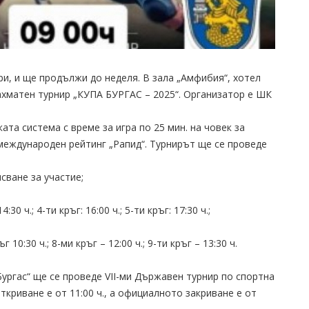
и, и ще продължи до неделя. В зала „Амфибия“, хотел
ахматен турнир „КУПА БУРГАС – 2025“. Организатор е ШК
ата система с време за игра по 25 мин. на човек за
 международен рейтинг „Рапид“. Турнирът ще се проведе
исване за участие;
4:30 ч.; 4-ти кръг: 16:00 ч.; 5-ти кръг: 17:30 ч.;
ъг 10:30 ч.; 8-ми кръг – 12:00 ч.; 9-ти кръг – 13:30 ч.
Бургас“ ще се проведе VII-ми Държавен турнир по спортна
криване е от 11:00 ч., а официалното закриване е от