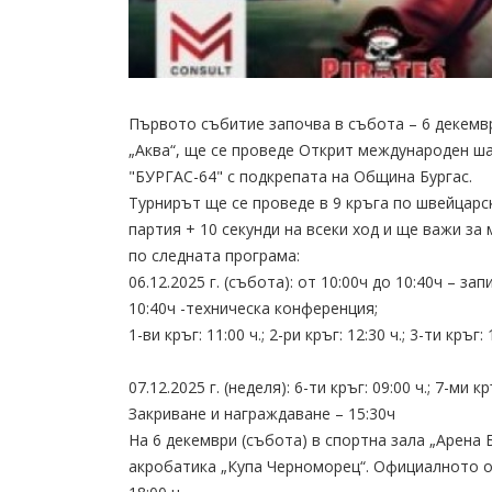
Първото събитие започва в събота – 6 декемвр
„Аква“, ще се проведе Открит международен ш
"БУРГАС-64" с подкрепата на Община Бургас.
Турнирът ще се проведе в 9 кръга по швейцарск
партия + 10 секунди на всеки ход и ще важи за
по следната програма:
06.12.2025 г. (събота): от 10:00ч до 10:40ч – зап
10:40ч -техническа конференция;
1-ви кръг: 11:00 ч.; 2-ри кръг: 12:30 ч.; 3-ти кръг: 1
07.12.2025 г. (неделя): 6-ти кръг: 09:00 ч.; 7-ми кр
Закриване и награждаване – 15:30ч
На 6 декември (събота) в спортна зала „Арена 
акробатика „Купа Черноморец“. Официалното от