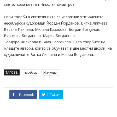
света.“ каза кметът Николай Димитров.
Свои творби в експозицията са изложили утвърдените
несебърски художници Йордан Йорданов, Витка Липчева,
Весела Пенчева, Милена Казакова, Богдан Богданов,
Виргиния Богданова, Мария Богданова,
Теодора Филипова и Валя Георгиева. 19 са творбите на
младите автори, които се обучават в две местни школи -на
художничките Витка Липчева и Мария Богданова.
--
ТАГОВЕ:
несебър
Никулден
Facebook
Twitter