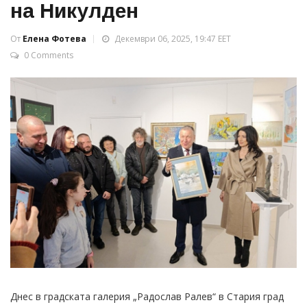
на Никулден
От
Елена Фотева
Декември 06, 2025, 19:47 EET
0 Comments
Днес в градската галерия „Радослав Ралев“ в Стария град