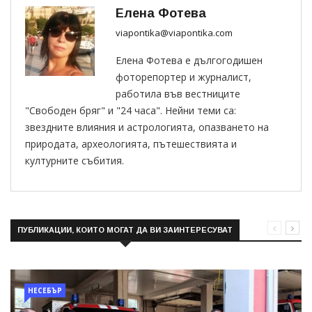
Елена Фотева
viapontika@viapontika.com
Елена Фотева е дългогодишен
фоторепортер и журналист,
работила във вестниците
"Свободен бряг" и "24 часа". Нейни теми са:
звездните влияния и астрологията, опазването на
природата, археологията, пътешествията и
културните събития.
ПУБЛИКАЦИИ, КОИТО МОГАТ ДА ВИ ЗАИНТЕРЕСУВАТ
НЕСЕБЪР