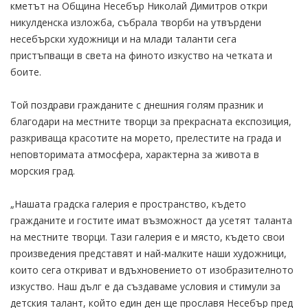
кметът на Община Несебър Николай Димитров откри
никулденска изложба, събрала творби на утвърдени
несебърски художници и на млади таланти сега
пристъпващи в света на финото изкуство на четката и
боите.
Той поздрави гражданите с днешния голям празник и
благодари на местните творци за прекрасната експозиция,
разкриваща красотите на морето, прелестите на града и
неповторимата атмосфера, характерна за живота в
морския град.
„Нашата градска галерия е пространство, където
гражданите и гостите имат възможност да усетят таланта
на местните творци. Тази галерия е и място, където свои
произведения представят и най-малките наши художници,
които сега откриват и вдъхновението от изобразителното
изкуство. Наш дълг е да създаваме условия и стимули за
детския талант, който един ден ще прославя Несебър пред