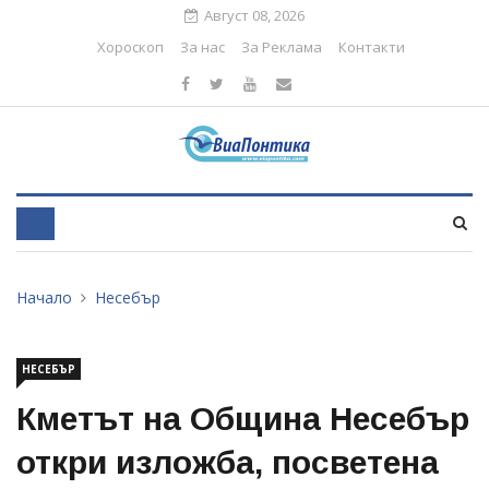
Август 08, 2026
Хороскоп
За нас
За Реклама
Контакти
Начало
Несебър
НЕСЕБЪР
Кметът на Община Несебър
откри изложба, посветена