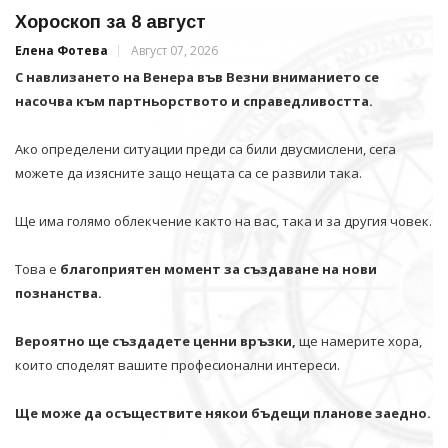
Хороскоп за 8 август
Елена Фотева
Август 07, 2026
С навлизането на Венера във Везни вниманието се
насочва към партньорството и справедливостта.
Ако определени ситуации преди са били двусмислени, сега
можете да изясните защо нещата са се развили така.
Ще има голямо облекчение както на вас, така и за другия човек.
Това е
благоприятен момент за създаване на нови
познанства.
Вероятно ще създадете ценни връзки,
ще намерите хора,
които споделят вашите професионални интереси.
Ще може да осъществите някои бъдещи планове заедно.