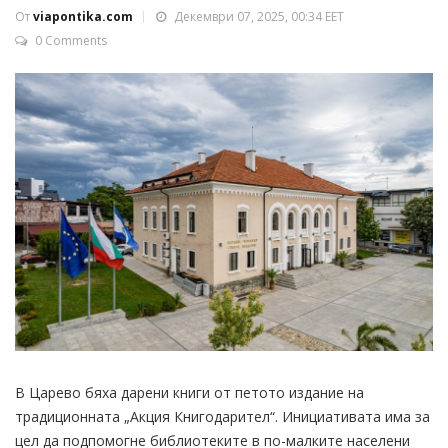
От
viapontika.com
Декември 07, 2025, 00:34 EET
0 Comments
В Царево бяха дарени книги от петото издание на
традиционната „Акция Книгодарител“. Инициативата има за
цел да подпомогне библиотеките в по-малките населени