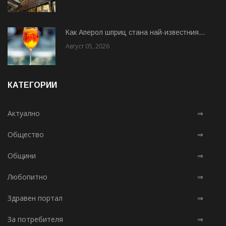
Как Аперол шприц стана най-известния...
Август 05, 2026
КАТЕГОРИИ
Актуално
⇒
Общество
⇒
Общини
⇒
Любопитно
⇒
Здравен портал
⇒
За потребителя
⇒