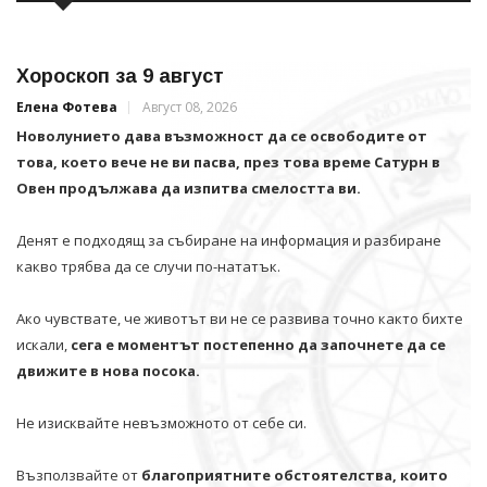
Хороскоп за 9 август
Елена Фотева
Август 08, 2026
Новолунието дава възможност да се освободите от
това, което вече не ви пасва, през това време Сатурн в
Овен продължава да изпитва смелостта ви.
Денят е подходящ за събиране на информация и разбиране
какво трябва да се случи по-нататък.
Ако чувствате, че животът ви не се развива точно както бихте
искали,
сега е моментът постепенно да започнете да се
движите в нова посока.
Не изисквайте невъзможното от себе си.
Възползвайте от
благоприятните обстоятелства, които