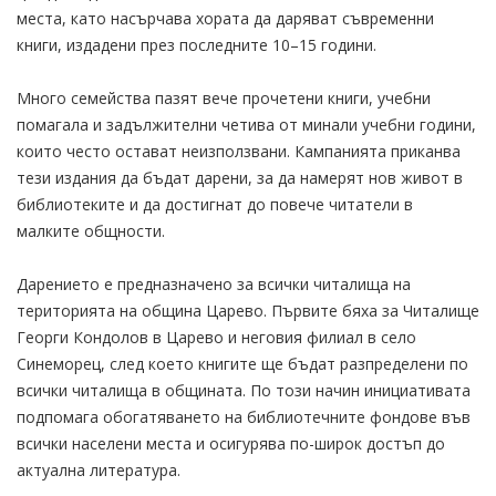
места, като насърчава хората да даряват съвременни
книги, издадени през последните 10–15 години.
Много семейства пазят вече прочетени книги, учебни
помагала и задължителни четива от минали учебни години,
които често остават неизползвани. Кампанията приканва
тези издания да бъдат дарени, за да намерят нов живот в
библиотеките и да достигнат до повече читатели в
малките общности.
Дарението е предназначено за всички читалища на
територията на община Царево. Първите бяха за Читалище
Георги Кондолов в Царево и неговия филиал в село
Синеморец, след което книгите ще бъдат разпределени по
всички читалища в общината. По този начин инициативата
подпомага обогатяването на библиотечните фондове във
всички населени места и осигурява по-широк достъп до
актуална литература.