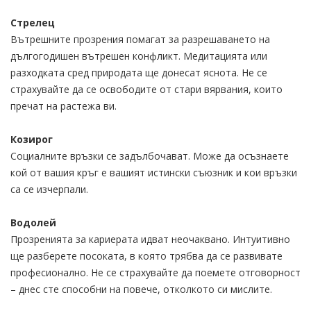
Стрелец
Вътрешните прозрения помагат за разрешаването на
дългогодишен вътрешен конфликт. Медитацията или
разходката сред природата ще донесат яснота. Не се
страхувайте да се освободите от стари вярвания, които
пречат на растежа ви.
Козирог
Социалните връзки се задълбочават. Може да осъзнаете
кой от вашия кръг е вашият истински съюзник и кои връзки
са се изчерпали.
Водолей
Прозренията за кариерата идват неочаквано. Интуитивно
ще разберете посоката, в която трябва да се развивате
професионално. Не се страхувайте да поемете отговорност
– днес сте способни на повече, отколкото си мислите.