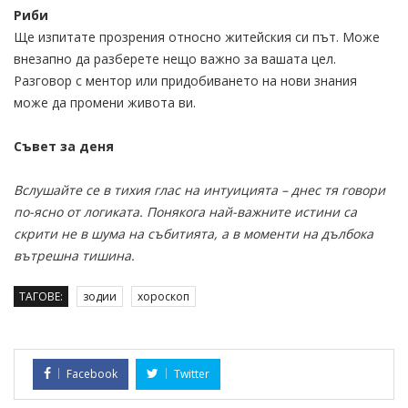
Риби
Ще изпитате прозрения относно житейския си път. Може
внезапно да разберете нещо важно за вашата цел.
Разговор с ментор или придобиването на нови знания
може да промени живота ви.
Съвет за деня
Вслушайте се в тихия глас на интуицията – днес тя говори
по-ясно от логиката. Понякога най-важните истини са
скрити не в шума на събитията, а в моменти на дълбока
вътрешна тишина.
ТАГОВЕ:
зодии
хороскоп
Facebook
Twitter