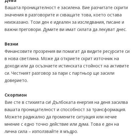
Дева
Вашата проницателност е засилена. Вие разчитате скрити
значения в разговорите и схващате това, което остава
неизказано. Този ден е идеален за изследвания, писане и
важни преговори. Думите ви имат силата да лекуват днес.
Везни
Финансовите прозрения ви помагат да видите ресурсите си
в нова светлина. Може да откриете скрит източник на
доходи или да осъзнаете истинската стойност на активите
си. Честният разговор за пари с партньор ще засили
доверието.
Скорпион
Вие сте в стихията си! Дълбоката енергия на деня засилва
вашата проницателност и способност за трансформация.
Можете радикално да промените ситуация или нечие
мнение с едно точно действие или дума. Това е ден на
лична сила – използвайте я мъдро.