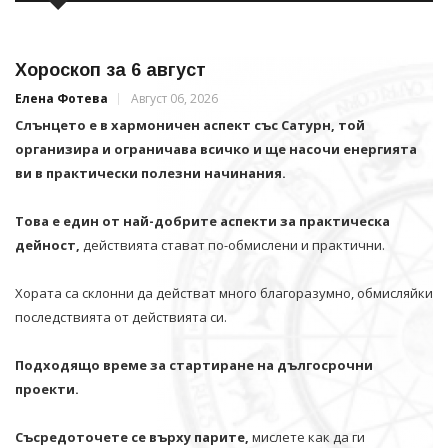
Хороскоп за 6 август
Елена Фотева
Август 06, 2026
Слънцето е в хармоничен аспект със Сатурн, той
организира и ограничава всичко и щe насочи енергията
ви в практически полезни начинания.
Това е един от най-добрите аспекти за практическа
дейност,
действията стават по-обмислени и практични.
Хората са склонни да действат много благоразумно, обмисляйки
последствията от действията си.
Подходящо време за стартиране на дългосрочни
проекти.
Съсредоточете се върху парите,
мислете как да ги