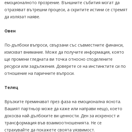
емоционалното прозрение. Външните събития могат да
отразяват вътрешни процеси, а скритите истини се стремят
да излязат наяве.
Овен
По-дълбоки въпроси, свързани със съвместните финанси,
изискват внимание. Може да получите информация, която
ще промени гледната ви точка относно споделените
ресурси или задължения. Доверете се на инстинктите си по
отношение на паричните въпроси.
Телец
Връзките преминават през фаза на емоционална яснота.
Вашият партньор може да каже или направи нещо, което
докосва най-дълбоките ви ценности. Ден за искреност и
трансформация във взаимоотношенията. Не се
страхувайте да покажете своята уязвимост.