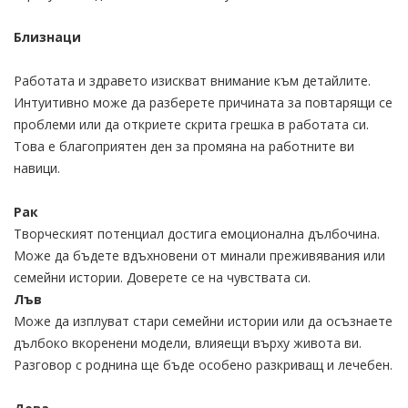
Близнаци
Работата и здравето изискват внимание към детайлите.
Интуитивно може да разберете причината за повтарящи се
проблеми или да откриете скрита грешка в работата си.
Това е благоприятен ден за промяна на работните ви
навици.
Рак
Творческият потенциал достига емоционална дълбочина.
Може да бъдете вдъхновени от минали преживявания или
семейни истории. Доверете се на чувствата си.
Лъв
Може да изплуват стари семейни истории или да осъзнаете
дълбоко вкоренени модели, влияещи върху живота ви.
Разговор с роднина ще бъде особено разкриващ и лечебен.