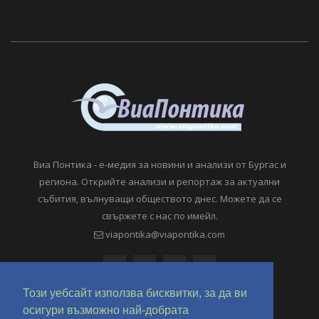
Виа Понтика - е-медия за новини и анализи от Бургас и
региона. Открийте анализи и репортаж за актуални
събития, вълнуващи обществото днес. Можете да се
свържете с нас по имейл.
viapontika@viapontika.com
Този уебсайт използва бисквитки, за да ви
осигури възможно най-добрата