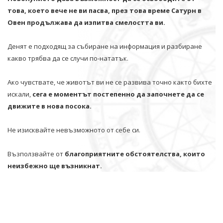
това, което вече не ви пасва, през това време Сатурн в
Овен продължава да изпитва смелостта ви.
Денят е подходящ за събиране на информация и разбиране
какво трябва да се случи по-нататък.
Ако чувствате, че животът ви не се развива точно както бихте
искали,
сега е моментът постепенно да започнете да се
движите в нова посока.
Не изисквайте невъзможното от себе си.
Възползвайте от
благоприятните обстоятелства, които
неизбежно ще възникнат.