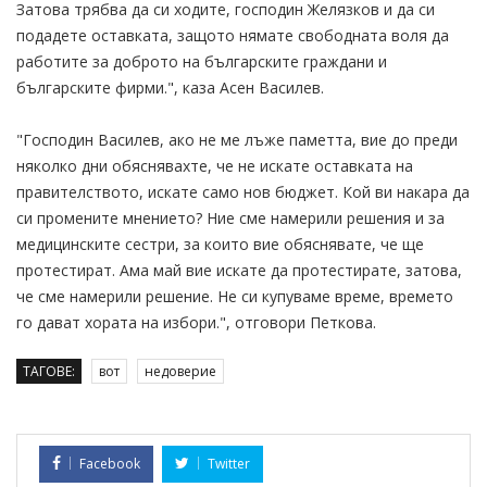
Затова трябва да си ходите, господин Желязков и да си
подадете оставката, защото нямате свободната воля да
работите за доброто на българските граждани и
българските фирми.", каза Асен Василев.
"Господин Василев, ако не ме лъже паметта, вие до преди
няколко дни обяснявахте, че не искате оставката на
правителството, искате само нов бюджет. Кой ви накара да
си промените мнението? Ние сме намерили решения и за
медицинските сестри, за които вие обяснявате, че ще
протестират. Ама май вие искате да протестирате, затова,
че сме намерили решение. Не си купуваме време, времето
го дават хората на избори.", отговори Петкова.
ТАГОВЕ:
вот
недоверие
Facebook
Twitter