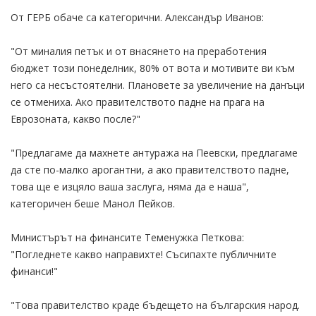
От ГЕРБ обаче са категорични. Александър Иванов:
"От миналия петък и от внасянето на преработения
бюджет този понеделник, 80% от вота и мотивите ви към
него са несъстоятелни. Плановете за увеличение на данъци
се отмениха. Ако правителството падне на прага на
Еврозоната, какво после?"
"Предлагаме да махнете антуража на Пеевски, предлагаме
да сте по-малко арогантни, а ако правителството падне,
това ще е изцяло ваша заслуга, няма да е наша",
категоричен беше Манол Пейков.
Министърът на финансите Теменужка Петкова:
"Погледнете какво направихте! Съсипахте публичните
финанси!"
"Това правителство краде бъдещето на българския народ.