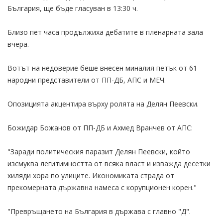
България, ще бъде гласуван в 13:30 ч.
Близо пет часа продължиха дебатите в пленарната зала
вчера.
Вотът на недоверие беше внесен миналия петък от 61
народни представители от ПП-ДБ, АПС и МЕЧ.
Опозицията акцентира върху ролята на Делян Пеевски.
Божидар Божанов от ПП-ДБ и Ахмед Вранчев от АПС:
"Заради политическия паразит Делян Пеевски, който
изсмуква легитимността от всяка власт и изважда десетки
хиляди хора по улиците. Икономиката страда от
прекомерната държавна намеса с корупционен корен."
"Превръщането на България в държава с главно "Д".