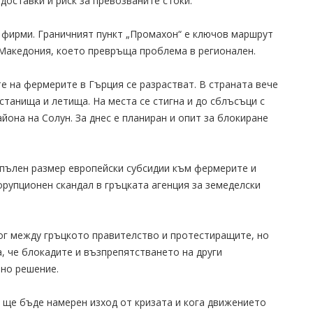
доставки и риск за превозваните стоки.
 фирми. Граничният пункт „Промахон“ е ключов маршрут
 Македония, което превръща проблема в регионален.
е на фермерите в Гърция се разрастват. В страната вече
станища и летища. На места се стигна и до сблъсъци с
йона на Солун. За днес е планиран и опит за блокиране
 пълен размер европейски субсидии към фермерите и
орупционен скандал в гръцката агенция за земеделски
ог между гръцкото правителство и протестиращите, но
а, че блокадите и възпрепятстването на други
йно решение.
и ще бъде намерен изход от кризата и кога движението