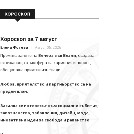
ХОРОСКОП
Хороскоп за 7 август
Елена Фотева
Август 06, 2026
Преминаването на
Венера във Везни,
създава
освежаваща атмосфера на хармония и новост,
обещаваща приятни изненади.
Любов, приятелство и партньорство са на
преден план.
Засилва се интересът към социални събития,
запознанства, забавления, дизайн, мода,
иновативни идеи за свобода и равенство.