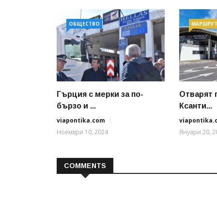
ОБЩЕСТВО
МАРШРУ
Гърция с мерки за по-
Отварят 
бързо и ...
Ксанти...
viapontika.com
viapontika
Ноември 10, 2024
Януари 20, 2
COMMENTS