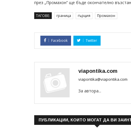
през „Промахон“ ще бъде окончателно възста
ТАГОВЕ:
граница
гърция
Промахон
Facebook
Twitter
viapontika.com
viapontika@viapontika.com
За автора...
ПУБЛИКАЦИИ, КОИТО МОГАТ ДА ВИ ЗАИН