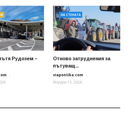
ТИ
НА СТЕНАТА
пътя Рудозем –
Отново затруднения за
пътуващ...
.com
viapontika.com
026
Януари 15, 2026