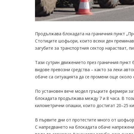
Продължава блокадата на граничния пункт „Пр
Стотиците шофьори, които всеки ден преминават
загубите за транспортния сектор нарастват, пи
Тази сутрин движението през граничния пункт 
видове превозни средства – както за леки авт
обаче са ситуацията да се промени още около 
По установен вече модел гръцките фермери зат
блокадата продължава между 7 и 8 часа. В този
километрични опашки, които достигат 20–25 к
В първите дни от протестите много от шофьор
С напредването на блокадата обаче напрежени