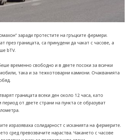
омахон“ заради протестите на гръцките фермери.
 през границата, са принудени да чакат с часове, а
ше bTV.
беше временно свободно и в двете посоки за всички
омобили, така и за тежкотоварни камиони. Очакванията
обяд.
варят границата всеки ден около 12 часа, като
 период от двете страни на пункта се образуват
илометра.
ите изразяваха солидарност с исканията на фермерите.
ето сред превозвачите нараства. Чакането с часове