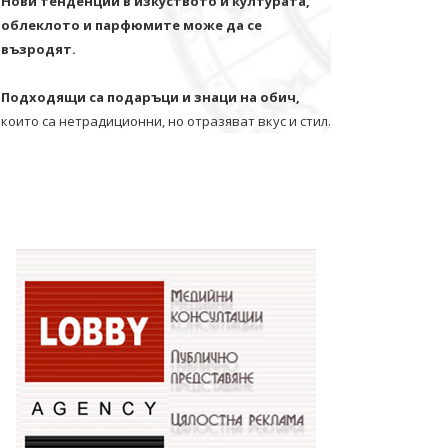
Нови тенденции в изкуството и културата,
облеклото и парфюмите може да се
възродят.
Подходящи са подаръци и знаци на обич,
които са нетрадиционни, но отразяват вкус и стил.