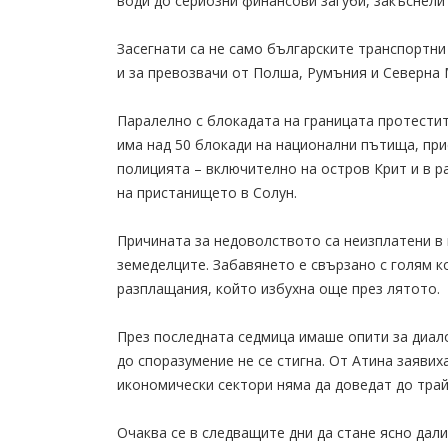
води до сериозни финансови загуби, закъснели 
Засегнати са не само българските транспортни
и за превозвачи от Полша, Румъния и Северна
Паралелно с блокадата на границата протестит
има над 50 блокади на национални пътища, при
полицията – включително на остров Крит и в ра
на пристанището в Солун.
Причината за недоволството са неизплатени в
земеделците. Забавянето е свързано с голям к
разплащания, който избухна още през лятото.
През последната седмица имаше опити за диал
до споразумение не се стигна. От Атина заявих
икономически сектори няма да доведат до тра
Очаква се в следващите дни да стане ясно дал