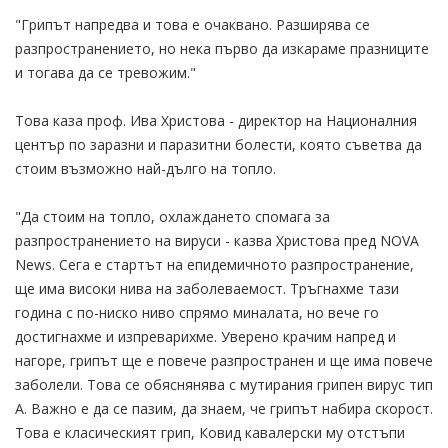
"Грипът напредва и това е очаквано. Разширява се
разпространението, но нека първо да изкараме празниците
и тогава да се тревожим."
Това каза проф. Ива Христова - директор на Националния
център по заразни и паразитни болести, която съветва да
стоим възможно най-дълго на топло.
"Да стоим на топло, охлаждането спомага за
разпространението на вируси - казва Христова пред NOVA
News. Сега е стартът на епидемичното разпространение,
ще има високи нива на заболеваемост. Тръгнахме тази
година с по-ниско ниво спрямо миналата, но вече го
достигнахме и изпреварихме. Уверено крачим напред и
нагоре, грипът ще е повече разпространен и ще има повече
заболели. Това се обяснянява с мутирания грипен вирус тип
А. Важно е да се пазим, да знаем, че грипът набира скорост.
Това е класическият грип, Ковид кавалерски му отстъпи