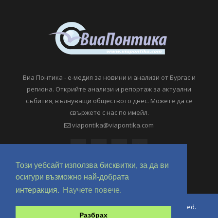
Виа Понтика - е-медия за новини и анализи от Бургас и
региона. Открийте анализи и репортаж за актуални
събития, вълнуващи обществото днес. Можете да се
свържете с нас по имейл.
viapontika@viapontika.com
Този уебсайт използва бисквитки, за да ви
осигури възможно най-добрата
интеракция.
Научете повече.
Copyright © 2018-2024 ViaPontika.com. All Rights Reserved.
Разбрах