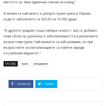
мястото си. Има единични сличаи на ковид."
В момента най-много е разпростране грипа в Перник,
където заболелите са 303,95 на 10 000 души.
"В другите градове също набира скорост. Ще се добавят
нови области, различна е заболеваемостта в различните
възрастови групи. Най-малките са най-уязвими, но при
възрастните хоспитализациите са повече заради
отслабения имунитет."
ТАГОВЕ:
грип
епидемия
Facebook
Twitter