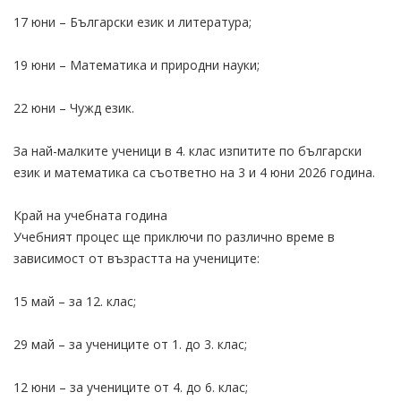
17 юни – Български език и литература;
19 юни – Математика и природни науки;
22 юни – Чужд език.
За най-малките ученици в 4. клас изпитите по български
език и математика са съответно на 3 и 4 юни 2026 година.
Край на учебната година
Учебният процес ще приключи по различно време в
зависимост от възрастта на учениците:
15 май – за 12. клас;
29 май – за учениците от 1. до 3. клас;
12 юни – за учениците от 4. до 6. клас;