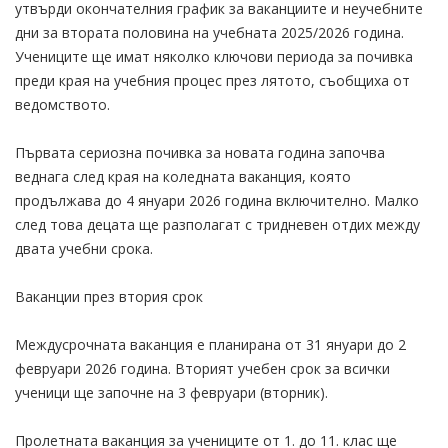
утвърди окончателния график за ваканциите и неучебните
дни за втората половина на учебната 2025/2026 година.
Учениците ще имат няколко ключови периода за почивка
преди края на учебния процес през лятото, съобщиха от
ведомството.
Първата сериозна почивка за новата година започва
веднага след края на коледната ваканция, която
продължава до 4 януари 2026 година включително. Малко
след това децата ще разполагат с тридневен отдих между
двата учебни срока.
Ваканции през втория срок
Междусрочната ваканция е планирана от 31 януари до 2
февруари 2026 година. Вторият учебен срок за всички
ученици ще започне на 3 февруари (вторник).
Пролетната ваканция за учениците от 1. до 11. клас ще