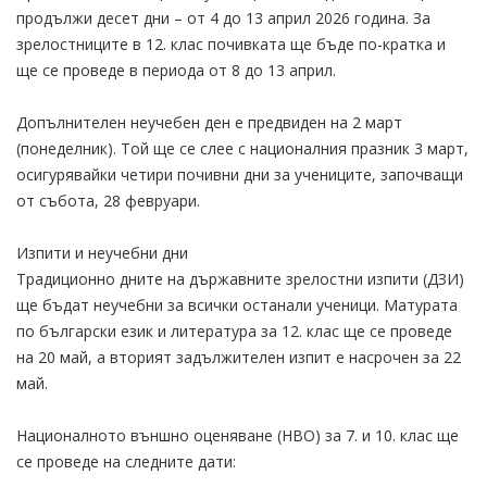
продължи десет дни – от 4 до 13 април 2026 година. За
зрелостниците в 12. клас почивката ще бъде по-кратка и
ще се проведе в периода от 8 до 13 април.
Допълнителен неучебен ден е предвиден на 2 март
(понеделник). Той ще се слее с националния празник 3 март,
осигурявайки четири почивни дни за учениците, започващи
от събота, 28 февруари.
Изпити и неучебни дни
Традиционно дните на държавните зрелостни изпити (ДЗИ)
ще бъдат неучебни за всички останали ученици. Матурата
по български език и литература за 12. клас ще се проведе
на 20 май, а вторият задължителен изпит е насрочен за 22
май.
Националното външно оценяване (НВО) за 7. и 10. клас ще
се проведе на следните дати: