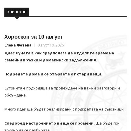
ХОРОСКОП
Хороскоп за 10 август
Елена Фотева
Август 10, 2026
Днес Луната в Рак предполага да отделите време на
семейни връзки и домакински задължения.
Подредете дома и се отървете от стари вещи.
Сутринта е подходяща за провеждане на важни разговори и
обсъждане .
Много идеи ще бъдат реализирани с подкрепата на съюзници.
Следобед настроението ви ще се промени.
Ще бъде по-
трудно да се разбирате.