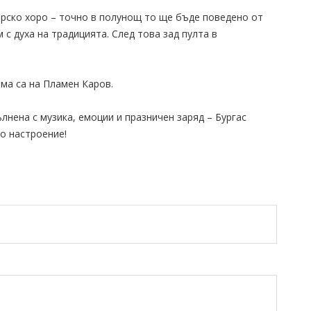
арско хоро – точно в полунощ то ще бъде поведено от
с духа на традицията. След това зад пулта в
ма са на Пламен Каров.
нена с музика, емоции и празничен заряд – Бургас
о настроение!