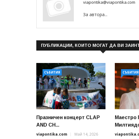
viapontika@viapontika.com
За автора...
ПУБЛИКАЦИИ, КОИТО МОГАТ ДА ВИ ЗАИН
СЪБИТИЯ
СЪБИТИЯ
Празничен концерт CLAP
Маестро 
AND CH...
Милтиядов
viapontika.com
Май 14, 2026
viapontika