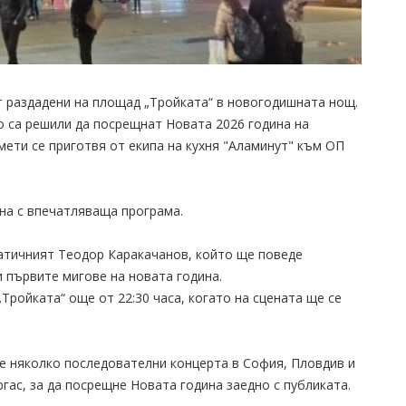
т раздадени на площад „Тройката“ в новогодишната нощ.
о са решили да посрещнат Новата 2026 година на
мети се приготвя от екипа на кухня "Аламинут" към ОП
ина с впечатляваща програма.
тичният Теодор Каракачанов, който ще поведе
и първите мигове на новата година.
ройката“ още от 22:30 часа, когато на сцената ще се
ме няколко последователни концерта в София, Пловдив и
гас, за да посрещне Новата година заедно с публиката.