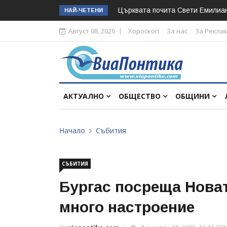
Църквата почита Свeти Емилиа
НАЙ-ЧЕТЕНИ
Август 08, 2026
Хороскоп
За нас
За Рекла
АКТУАЛНО
ОБЩЕСТВО
ОБЩИНИ
Начало
Събития
СЪБИТИЯ
Бургас посреща Новат
много настроение