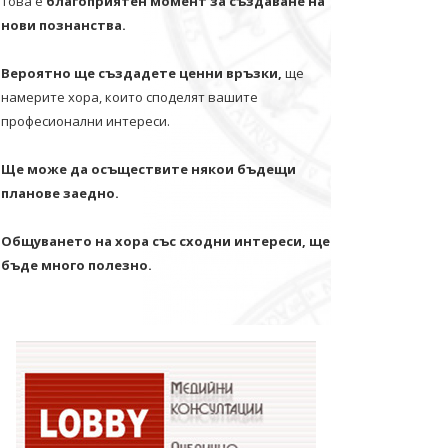
Това е
благоприятен момент за създаване на
нови познанства.
Вероятно ще създадете ценни връзки,
ще
намерите хора, които споделят вашите
професионални интереси.
Ще може да осъществите някои бъдещи
планове заедно.
Общуването на хора със сходни интереси, ще
бъде много полезно.