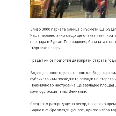
Близо 3000 парчета баница с късмети ще бъда
Чаша червено вино също ще очаква тези, коит
площада в Бургас. По традиция, баницата с къс
"Бургаски пазари".
Градът ни се подготвя да изпрати старата год
Водещ на новогодишната нощ ще бъде харизма
публиката към последните секунди на старата 
Празничното настроение ще завладее площад „Т
качи бургаският глас Вениамин.
След като разпродаде за рекордно кратко вре
Варна и събра хиляди фенове, Криско избра Бур