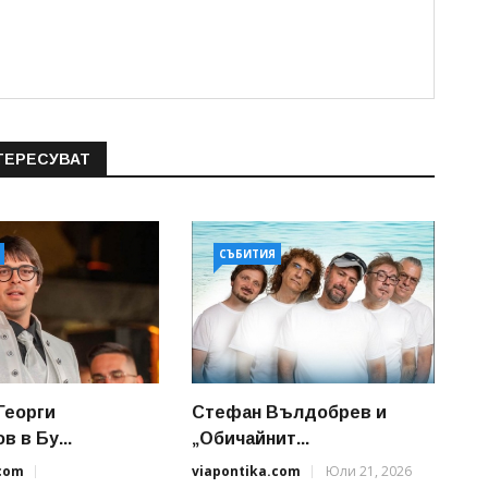
ТЕРЕСУВАТ
СЪБИТИЯ
Георги
Стефан Вълдобрев и
 в Бу...
„Обичайнит...
.com
viapontika.com
Юли 21, 2026