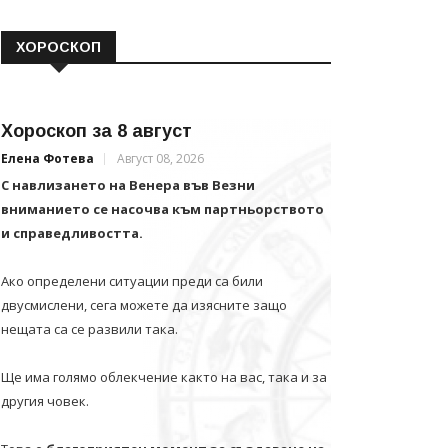
ХОРОСКОП
Хороскоп за 8 август
Елена Фотева
Август 08, 2026
С навлизането на Венера във Везни
вниманието се насочва към партньорството
и справедливостта.
Ако определени ситуации преди са били
двусмислени, сега можете да изясните защо
нещата са се развили така.
Ще има голямо облекчение както на вас, така и за
другия човек.