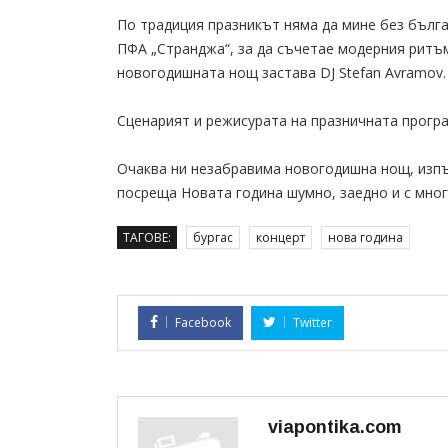
По традиция празникът няма да мине без бълг
ПФА „Странджа“, за да съчетае модерния ритъм 
новогодишната нощ застава DJ Stefan Avramov.
Сценарият и режисурата на празничната програ
Очаква ни незабравима новогодишна нощ, изпъл
посреща Новата година шумно, заедно и с мног
ТАГОВЕ:
бургас
концерт
нова година
Facebook
Twitter
viapontika.com