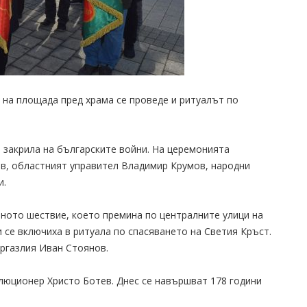
, на площада пред храма се проведе и ритуалът по
 закрила на българските войни. На церемонията
в, областният управител Владимир Крумов, народни
и.
йното шествие, което премина по централните улици на
 се включиха в ритуала по спасяването на Светия Кръст.
ургазлия Иван Стоянов.
люционер Христо Ботев. Днес се навършват 178 години