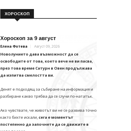
ХОРОСКОП
Хороскоп за 9 август
Елена Фотева
Август 09, 2026
Новолунието дава възможност да се
освободите от това, което вече не ви пасва,
през това време Сатурн в Овен продължава
да изпитва смелостта ви.
Денят е подходящ за събиране на информация и
разбиране какво трябва да се случи по-нататък.
Ако чувствате, че животът ви не се развива точно
както бихте искали,
сега е моментът
постепенно да започнете да се движите в