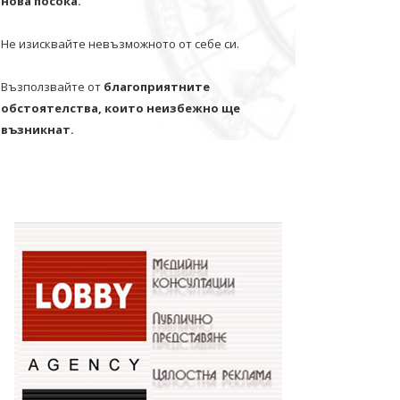
нова посока.
Не изисквайте невъзможното от себе си.
Възползвайте от
благоприятните
обстоятелства, които неизбежно ще
възникнат.