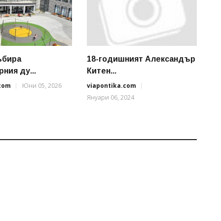
ъбира
18-годишният Александър
ния ду...
Китен...
.com
Юни 05, 2026
viapontika.com
Януари 06, 2024