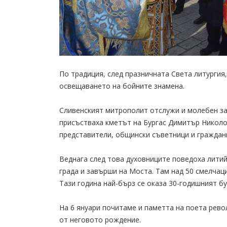
По традиция, след празничната Света литургия
освещаването на бойните знамена.
Сливенският митрополит отслужи и молебен за
присъстваха кметът на Бургас Димитър Николо
представители, общински съветници и граждан
Веднага след това духовниците поведоха лити
града и завърши на Моста. Там над 50 смелчаци
Тази година най-бърз се оказа 30-годишният б
На 6 януари почитаме и паметта на поета рево
от неговото рождение.