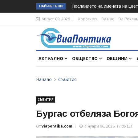
Посланието на имената на цвет
НАЙ-ЧЕТЕНИ
Август 09, 2026
Хороскоп
За нас
За Рекла
АКТУАЛНО
ОБЩЕСТВО
ОБЩИНИ
Начало
Събития
СЪБИТИЯ
Бургас отбеляза Бого
От
viapontika.com
Януари 06, 2026, 17:05 EET