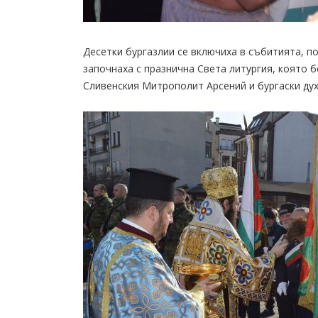
Десетки бургазлии се включиха в събитията, п
започнаха с празнична Света литургия, която
Сливенския Митрополит Арсений и бургаски духо