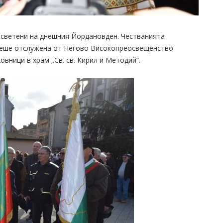
осветени на днешния Йордановден. Честванията
 беше отслужена от Негово Високопреосвещенство
вници в храм „Св. св. Кирил и Методий“.