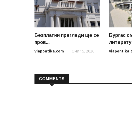
Безплатни прегледи ще се
Бургас с
пров...
литератур
viapontika.com
Юни 15, 2026
viapontika
COMMENTS